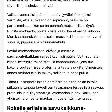
hyviä rasvoja, proteiinia ja makua, mikä tekee siitä
täydellisen aloituksen päivään.
Valitse tuore ruisleipä tai muu täysjyväleipä pohjaksi.
Varmista, että avokaado on sopivan kypsä – se on
parhaimmillaan, kun se on pehmeä mutta ei liian löysä.
Puolita avokaado, poista kivi ja kaavi hedelmäliha kulhoon.
Murskaa haarukalla tasaiseksi massaksi ja mausta kevyesti
suolalla, pippurilla ja sitruunamehulla.
Levitä avokaadomassa leivälle ja asettele
saunapalvikalkkunasiivut
kauniisti päälle. Voit kruunata
leipäsi keitetyllä tai paistetulla kananmunalla, joka tuo
kokonaisuuteen lisää proteiinia ja täyteläisyyttä. Viimeistele
annos ravintorikkailla mikroyrteillä tai ruohosipulilla.
Tämä runsasproteiininen aamiaisleipä pitää nälän loitolla
pitkään ja tarjoaa täydellisen tasapainon terveellisiä rasvoja,
proteiinia ja hiilihydraatteja. Avokaadon ja savukalkkunan
yhdistelmä on paitsi maukas, myös erittäin ravitseva.
Kokeile erilaisia savukalkkuna-