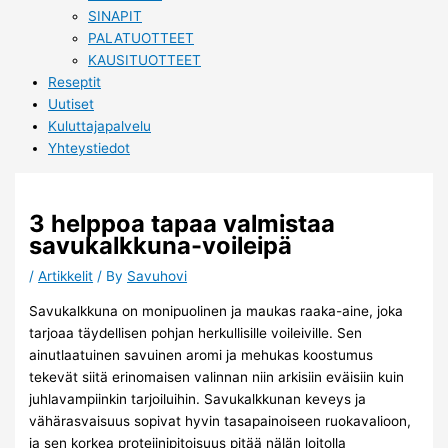
SINAPIT
PALATUOTTEET
KAUSITUOTTEET
Reseptit
Uutiset
Kuluttajapalvelu
Yhteystiedot
3 helppoa tapaa valmistaa
savukalkkuna-voileipä
/
Artikkelit
/ By
Savuhovi
Savukalkkuna on monipuolinen ja maukas raaka-aine, joka
tarjoaa täydellisen pohjan herkullisille voileiville. Sen
ainutlaatuinen savuinen aromi ja mehukas koostumus
tekevät siitä erinomaisen valinnan niin arkisiin eväisiin kuin
juhlavampiinkin tarjoiluihin. Savukalkkunan keveys ja
vähärasvaisuus sopivat hyvin tasapainoiseen ruokavalioon,
ja sen korkea proteiinipitoisuus pitää nälän loitolla