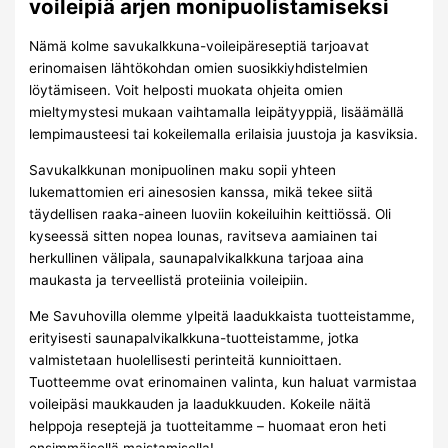
voileipiä arjen monipuolistamiseksi
Nämä kolme savukalkkuna-voileipäreseptiä tarjoavat
erinomaisen lähtökohdan omien suosikkiyhdistelmien
löytämiseen. Voit helposti muokata ohjeita omien
mieltymystesi mukaan vaihtamalla leipätyyppiä, lisäämällä
lempimausteesi tai kokeilemalla erilaisia juustoja ja kasviksia.
Savukalkkunan monipuolinen maku sopii yhteen
lukemattomien eri ainesosien kanssa, mikä tekee siitä
täydellisen raaka-aineen luoviin kokeiluihin keittiössä. Oli
kyseessä sitten nopea lounas, ravitseva aamiainen tai
herkullinen välipala, saunapalvikalkkuna tarjoaa aina
maukasta ja terveellistä proteiinia voileipiin.
Me Savuhovilla olemme ylpeitä laadukkaista tuotteistamme,
erityisesti saunapalvikalkkuna-tuotteistamme, jotka
valmistetaan huolellisesti perinteitä kunnioittaen.
Tuotteemme ovat erinomainen valinta, kun haluat varmistaa
voileipäsi maukkauden ja laadukkuuden. Kokeile näitä
helppoja reseptejä ja tuotteitamme – huomaat eron heti
ensimmäisellä maistamisella!