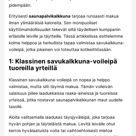
pidempään.
Erityisesti
saunapalvikalkkuna
tarjoaa runsaasti makua
ilman ylimääräisiä kaloreita. Sen monipuoliset
käyttömahdollisuudet tekevät siitä täydellisen kumppanin
erilaisille leiville ja täytteille. Tässä artikkelissa esittelemme
kolme helppoa ja herkullista tapaa valmistaa savukalkkuna-
voileipä, jotka jokainen voi toteuttaa kotikeittiössään.
1: Klassinen savukalkkuna-voileipä
tuoreilla yrteillä
Klassinen savukalkkuna-voileipä on nopea ja helppo
valmistaa, mutta silti täynnä makua. Tämän voileivän
salaisuus piilee laadukkaissa raaka-aineissa ja tuoreissa
yrteissä, jotka nostavat saunapalvikalkkunan maut uudelle
tasolle.
Aloita valitsemalla laadukas täysjyväleipä, joka tarjoaa
hyvän pohjan ja täyteläistä makua. Levitä leivälle ohut
kerros hyvälaatuista voita tai vaihtoehtoisesti mietoa