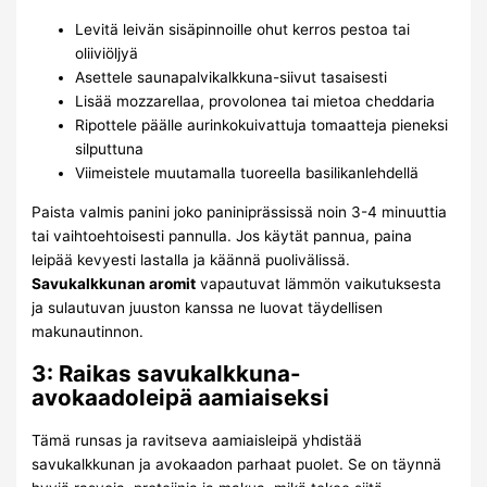
Levitä leivän sisäpinnoille ohut kerros pestoa tai
oliiviöljyä
Asettele saunapalvikalkkuna-siivut tasaisesti
Lisää mozzarellaa, provolonea tai mietoa cheddaria
Ripottele päälle aurinkokuivattuja tomaatteja pieneksi
silputtuna
Viimeistele muutamalla tuoreella basilikanlehdellä
Paista valmis panini joko paniniprässissä noin 3-4 minuuttia
tai vaihtoehtoisesti pannulla. Jos käytät pannua, paina
leipää kevyesti lastalla ja käännä puolivälissä.
Savukalkkunan aromit
vapautuvat lämmön vaikutuksesta
ja sulautuvan juuston kanssa ne luovat täydellisen
makunautinnon.
3: Raikas savukalkkuna-
avokaadoleipä aamiaiseksi
Tämä runsas ja ravitseva aamiaisleipä yhdistää
savukalkkunan ja avokaadon parhaat puolet. Se on täynnä