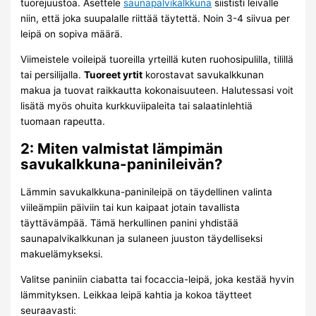
tuorejuustoa. Asettele
saunapalvikalkkuna
siististi leivälle
niin, että joka suupalalle riittää täytettä. Noin 3-4 siivua per
leipä on sopiva määrä.
Viimeistele voileipä tuoreilla yrteillä kuten ruohosipulilla, tilillä
tai persilijalla.
Tuoreet yrtit
korostavat savukalkkunan
makua ja tuovat raikkautta kokonaisuuteen. Halutessasi voit
lisätä myös ohuita kurkkuviipaleita tai salaatinlehtiä
tuomaan rapeutta.
2: Miten valmistat lämpimän
savukalkkuna-paninileivän?
Lämmin savukalkkuna-paninileipä on täydellinen valinta
viileämpiin päiviin tai kun kaipaat jotain tavallista
täyttävämpää. Tämä herkullinen panini yhdistää
saunapalvikalkkunan ja sulaneen juuston täydelliseksi
makuelämykseksi.
Valitse paniniin ciabatta tai focaccia-leipä, joka kestää hyvin
lämmityksen. Leikkaa leipä kahtia ja kokoa täytteet
seuraavasti: