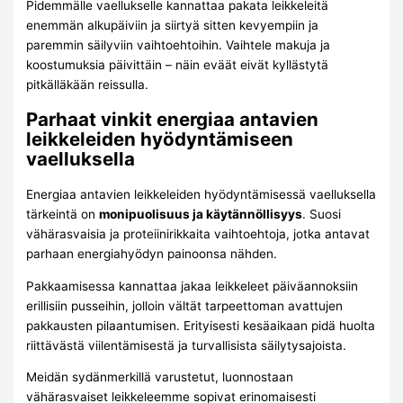
Pidemmälle vaellukselle kannattaa pakata leikkeleitä
enemmän alkupäiviin ja siirtyä sitten kevyempiin ja
paremmin säilyviin vaihtoehtoihin. Vaihtele makuja ja
koostumuksia päivittäin – näin eväät eivät kyllästytä
pitkälläkään reissulla.
Parhaat vinkit energiaa antavien
leikkeleiden hyödyntämiseen
vaelluksella
Energiaa antavien leikkeleiden hyödyntämisessä vaelluksella
tärkeintä on
monipuolisuus ja käytännöllisyys
. Suosi
vähärasvaisia ja proteiinirikkaita vaihtoehtoja, jotka antavat
parhaan energiahyödyn painoonsa nähden.
Pakkaamisessa kannattaa jakaa leikkeleet päiväannoksiin
erillisiin pusseihin, jolloin vältät tarpeettoman avattujen
pakkausten pilaantumisen. Erityisesti kesäaikaan pidä huolta
riittävästä viilentämisestä ja turvallisista säilytysajoista.
Meidän sydänmerkillä varustetut, luonnostaan
vähärasvaiset leikkeleemme sopivat erinomaisesti