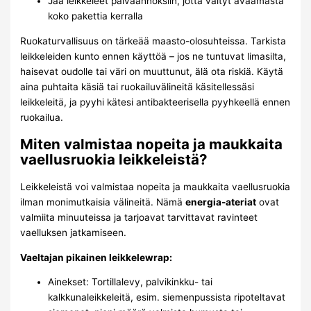
Jaa leikkeleet päiväannoksiin, jotta vältyt avaamasta
koko pakettia kerralla
Ruokaturvallisuus on tärkeää maasto-olosuhteissa. Tarkista
leikkeleiden kunto ennen käyttöä – jos ne tuntuvat limasilta,
haisevat oudolle tai väri on muuttunut, älä ota riskiä. Käytä
aina puhtaita käsiä tai ruokailuvälineitä käsitellessäsi
leikkeleitä, ja pyyhi kätesi antibakteerisella pyyhkeellä ennen
ruokailua.
Miten valmistaa nopeita ja maukkaita
vaellusruokia leikkeleistä?
Leikkeleistä voi valmistaa nopeita ja maukkaita vaellusruokia
ilman monimutkaisia välineitä. Nämä
energia-ateriat
ovat
valmiita minuuteissa ja tarjoavat tarvittavat ravinteet
vaelluksen jatkamiseen.
Vaeltajan pikainen leikkelewrap:
Ainekset: Tortillalevy, palvikinkku- tai
kalkkunaleikkeleitä, esim. siemenpussista ripoteltavat