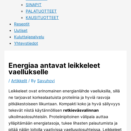
SINAPIT
PALATUOTTEET
KAUSITUOTTEET
Reseptit
Uutiset
Kuluttajapalvelu
Yhteystiedot
Energiaa antavat leikkeleet
vaellukselle
/
Artikkelit
/ By
Savuhovi
Leikkeleet ovat erinomainen energianlähde vaelluksilla, sillä
ne tarjoavat korkealaatuista proteiinia ja hyviä rasvoja
pitkäkestoiseen liikuntaan. Kompakti koko ja hyvä säilyvyys
tekevät niistä käytännöllisen
retkieväsvalinnan
ulkoilmaolosuhteisiin. Proteiinipitoinen välipala auttaa
ylläpitämään energiatasoja, tukee lihasten palautumista ja
pitää nälän loitolla vaativissa vaellusolosuhteissa. Leikkeleet