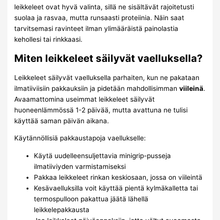
leikkeleet ovat hyvä valinta, sillä ne sisältävät rajoitetusti
suolaa ja rasvaa, mutta runsaasti proteiinia. Näin saat
tarvitsemasi ravinteet ilman ylimääräistä painolastia
kehollesi tai rinkkaasi.
Miten leikkeleet säilyvät vaelluksella?
Leikkeleet säilyvät vaelluksella parhaiten, kun ne pakataan
ilmatiiviisiin pakkauksiin ja pidetään mahdollisimman
viileinä
.
Avaamattomina useimmat leikkeleet säilyvät
huoneenlämmössä 1-2 päivää, mutta avattuna ne tulisi
käyttää saman päivän aikana.
Käytännöllisiä pakkaustapoja vaellukselle:
Käytä uudelleensuljettavia minigrip-pusseja
ilmatiiviyden varmistamiseksi
Pakkaa leikkeleet rinkan keskiosaan, jossa on viileintä
Kesävaelluksilla voit käyttää pientä kylmäkalletta tai
termospulloon pakattua jäätä lähellä
leikkelepakkausta