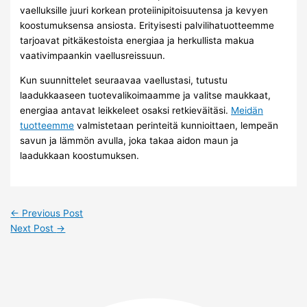
vaelluksille juuri korkean proteiinipitoisuutensa ja kevyen
koostumuksensa ansiosta. Erityisesti palvilihatuotteemme
tarjoavat pitkäkestoista energiaa ja herkullista makua
vaativimpaankin vaellusreissuun.
Kun suunnittelet seuraavaa vaellustasi, tutustu
laadukkaaseen tuotevalikoimaamme ja valitse maukkaat,
energiaa antavat leikkeleet osaksi retkieväitäsi.
Meidän
tuotteemme
valmistetaan perinteitä kunnioittaen, lempeän
savun ja lämmön avulla, joka takaa aidon maun ja
laadukkaan koostumuksen.
←
Previous Post
Next Post
→