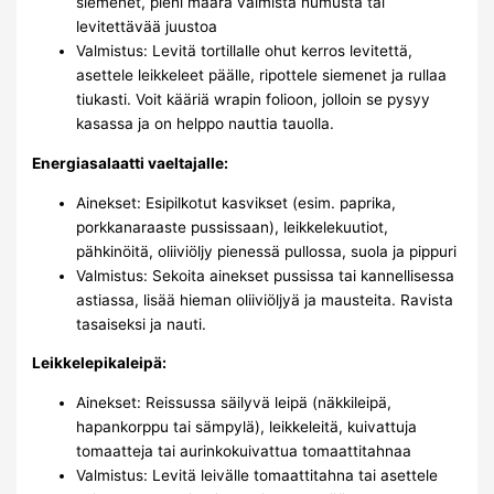
siemenet, pieni määrä valmista humusta tai
levitettävää juustoa
Valmistus: Levitä tortillalle ohut kerros levitettä,
asettele leikkeleet päälle, ripottele siemenet ja rullaa
tiukasti. Voit kääriä wrapin folioon, jolloin se pysyy
kasassa ja on helppo nauttia tauolla.
Energiasalaatti vaeltajalle:
Ainekset: Esipilkotut kasvikset (esim. paprika,
porkkanaraaste pussissaan), leikkelekuutiot,
pähkinöitä, oliiviöljy pienessä pullossa, suola ja pippuri
Valmistus: Sekoita ainekset pussissa tai kannellisessa
astiassa, lisää hieman oliiviöljyä ja mausteita. Ravista
tasaiseksi ja nauti.
Leikkelepikaleipä:
Ainekset: Reissussa säilyvä leipä (näkkileipä,
hapankorppu tai sämpylä), leikkeleitä, kuivattuja
tomaatteja tai aurinkokuivattua tomaattitahnaa
Valmistus: Levitä leivälle tomaattitahna tai asettele