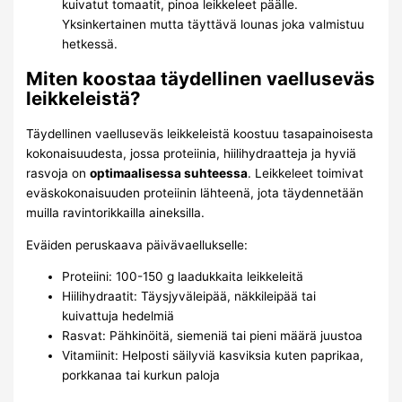
kuivatut tomaatit, pinoa leikkeleet päälle.
Yksinkertainen mutta täyttävä lounas joka valmistuu
hetkessä.
Miten koostaa täydellinen vaelluseväs
leikkeleistä?
Täydellinen vaelluseväs leikkeleistä koostuu tasapainoisesta
kokonaisuudesta, jossa proteiinia, hiilihydraatteja ja hyviä
rasvoja on
optimaalisessa suhteessa
. Leikkeleet toimivat
eväskokonaisuuden proteiinin lähteenä, jota täydennetään
muilla ravintorikkailla aineksilla.
Eväiden peruskaava päivävaellukselle:
Proteiini: 100-150 g laadukkaita leikkeleitä
Hiilihydraatit: Täysjyväleipää, näkkileipää tai
kuivattuja hedelmiä
Rasvat: Pähkinöitä, siemeniä tai pieni määrä juustoa
Vitamiinit: Helposti säilyviä kasviksia kuten paprikaa,
porkkanaa tai kurkun paloja