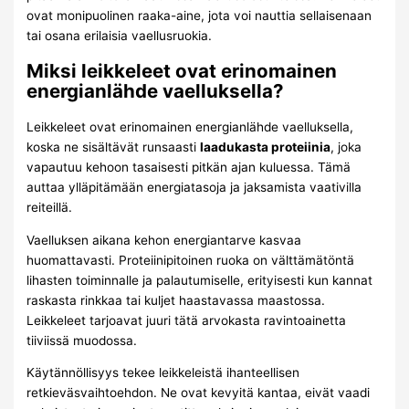
ovat monipuolinen raaka-aine, jota voi nauttia sellaisenaan
tai osana erilaisia vaellusruokia.
Miksi leikkeleet ovat erinomainen
energianlähde vaelluksella?
Leikkeleet ovat erinomainen energianlähde vaelluksella,
koska ne sisältävät runsaasti
laadukasta proteiinia
, joka
vapautuu kehoon tasaisesti pitkän ajan kuluessa. Tämä
auttaa ylläpitämään energiatasoja ja jaksamista vaativilla
reiteillä.
Vaelluksen aikana kehon energiantarve kasvaa
huomattavasti. Proteiinipitoinen ruoka on välttämätöntä
lihasten toiminnalle ja palautumiselle, erityisesti kun kannat
raskasta rinkkaa tai kuljet haastavassa maastossa.
Leikkeleet tarjoavat juuri tätä arvokasta ravintoainetta
tiiviissä muodossa.
Käytännöllisyys tekee leikkeleistä ihanteellisen
retkieväsvaihtoehdon. Ne ovat kevyitä kantaa, eivät vaadi