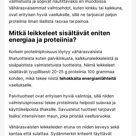
valmistusta ja sopivat nautittavaksi eri muodoissa.
Vähärasvaisemmat vaihtoehdot, kuten kinkku tai kalkkuna,
ovat erityisen hyviä vaelluksille, sillä ne tarjoavat paljon
proteiinia ilman liiallista rasvaa tai painoa.
Mitkä leikkeleet sisältävät eniten
energiaa ja proteiinia?
Korkein proteiinipitoisuus löytyy vähärasvaisista
lihatuotteista kuten palvikinkusta, kalkkunaleikkeleistä ja
sisäpaistista valmistetuista tuotteista. Nämä leikkeleet
sisältävät tyypillisesti 20-25 g proteiinia 100 grammaa
kohden, mikä tekee niistä
tehokkaita energianlähteitä
vaellukselle.
Palvituotteet ovat erityisen hyviä valintoja, sillä niiden
valmistusprosessi tekee proteiinista helposti sulavaa ja
käyttökelpoista lihaksille. Savustetut tuotteet tarjoavat
lisäksi intensiivisen maun, joka piristää vaellusruokia.
Vähärasvaisten leikkeleiden etuna on niiden keveys sekä
kantaa että sulattaa. Sydänmerkin kriteerit täyttävät