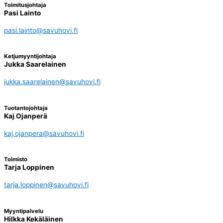
Toimitusjohtaja
Pasi Lainto
pasi.lainto@savuhovi.fi
Ketjumyyntijohtaja
Jukka Saarelainen
jukka.saarelainen@savuhovi.fi
Tuotantojohtaja
Kaj Ojanperä
kaj.ojanpera@savuhovi.fi
Toimisto
Tarja Loppinen
tarja.loppinen@savuhovi.fi
Myyntipalvelu
Hilkka Kekäläinen