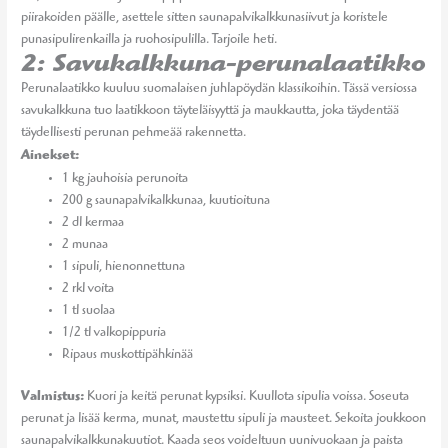
piirakoiden päälle, asettele sitten saunapalvikalkkunasiivut ja koristele
punasipulirenkailla ja ruohosipulilla. Tarjoile heti.
2: Savukalkkuna-perunalaatikko
Perunalaatikko kuuluu suomalaisen juhlapöydän klassikoihin. Tässä versiossa
savukalkkuna tuo laatikkoon täyteläisyyttä ja maukkautta, joka täydentää
täydellisesti perunan pehmeää rakennetta.
Ainekset:
1 kg jauhoisia perunoita
200 g saunapalvikalkkunaa, kuutioituna
2 dl kermaa
2 munaa
1 sipuli, hienonnettuna
2 rkl voita
1 tl suolaa
1/2 tl valkopippuria
Ripaus muskottipähkinää
Valmistus:
Kuori ja keitä perunat kypsiksi. Kuullota sipulia voissa. Soseuta
perunat ja lisää kerma, munat, maustettu sipuli ja mausteet. Sekoita joukkoon
saunapalvikalkkunakuutiot. Kaada seos voideltuun uunivuokaan ja paista