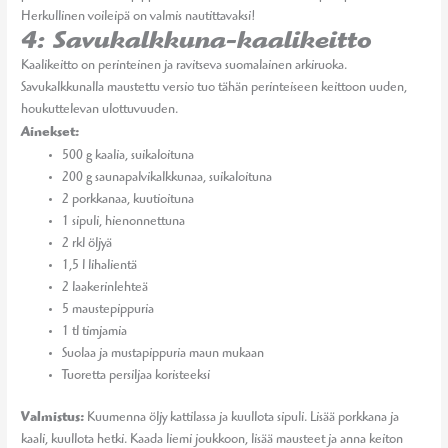
Herkullinen voileipä on valmis nautittavaksi!
4: Savukalkkuna-kaalikeitto
Kaalikeitto on perinteinen ja ravitseva suomalainen arkiruoka.
Savukalkkunalla maustettu versio tuo tähän perinteiseen keittoon uuden,
houkuttelevan ulottuvuuden.
Ainekset:
500 g kaalia, suikaloituna
200 g saunapalvikalkkunaa, suikaloituna
2 porkkanaa, kuutioituna
1 sipuli, hienonnettuna
2 rkl öljyä
1,5 l lihalientä
2 laakerinlehteä
5 maustepippuria
1 tl timjamia
Suolaa ja mustapippuria maun mukaan
Tuoretta persiljaa koristeeksi
Valmistus:
Kuumenna öljy kattilassa ja kuullota sipuli. Lisää porkkana ja
kaali, kuullota hetki. Kaada liemi joukkoon, lisää mausteet ja anna keiton