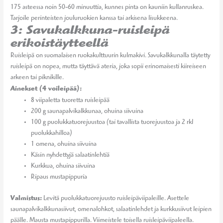
175 asteessa noin 50-60 minuuttia, kunnes pinta on kauniin kullanruskea.
Tarjoile perinteisten jouluruokien kanssa tai arkisena lisukkeena.
3: Savukalkkuna-ruisleipä
erikoistäytteellä
Ruisleipä on suomalaisen ruokakulttuurin kulmakivi. Savukalkkunalla täytetty
ruisleipä on nopea, mutta täyttävä ateria, joka sopii erinomaisesti kiireiseen
arkeen tai piknikille.
Ainekset (4 voileipää):
8 viipaletta tuoretta ruisleipää
200 g saunapalvikalkkunaa, ohuina siivuina
100 g puolukkatuorejuustoa (tai tavallista tuorejuustoa ja 2 rkl
puolukkahilloa)
1 omena, ohuina siivuina
Käsin nyhdettyjä salaatinlehtiä
Kurkkua, ohuina siivuina
Ripaus mustapippuria
Valmistus:
Levitä puolukkatuorejuusto ruisleipäviipaleille. Asettele
saunapalvikalkkunasiivut, omenalohkot, salaatinlehdet ja kurkkusiivut leipien
päälle. Mausta mustapippurilla. Viimeistele toisella ruisleipäviipaleella.