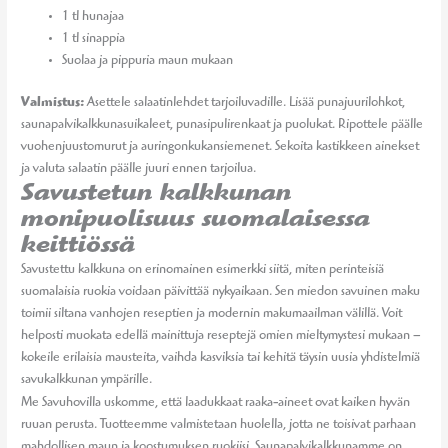
1 tl hunajaa
1 tl sinappia
Suolaa ja pippuria maun mukaan
Valmistus:
Asettele salaatinlehdet tarjoiluvadille. Lisää punajuurilohkot,
saunapalvikalkkunasuikaleet, punasipulirenkaat ja puolukat. Ripottele päälle
vuohenjuustomurut ja auringonkukansiemenet. Sekoita kastikkeen ainekset
ja valuta salaatin päälle juuri ennen tarjoilua.
Savustetun kalkkunan
monipuolisuus suomalaisessa
keittiössä
Savustettu kalkkuna on erinomainen esimerkki siitä, miten perinteisiä
suomalaisia ruokia voidaan päivittää nykyaikaan. Sen miedon savuinen maku
toimii siltana vanhojen reseptien ja modernin makumaailman välillä. Voit
helposti muokata edellä mainittuja reseptejä omien mieltymystesi mukaan –
kokeile erilaisia mausteita, vaihda kasviksia tai kehitä täysin uusia yhdistelmiä
savukalkkunan ympärille.
Me Savuhovilla uskomme, että laadukkaat raaka-aineet ovat kaiken hyvän
ruuan perusta. Tuotteemme valmistetaan huolella, jotta ne toisivat parhaan
mahdollisen maun ja koostumuksen ruokiisi. Saunapalvikalkkunamme on