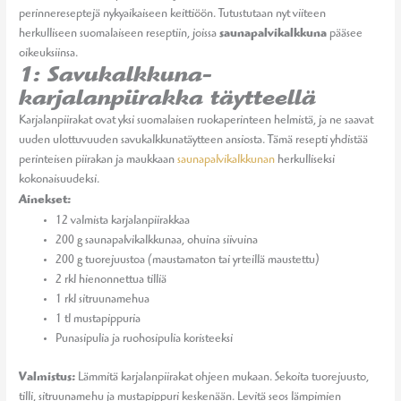
perinnereseptejä nykyaikaiseen keittiöön. Tutustutaan nyt viiteen
herkulliseen suomalaiseen reseptiin, joissa
saunapalvikalkkuna
pääsee
oikeuksiinsa.
1: Savukalkkuna-
karjalanpiirakka täytteellä
Karjalanpiirakat ovat yksi suomalaisen ruokaperinteen helmistä, ja ne saavat
uuden ulottuvuuden savukalkkunatäytteen ansiosta. Tämä resepti yhdistää
perinteisen piirakan ja maukkaan
saunapalvikalkkunan
herkulliseksi
kokonaisuudeksi.
Ainekset:
12 valmista karjalanpiirakkaa
200 g saunapalvikalkkunaa, ohuina siivuina
200 g tuorejuustoa (maustamaton tai yrteillä maustettu)
2 rkl hienonnettua tilliä
1 rkl sitruunamehua
1 tl mustapippuria
Punasipulia ja ruohosipulia koristeeksi
Valmistus:
Lämmitä karjalanpiirakat ohjeen mukaan. Sekoita tuorejuusto,
tilli, sitruunamehu ja mustapippuri keskenään. Levitä seos lämpimien