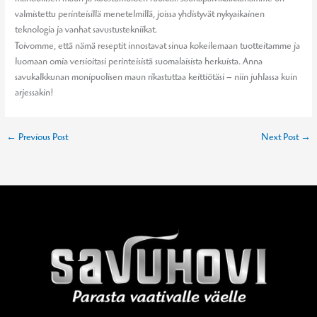
valmistettu perinteisillä menetelmillä, joissa yhdistyvät nykyaikainen
teknologia ja vanhat savustustekniikat.
Toivomme, että nämä reseptit innostavat sinua kokeilemaan tuotteitamme ja
luomaan omia versioitasi perinteisistä suomalaisista herkuista. Anna
savukalkkunan monipuolisen maun rikastuttaa keittiötäsi – niin juhlassa kuin
arjessakin!
←
Previous Post
Next Post
→