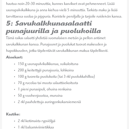
hautua noin 20-30 minuuttia, kunnes kasvikset ovat pehmenneet. Lisää
saunapalvikalkkuna ja anna kiehua vielä 5 minuuttia. Tarkista maku ja lisää
tarvittaessa suolaa ja pippuria. Koristele persiljalla ja tarjoile ruisleivän kanssa.
5: Savukalkkunasalaatti
punajuurilla ja puolukoilla
Tämä raikas salaatti yhdistää suomalaisen metsän ja pellon antimet
savukalkkunan kanssa. Punajuuret ja puolukat tuovat makeuden ja
hapokkuuden, jotka täydentävät savukalkkunan makua täydellisesti.
Ainekset:
150 g saunapalvikalkkunaa, suikaloituna
200 g keitettyjä punajuuria, lohkoina
100 g tuoreita puolukoita (tai 3 rkl puolukkahilloa)
70 g rucolaa tai muuta salaattisekoitusta
1 pieni punasipuli, ohuina renkaina
50 g vuohenjuustoa, muruina
2 rkl paahdettuja auringonkukansiemeniä
Kastike:
2 rkl kotimaista rypsiöljyä
1 rkl balsamiviinietikkaa