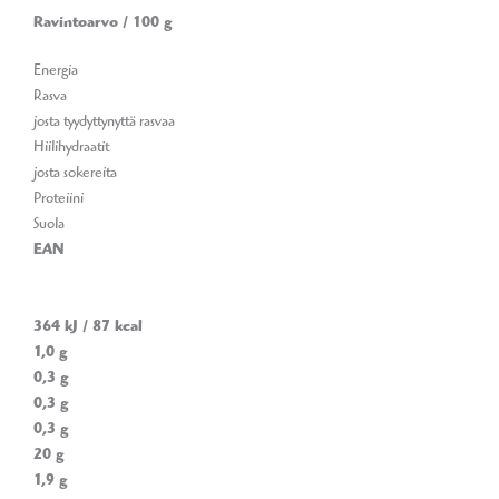
Ravintoarvo /
100 g
Energia
Rasva
josta tyydyttynyttä rasvaa
Hiilihydraatit
josta sokereita
Proteiini
Suola
EAN
364 kJ / 87 kcal
1,0 g
0,3 g
0,3 g
0,3 g
20 g
1,9 g