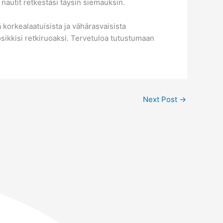
ja nautit retkestäsi täysin siemauksin.
 korkealaatuisista ja vähärasvaisista
uosikkisi retkiruoaksi. Tervetuloa tutustumaan
Next Post
→