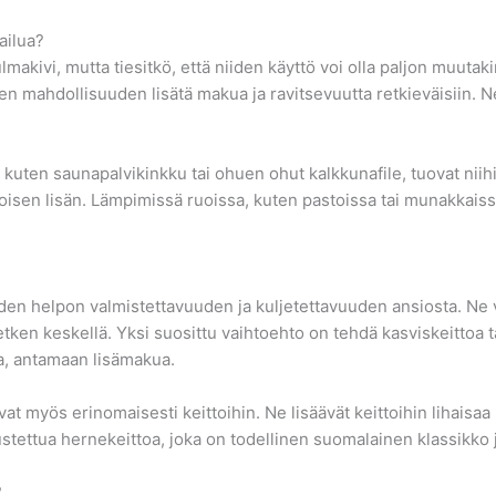
ailua?
akivi, mutta tiesitkö, että niiden käyttö voi olla paljon muutakin
en mahdollisuuden lisätä makua ja ravitsevuutta retkieväisiin. Ne
et, kuten saunapalvikinkku tai ohuen ohut kalkkunafile, tuovat ni
toisen lisän. Lämpimissä ruoissa, kuten pastoissa tai munakkaissa
iden helpon valmistettavuuden ja kuljetettavuuden ansiosta. Ne 
en keskellä. Yksi suosittu vaihtoehto on tehdä kasviskeittoa tai 
ia, antamaan lisämakua.
ivat myös erinomaisesti keittoihin. Ne lisäävät keittoihin lihaisa
stettua hernekeittoa, joka on todellinen suomalainen klassikko j
?