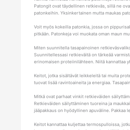
Patongit ovat täydellinen retkieväs, sillä ne ov
patonkeihin. Yksinkertainen mutta maukas patonki
Voit myös kokeilla patonkia, jossa on pippurisa
pitkään. Patonkeja voi muokata oman maun mukaa
Miten suunnitella tasapainoinen retkieväsvali
Suunnitellessasi retkieväitä on tärkeää varmista
erinomaisen proteiinilähteen. Niitä kannattaa yh
Keitot, jotka sisältävät leikkeleitä tai muita p
tuovat lisää ravintoaineita ja energiaa. Tasapai
Mitkä ovat parhaat vinkit retkieväiden säilyttä
Retkieväiden säilyttäminen tuoreina ja maukkain
jääpakkaus on hyödyllinen apuväline. Pakkaa leik
Keitot kannattaa kuljettaa termospulloissa, jotk