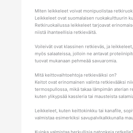
Miten leikkeleet voivat monipuolistaa retkiruok
Leikkeleet ovat suomalaisen ruokakulttuurin kulm
Retkiruokailussa leikkeleet tarjoavat erinomais
niistä ihanteellisia retkieväitä.
Voileivät ovat klassinen retkieväs, ja leikkele
myös salaateissa, jolloin ne antavat proteiinipi
tuovat mukanaan pehmeää savuaromia.
Mitä keittovaihtoehtoja retkieväiksi on?
Keitot ovat erinomainen valinta retkievääksi ni
termospullossa, mikä takaa lämpimän aterian retk
kuten ylikypsää kassleria tai mausteista salam
Leikkeleet, kuten keittokinkku tai kanafile, sop
valmistaa esimerkiksi savupalvikalkkunalla mau
Kuinka valmistaa herkullisia patonkeja retkelle