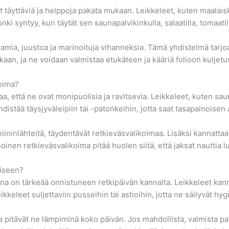
at täyttäviä ja helppoja pakata mukaan. Leikkeleet, kuten maalaisk
 syntyy, kun täytät sen saunapalvikinkulla, salaatilla, tomaatilla
lamia, juustoa ja marinoituja vihanneksia. Tämä yhdistelmä tarjo
n, ja ne voidaan valmistaa etukäteen ja kääriä folioon kuljetu
koima?
a, että ne ovat monipuolisia ja ravitsevia. Leikkeleet, kuten saun
distää täysjyväleipiin tai -patonkeihin, jotta saat tasapainoisen 
roteiininlähteitä, täydentävät retkieväsvalikoimaa. Lisäksi kannat
noinen retkieväsvalikoima pitää huolen siitä, että jaksat nauttia
miseen?
a on tärkeää onnistuneen retkipäivän kannalta. Leikkeleet kannat
keleet suljettaviin pusseihin tai astioihin, jotta ne säilyvät hyg
a pitävät ne lämpiminä koko päivän. Jos mahdollista, valmista pat