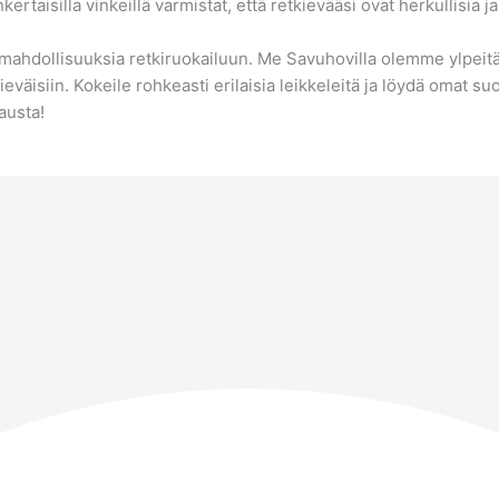
kertaisilla vinkeillä varmistat, että retkievääsi ovat herkullisia 
a mahdollisuuksia retkiruokailuun. Me Savuhovilla olemme ylpeitä
eväisiin. Kokeile rohkeasti erilaisia leikkeleitä ja löydä omat s
austa!