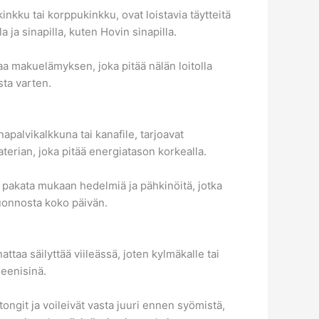
inkku tai korppukinkku, ovat loistavia täytteitä
 ja sinapilla, kuten Hovin sinapilla.
aa makuelämyksen, joka pitää nälän loitolla
sta varten.
apalvikalkkuna tai kanafile, tarjoavat
aterian, joka pitää energiatason korkealla.
taa pakata mukaan hedelmiä ja pähkinöitä, jotka
 luonnosta koko päivän.
taa säilyttää viileässä, joten kylmäkalle tai
ieenisinä.
ongit ja voileivät vasta juuri ennen syömistä,