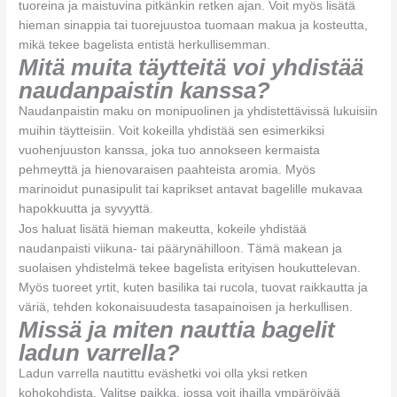
tuoreina ja maistuvina pitkänkin retken ajan. Voit myös lisätä
hieman sinappia tai tuorejuustoa tuomaan makua ja kosteutta,
mikä tekee bagelista entistä herkullisemman.
Mitä muita täytteitä voi yhdistää
naudanpaistin kanssa?
Naudanpaistin maku on monipuolinen ja yhdistettävissä lukuisiin
muihin täytteisiin. Voit kokeilla yhdistää sen esimerkiksi
vuohenjuuston kanssa, joka tuo annokseen kermaista
pehmeyttä ja hienovaraisen paahteista aromia. Myös
marinoidut punasipulit tai kaprikset antavat bagelille mukavaa
hapokkuutta ja syvyyttä.
Jos haluat lisätä hieman makeutta, kokeile yhdistää
naudanpaisti viikuna- tai päärynähilloon. Tämä makean ja
suolaisen yhdistelmä tekee bagelista erityisen houkuttelevan.
Myös tuoreet yrtit, kuten basilika tai rucola, tuovat raikkautta ja
väriä, tehden kokonaisuudesta tasapainoisen ja herkullisen.
Missä ja miten nauttia bagelit
ladun varrella?
Ladun varrella nautittu eväshetki voi olla yksi retken
kohokohdista. Valitse paikka, jossa voit ihailla ympäröivää