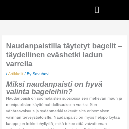
Skip
to
content
Naudanpaistilla täytetyt bagelit –
täydellinen eväshetki ladun
varrella
/
Artikkelit
/ By
Savuhovi
Miksi naudanpaisti on hyvä
valinta bageleihin?
Naudanpaisti on suomalaisten suosiossa sen mehevän maun ja
monipuolisten käyttömahdollisuuksien vuoksi. Sen
vähärasvaisuus ja sydänmerkki tekevät siitä erinomaisen
valinnan terveystietoisille. Naudanpaisti on myös helppo löytää
kauppojen leikkelehyllyiltä, mikä tekee siitä vaivattoman