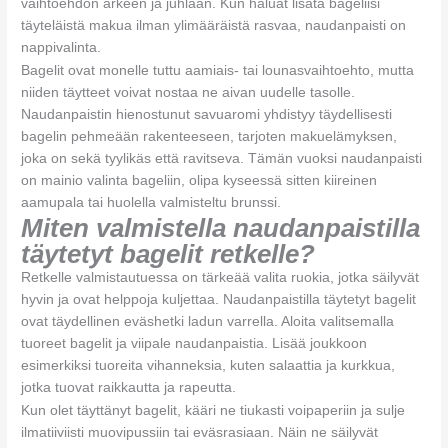
vaihtoehdon arkeen ja juhlaan. Kun haluat lisätä bageliisi
täyteläistä makua ilman ylimääräistä rasvaa, naudanpaisti on
nappivalinta.
Bagelit ovat monelle tuttu aamiais- tai lounasvaihtoehto, mutta
niiden täytteet voivat nostaa ne aivan uudelle tasolle.
Naudanpaistin hienostunut savuaromi yhdistyy täydellisesti
bagelin pehmeään rakenteeseen, tarjoten makuelämyksen,
joka on sekä tyylikäs että ravitseva. Tämän vuoksi naudanpaisti
on mainio valinta bageliin, olipa kyseessä sitten kiireinen
aamupala tai huolella valmisteltu brunssi.
Miten valmistella naudanpaistilla
täytetyt bagelit retkelle?
Retkelle valmistautuessa on tärkeää valita ruokia, jotka säilyvät
hyvin ja ovat helppoja kuljettaa. Naudanpaistilla täytetyt bagelit
ovat täydellinen eväshetki ladun varrella. Aloita valitsemalla
tuoreet bagelit ja viipale naudanpaistia. Lisää joukkoon
esimerkiksi tuoreita vihanneksia, kuten salaattia ja kurkkua,
jotka tuovat raikkautta ja rapeutta.
Kun olet täyttänyt bagelit, kääri ne tiukasti voipaperiin ja sulje
ilmatiiviisti muovipussiin tai eväsrasiaan. Näin ne säilyvät