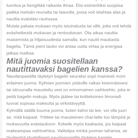
luontoa ja hengittää raikasta ilmaa. Etsi esimerkiksi suojaisa
paikka metsän reunalta tai laavulta, jossa voit istahtaa alas ja
nauttia eväistäsi rauhassa.
Muista pakata mukaan myös istuinalusta tai viltti, jotta voit tehdä
eväshetkestä mukavan ja rentouttavan. Ota aikaa nauttia
maisemista ja hiljaisuudesta samalla, kun nautit maukasta
bagelia. Tämä pieni tauko voi antaa uutta virtaa ja energiaa
jatkaa matkaa.
Mitä juomia suositellaan
nautittavaksi bagelien kanssa?
Naudanpaistilla täytetyn bagelin seuraksi sopii mainiosti moni
erilainen juoma. Kylmien juomien ystäville raikas kivennäisvesi
tai sitruunalla maustettu vesi on erinomainen vaihtoehto, joka ei
peitä bagelin makuja. Myös jäätee tai kotitekoinen limonadi
tuovat sopivaa makeutta ja virkistävyyttä.
Kylmällä säällä kuuma juoma, kuten kahvi tai tee, voi olla juuri
se, mitä kaipaat. Yrttitee tai mausteinen chai-latte tuo lämpöä ja
mukavuutta evästaukoon. Kokeile myös kaakaota, jos kaipaat
makeampaa vaihtoehtoa. Valitsitpa minkä juoman tahansa, se
täydentää täydellisesti naudanpaistilla täytetyn bagelin