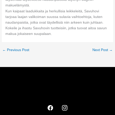
makuelämystä.
Kun kaipaat laadukkaita ja herkullisia leikkeleitä, Savuhovi
tarjoaa laajan valikoiman suussa sulavia vaihtoehtoja, kuten
naudanpaistia, jotka ovat täydellisiä niin arkeen kuin juhlaan.
Kokeile ja ihastu Savuhovin tuotteisiin, jotka tuovat aitoa savun
makua jokaiseen suupalaan.
←
Previous Post
Next Post
→