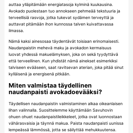
auttaa ylläpitämään energiatasoja kylminä kuukausina.
Avokado puolestaan tuo annokseen pehmeää tekstuuria ja
terveellisiä rasvoja, jotka tukevat sydämen terveyttä ja
auttavat pitämään ihon kunnossa talven kuivattavassa
ilmassa.
Nämä kaksi ainesosaa täydentävät toisiaan erinomaisesti.
Naudanpaistin mehevä maku ja avokadon kermaisuus
luovat yhdessä makuelämyksen, joka on sekä tyydyttävä
että terveellinen. Kun yhdistät nämä ainekset esimerkiksi
talviseen evääseen, saat ravitsevan aterian, joka pitää sinut
kylläisenä ja energisenä pitkään.
Miten valmistaa täydellinen
naudanpaisti avokadoevääksi?
Täydellisen naudanpaistin valmistaminen alkaa oikeanlaisen
lihan valinnalla. Suosittelemme käyttämään Savuhovin
ohuen ohuet naudanpaistileikkeleet, jotka ovat luonnostaan
vähärasvaisia ja täynnä makua. Paista naudanpaisti uunissa
lempeässä lämmössä, jotta se säilyttää mehukkuutensa.