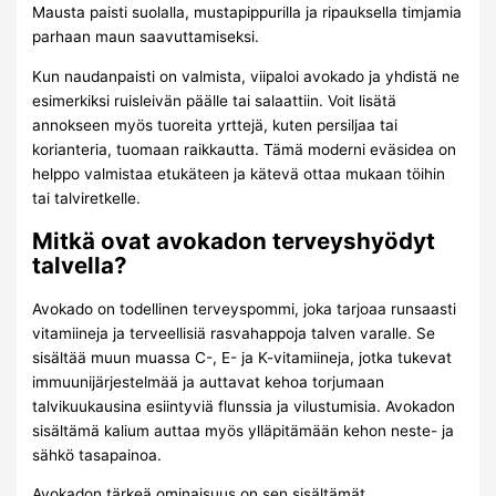
Mausta paisti suolalla, mustapippurilla ja ripauksella timjamia
parhaan maun saavuttamiseksi.
Kun naudanpaisti on valmista, viipaloi avokado ja yhdistä ne
esimerkiksi ruisleivän päälle tai salaattiin. Voit lisätä
annokseen myös tuoreita yrttejä, kuten persiljaa tai
korianteria, tuomaan raikkautta. Tämä moderni eväsidea on
helppo valmistaa etukäteen ja kätevä ottaa mukaan töihin
tai talviretkelle.
Mitkä ovat avokadon terveyshyödyt
talvella?
Avokado on todellinen terveyspommi, joka tarjoaa runsaasti
vitamiineja ja terveellisiä rasvahappoja talven varalle. Se
sisältää muun muassa C-, E- ja K-vitamiineja, jotka tukevat
immuunijärjestelmää ja auttavat kehoa torjumaan
talvikuukausina esiintyviä flunssia ja vilustumisia. Avokadon
sisältämä kalium auttaa myös ylläpitämään kehon neste- ja
sähkö tasapainoa.
Avokadon tärkeä ominaisuus on sen sisältämät