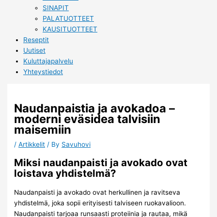
SINAPIT
PALATUOTTEET
KAUSITUOTTEET
Reseptit
Uutiset
Kuluttajapalvelu
Yhteystiedot
Naudanpaistia ja avokadoa –
moderni eväsidea talvisiin
maisemiin
/
Artikkelit
/ By
Savuhovi
Miksi naudanpaisti ja avokado ovat
loistava yhdistelmä?
Naudanpaisti ja avokado ovat herkullinen ja ravitseva
yhdistelmä, joka sopii erityisesti talviseen ruokavalioon.
Naudanpaisti tarjoaa runsaasti proteiinia ja rautaa, mikä