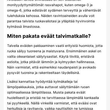
monityydyttymättömät rasvahapot, kuten omega-3 ja
omega-6, jotka edistävät sydämen terveyttä ja vähentävät
tulehduksia kehossa. Näiden ravintoaineiden avulla voit
parantaa talvista ruokavaliotasi ja ylläpitää hyvinvointia
kylmässä ilmastossa.
Miten pakata eväät talvimatkalle?
Talvella eväiden pakkaaminen vaatii erityistä huomiota, jotta
ruoka säilyy tuoreena ja maistuvana. Ensimmäinen askel on
valita oikeanlaiset säilytysastiat. Käytä tiiviitä, eristäviä
astioita, jotka pitävät lämmön ja kylmyyden hallinnassa.
Näin varmistat, että esimerkiksi naudanpaisti ja avokado
pysyvät tuoreina ja rakenteeltaan täydellisinä.
Lisäksi kannattaa hyödyntää kylmäkalleja tai
lämpöpakkauksia, jotka auttavat säilyttämään ruoan
optimaalisessa lämpötilassa. Muista pakata eväät
huolellisesti ja eristää ne tarvittaessa lämpimällä kankaalla
tai pyyhkeellä. Näillä vinkeillä varmistat, että evääsi ovat
herkullisia ja ravitsevia, vaikka nauttisitkin ne lumisissa