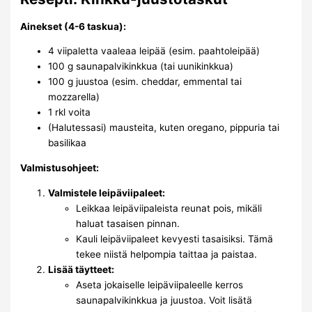
Ainekset (4-6 taskua):
4 viipaletta vaaleaa leipää (esim. paahtoleipää)
100 g saunapalvikinkkua (tai uunikinkkua)
100 g juustoa (esim. cheddar, emmental tai
mozzarella)
1 rkl voita
(Halutessasi) mausteita, kuten oregano, pippuria tai
basilikaa
Valmistusohjeet:
Valmistele leipäviipaleet:
Leikkaa leipäviipaleista reunat pois, mikäli
haluat tasaisen pinnan.
Kauli leipäviipaleet kevyesti tasaisiksi. Tämä
tekee niistä helpompia taittaa ja paistaa.
Lisää täytteet:
Aseta jokaiselle leipäviipaleelle kerros
saunapalvikinkkua ja juustoa. Voit lisätä