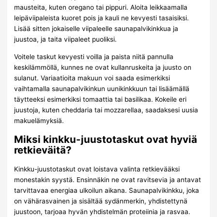
mausteita, kuten oregano tai pippuri. Aloita leikkaamalla
leipäviipaleista kuoret pois ja kauli ne kevyesti tasaisiksi.
Lisää sitten jokaiselle viipaleelle saunapalvikinkkua ja
juustoa, ja taita viipaleet puoliksi.
Voitele taskut kevyesti voilla ja paista niitä pannulla
keskilämmöllä, kunnes ne ovat kullanruskeita ja juusto on
sulanut. Variaatioita makuun voi saada esimerkiksi
vaihtamalla saunapalvikinkun uunikinkkuun tai lisäämällä
täytteeksi esimerkiksi tomaattia tai basilikaa. Kokeile eri
juustoja, kuten cheddaria tai mozzarellaa, saadaksesi uusia
makuelämyksiä.
Miksi kinkku-juustotaskut ovat hyviä
retkieväitä?
Kinkku-juustotaskut ovat loistava valinta retkievääksi
monestakin syystä. Ensinnäkin ne ovat ravitsevia ja antavat
tarvittavaa energiaa ulkoilun aikana. Saunapalvikinkku, joka
on vähärasvainen ja sisältää sydänmerkin, yhdistettynä
juustoon, tarjoaa hyvän yhdistelmän proteiinia ja rasvaa.