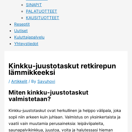
SINAPIT
PALATUOTTEET
KAUSITUOTTEET
Reseptit
Uutiset
Kuluttajapalvelu
Yhteystiedot
Kinkku-juustotaskut retkirepun
lämmikkeeksi
/
Artikkelit
/ By
Savuhovi
Miten kinkku-juustotaskut
valmistetaan?
Kinkku-juustotaskut ovat herkullinen ja helppo välipala, joka
sopii niin arkeen kuin juhlaan. Valmistus on yksinkertaista ja
vaatii vain muutamia perusaineksia: leipäviipaleita,
saunapalvikinkkua, juustoa, voita ja halutessasi hieman