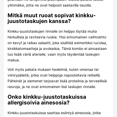
ylimmäksi, jotta ne ovat helposti saatavilla tauolla.
Mitkä muut ruoat sopivat kinkku-
juustotaskujen kanssa?
Kinkku-juustotaskujen rinnalle on helppo löytää muita
herkullisia ja ravitsevia ruokia. Yksi erinomainen vaihtoehto
on kevyt ja raikas salaatti, joka sisältää esimerkiksi rucolaa,
kirsikkatomaatteja ja avokadoa. Tämä kombo ei ainoastaan
tuo lisää väriä aterialle, vaan myös täydentää taskujen
makua.
Voit myös pakata mukaan hedelmiä, kuten omenaa tai
viinirypäleitä, jotka ovat helppoja naposteltavia retkellä.
Pähkinät ja siemenet tarjoavat lisää proteiinia ja terveellisiä
rasvoja, ja ne ovat erinomainen lisä taskujen rinnalle.
Onko kinkku-juustotaskuissa
allergisoivia ainesosia?
Kinkku-juustotaskuissa saattaa esiintyä ainesosia, jotka