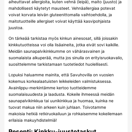
aiheuttavat allergioita, kuten vehnä (leipä), maito (juusto) ja
mahdollisesti käytetyt mausteet. Vehnäallergiaa potevat
voivat korvata leivän gluteenittomalla vaihtoehdolla, ja
maitotuotteille allergiset voivat käyttää kasvipohjaista
juustoa.
On tärkeää tarkistaa myös kinkun ainesosat, sillä joissakin
kinkkutuotteissa voi olla lisäaineita, jotka eivät sovi kaikille.
Meidän saunapalvikinkkumme on vähärasvainen ja
suomalaista alkuperää, mutta jos sinulla on erityisruokavalio,
suosittelemme tarkistamaan tuotetiedot huolellisesti.
Lopuksi haluamme mainita, että Savuhovilla on vuosien
kokemus korkealaatuisten leikkeleiden valmistuksessa.
Avainlippu-merkintämme kertoo tuotteidemme
suomalaisuudesta ja laadusta. Kokeile ihmeessä meidän
saunapalvikinkkua tai uunikinkkua ja huomaa, kuinka ne
tuovat makua niin arkeen kuin juhlaan. Toivotamme
makoisia hetkiä retkiruokailuun ja rohkaisemme kokeilemaan
erilaisia makuyhdistelmiä!
Resepti: Kinkku-juustotaskut