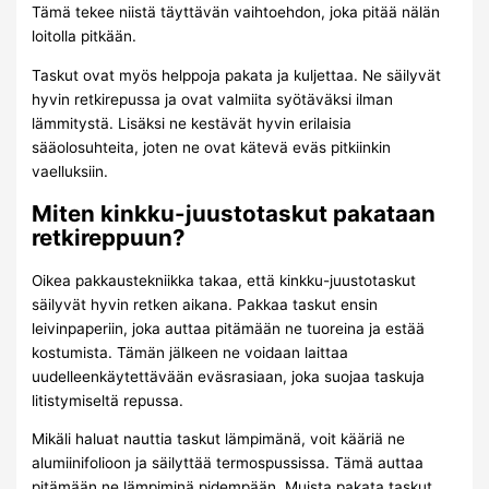
Tämä tekee niistä täyttävän vaihtoehdon, joka pitää nälän
loitolla pitkään.
Taskut ovat myös helppoja pakata ja kuljettaa. Ne säilyvät
hyvin retkirepussa ja ovat valmiita syötäväksi ilman
lämmitystä. Lisäksi ne kestävät hyvin erilaisia
sääolosuhteita, joten ne ovat kätevä eväs pitkiinkin
vaelluksiin.
Miten kinkku-juustotaskut pakataan
retkireppuun?
Oikea pakkaustekniikka takaa, että kinkku-juustotaskut
säilyvät hyvin retken aikana. Pakkaa taskut ensin
leivinpaperiin, joka auttaa pitämään ne tuoreina ja estää
kostumista. Tämän jälkeen ne voidaan laittaa
uudelleenkäytettävään eväsrasiaan, joka suojaa taskuja
litistymiseltä repussa.
Mikäli haluat nauttia taskut lämpimänä, voit kääriä ne
alumiinifolioon ja säilyttää termospussissa. Tämä auttaa
pitämään ne lämpiminä pidempään. Muista pakata taskut