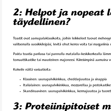
2: Helpot ja nopeat l
täydellinen?
Toastit ovat aamupalaklassikoita, joihin leikkeleet tuovat mehevyyt
valitsemalla suosikkileipäsi, levitä ohut kerros voita tai margariini
Paista toastia parilassa tai pannulla matalalla-keskikorkealla lämm
tomaattikastike tai mausteinen majoneesi. Kiireisimpinä aamuina vo
Kokeile näitä variaatioita:
Klassinen: saunapalvikinkkua, cheddarjuustoa ja sinappia
Italialainen: saunapalvikinkkua, mozzarellaa ja pestokastike
Skandinaavinen: saunapalvikinkkua, kermajuustoa ja tuore
3: Proteiinipitoiset