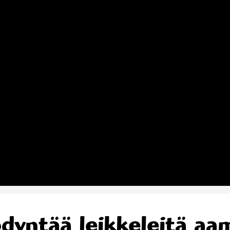
dyntää leikkeleitä aa