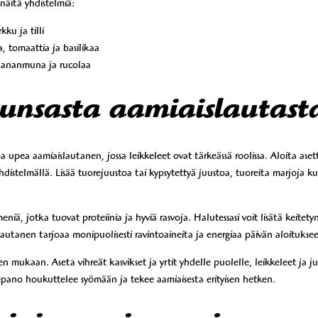
äitä yhdistelmiä:
ku ja tilli
a, tomaattia ja basilikaa
 kananmuna ja rucolaa
runsasta aamiaislautast
upea aamiaislautanen, jossa leikkeleet ovat tärkeässä roolissa. Aloita ase
distelmällä. Lisää tuorejuustoa tai kypsytettyä juustoa, tuoreita marjoja k
eniä, jotka tuovat proteiinia ja hyviä rasvoja. Halutessasi voit lisätä kei
utanen tarjoaa monipuolisesti ravintoaineita ja energiaa päivän aloitukse
jen mukaan. Aseta vihreät kasvikset ja yrtit yhdelle puolelle, leikkeleet ja 
illepano houkuttelee syömään ja tekee aamiaisesta erityisen hetken.