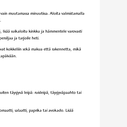
 vain muutamassa minuutissa. Aloita valmistamalla
.
isää suikaloitu kinkku ja hämmentele varovasti
rsiljaa ja tarjoile heti.
ovat kokkeliin sekä makua että rakennetta, mikä
ltapäivään.
uiten täysjyvä leipä: ruisleipä, täysjyväpaahto tai
maatti, salaatti, paprika tai avokado. Lisää