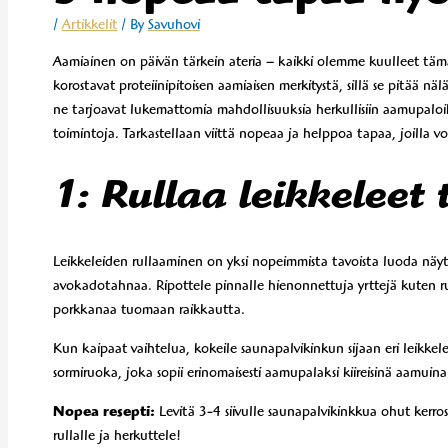
/
Artikkelit
/ By
Savuhovi
Aamiainen on päivän tärkein ateria – kaikki olemme kuulleet tämä
korostavat proteiinipitoisen aamiaisen merkitystä, sillä se pitää 
ne tarjoavat lukemattomia mahdollisuuksia herkullisiin aamupaloi
toimintoja. Tarkastellaan viittä nopeaa ja helppoa tapaa, joilla v
1: Rullaa leikkeleet 
Leikkeleiden rullaaminen on yksi nopeimmista tavoista luoda nä
avokadotahnaa. Ripottele pinnalle hienonnettuja yrttejä kuten ruoho
porkkanaa tuomaan raikkautta.
Kun kaipaat vaihtelua, kokeile saunapalvikinkun sijaan eri leikkele
sormiruoka, joka sopii erinomaisesti aamupalaksi kiireisinä aamuina. 
Nopea resepti:
Levitä 3-4 siivulle saunapalvikinkkua ohut kerro
rullalle ja herkuttele!