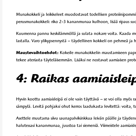
Munakokkeli ja leikkeleet muodostavat todellisen proteiinipommin
perusmunakokkeli: riko 2-3 kananmunaa kulhoon, lisää ripaus suola
Kuumenna pannu keskilämmöllä ja sulata nokare voita. Kaada mun
lastalla. Varo ylikypsennystä – täydellinen kokkeli on pehmeä ja hie
Maustevaihtoehdot:
Kokeile munakokkelin maustamiseen paprika
tekee ateriasta täyteläisemmän. Lisäksi ne nostavat aamiaisen prote
4: Raikas aamiaisleip
Hyvin koottu aamiaisleipä ei ole vain täyttävä – se voi olla myös rav
sämpylä. Levitä pohjaksi ohut kerros laadukasta levitettä: voita, 
Asettele muutama siivu saunapalvikinkkua leivän päälle ja täydennä 
halutessasi kananmunaa, juustoa tai siemeniä. Viimeistele aamiaisle