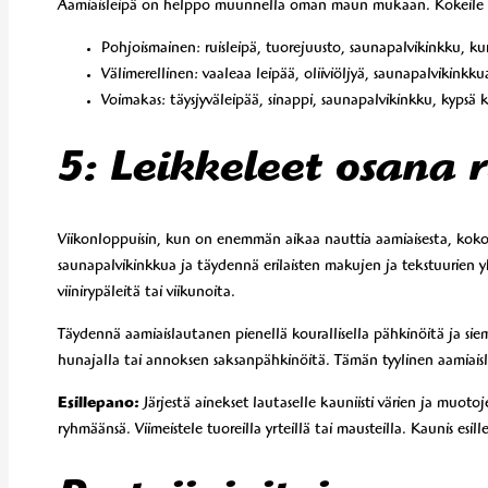
Aamiaisleipä on helppo muunnella oman maun mukaan. Kokeile n
Pohjoismainen: ruisleipä, tuorejuusto, saunapalvikinkku, kurk
Välimerellinen: vaaleaa leipää, oliiviöljyä, saunapalvikinkku
Voimakas: täysjyväleipää, sinappi, saunapalvikinkku, kypsä
5: Leikkeleet osana 
Viikonloppuisin, kun on enemmän aikaa nauttia aamiaisesta, kokoa 
saunapalvikinkkua ja täydennä erilaisten makujen ja tekstuurien yh
viinirypäleitä tai viikunoita.
Täydennä aamiaislautanen pienellä kourallisella pähkinöitä ja siem
hunajalla tai annoksen saksanpähkinöitä. Tämän tyylinen aamiaisla
Esillepano:
Järjestä ainekset lautaselle kauniisti värien ja muoto
ryhmäänsä. Viimeistele tuoreilla yrteillä tai mausteilla. Kaunis es