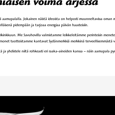
miaisen voima arjessa
ä aamupalalla. Jokainen näistä ideoista on helposti muunneltavissa oman 
läisenä pidempään ja tarjoaa energiaa päivän haasteisiin.
lvikinkkuun. Me Savuhovilla valmistamme leikkeleitämme perinteisin menet
u – monet tuotteistamme kantavat Sydänmerkkiä merkkinä terveellisemmästä 
itä ja yhdistele niitä rohkeasti eri raaka-aineiden kanssa – näin aamupala pys