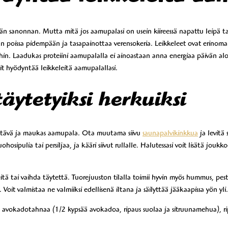
n sanonnan. Mutta mitä jos aamupalasi on usein kiireessä napattu leipä ta
nälän poissa pidempään ja tasapainottaa verensokeria. Leikkeleet ovat erinom
hin. Laadukas proteiini aamupalalla ei ainoastaan anna energiaa päivän al
oit hyödyntää leikkeleitä aamupalallasi.
täytetyiksi herkuiksi
yttävä ja maukas aamupala. Ota muutama siivu
saunapalvikinkkua
ja levitä 
sipulia tai persiljaa, ja kääri siivut rullalle. Halutessasi voit lisätä jouk
itä tai vaihda täytettä. Tuorejuuston tilalla toimii hyvin myös hummus, pest
Voit valmistaa ne valmiiksi edellisenä iltana ja säilyttää jääkaapissa yön yli.
s avokadotahnaa (1/2 kypsää avokadoa, ripaus suolaa ja sitruunamehua), ri