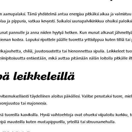
 aamupalaksi. Tämä yhdistelmä antaa energiaa pitkäksi aikaa ja valmistuu
a ja pippuria, vatkaa kevyesti. Suikaloi saunapalvikinkkua ohuiksi paloiksi
at pannulle ja anna niiden hyytyä hetken. Kun munat alkavat jähmettyä, l
man kostea. Lopuksi ripottele päälle tuoretta yrttisilppua kuten tilliä tai pe
jauhetta, chiliä, juustoraastetta tai hienonnettua sipulia. Leikkeleet tu
iinipitoisuutta entisestään, mikä auttaa pitämään nälän loitolla pitkälle i
ä leikkeleillä
itsemuksellisesti täydellinen aloitus päivällesi. Valitse perustaksi tuore, miel
tuorejuustoa tai majoneesia.
tuoreilla kasviksilla. Hyviä vaihtoehtoja ovat ohueksi viipaloitu kurkku, to
ipä mausteilla kuten mustapippurilla, yrteillä tai sitruunamehulla.