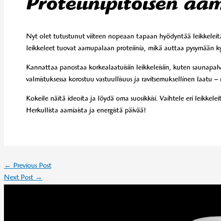
Proteiinipitoisen aa
Nyt olet tutustunut viiteen nopeaan tapaan hyödyntää leikkeleit
leikkeleet tuovat aamupalaan proteiinia, mikä auttaa pysymään kyl
Kannattaa panostaa korkealaatuisiin leikkeleisiin, kuten saunapa
valmistuksessa korostuu vastuullisuus ja ravitsemuksellinen laat
Kokeile näitä ideoita ja löydä oma suosikkisi. Vaihtele eri leikkele
Herkullista aamiaista ja energistä päivää!
←
Previous Post
Next Post
→