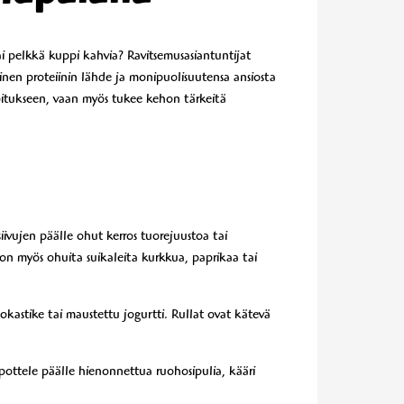
i pelkkä kuppi kahvia? Ravitsemusasiantuntijat
ainen proteiinin lähde ja monipuolisuutensa ansiosta
oitukseen, vaan myös tukee kehon tärkeitä
siivujen päälle ohut kerros tuorejuustoa tai
koon myös ohuita suikaleita kurkkua, paprikaa tai
okastike tai maustettu jogurtti. Rullat ovat kätevä
pottele päälle hienonnettua ruohosipulia, kääri