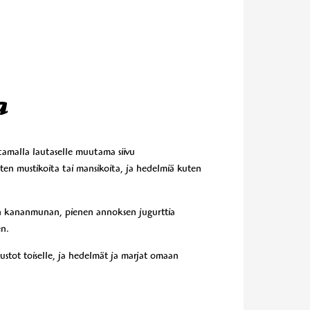
a
ttamalla lautaselle muutama siivu
uten mustikoita tai mansikoita, ja hedelmiä kuten
tetyn kananmunan, pienen annoksen jugurttia
en.
juustot toiselle, ja hedelmät ja marjat omaan