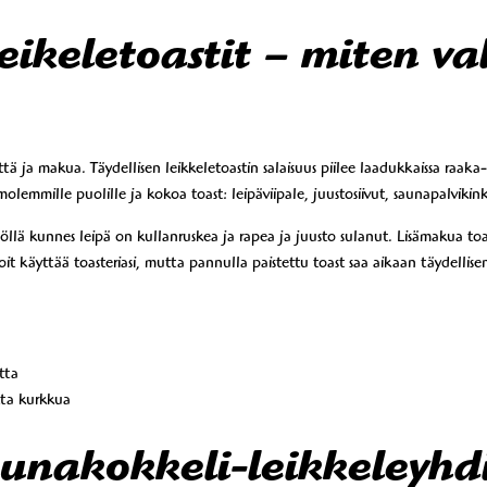
eikeletoastit – miten v
tä ja makua. Täydellisen leikkeletoastin salaisuus piilee laadukkaissa raaka-
a molemmille puolille ja kokoa toast: leipäviipale, juustosiivut, saunapalvikin
öllä kunnes leipä on kullanruskea ja rapea ja juusto sulanut. Lisämakua toast
it käyttää toasteriasi, mutta pannulla paistettu toast saa aikaan täydellis
tta
tta kurkkua
 munakokkeli-leikkeleyhd