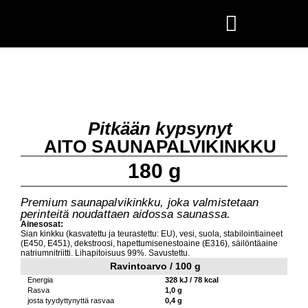
Skip
to
content
Pitkään kypsynyt
AITO SAUNAPALVIKINKKU
180 g
Premium saunapalvikinkku, joka valmistetaan
perinteitä noudattaen aidossa saunassa.
Ainesosat:
Sian kinkku (kasvatettu ja teurastettu: EU), vesi, suola, stabilointiaineet
(E450, E451), dekstroosi, hapettumisenestoaine (E316), säilöntäaine
natriumnitriitti. Lihapitoisuus 99%. Savustettu.
Ravintoarvo /
100 g
Energia
328 kJ / 78 kcal
Rasva
1,0 g
josta tyydyttynyttä rasvaa
0,4 g