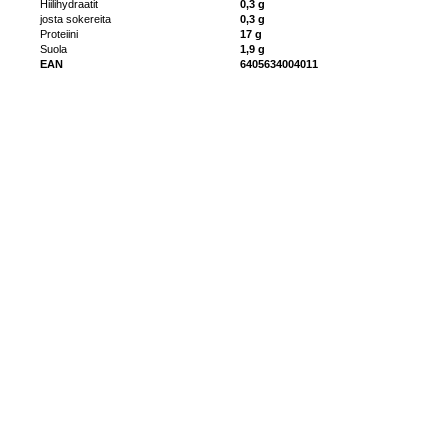
Hiilihydraatit
0,3 g
josta sokereita
0,3 g
Proteiini
17 g
Suola
1,9 g
EAN
6405634004011