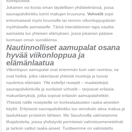
tuorejuustoa.
Jokainen voi koota oman täydellisen yhdistelmänsä, jossa
saunapalvikinkku toimii makujen kruununa.
Vohvelit
sopii
erinomaisesti myös brunssille tai rennon viikonloppupäivän
myöhäiselle aamiaiselle. Tämä interaktiivinen tapa nauttia
aamiaista luo yhteisen elämyksen, jossa jokainen pääsee
luomaan oman suosikkinsa.
Nautinnolliset aamupalat osana
hyvää viikonloppua ja
elämänlaatua
Viikonlopun aamupalat ovat enemmän kuin vain ravintoa; ne
ovat hetkiä, jotka rakentavat yhteisiä muistoja ja tuovat
nautintoa elämään. Yllä esitellyt reseptit – maalaisleipä
saunapalvikinkulla ja suolaiset vohvelit – tarjoavat erilaisia
makuelämyksiä, jotka sopivat erilaisiin aamupalahetkiin.
Yhteistä näille resepteille on korkealaatuisten raaka-aineiden
käyttö. Erityisesti saunapalvikinkku tuo annoksiin aitoa makua ja
laadukkaan proteiinin lähteen. Me Savuhovilla valmistamme
lihajalosteita, joissa yhdistyvät perinteiset valmistusmenetelmät
ja tarkoin valitut raaka-aineet. Tuotteemme on valmistettu