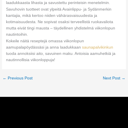
laadukkaasta lihasta ja savustettu perinteisin menetelmin.
Savuhovin tuotteet ovat ylpeitä Avainlippu- ja Sydänmerkin
kantajia, mikä kertoo niiden vähärasvaisuudesta ja
kotimaisuudesta. Ne sopivat osaksi terveellistä ruokavaliota
mutta eivät tingi mausta – täydellinen yhdistelmä viikonlopun
nautintoihin.
Kokeile näitä reseptejä omassa viikonlopun
aamupalapöydässäsi ja anna laadukkaan
saunapalvikinkun
tuoda annoksiisi aito, savuinen maku. Antoisia aamuhetkiä ja
nautinnollisia viikonloppuja!
←
Previous Post
Next Post
→