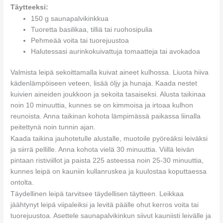
Täytteeksi:
150 g saunapalvikinkkua
Tuoretta basilikaa, tilliä tai ruohosipulia
Pehmeää voita tai tuorejuustoa
Halutessasi aurinkokuivattuja tomaatteja tai avokadoa
Valmista leipä sekoittamalla kuivat aineet kulhossa. Liuota hiiva
kädenlämpöiseen veteen, lisää öljy ja hunaja. Kaada nestet
kuivien aineiden joukkoon ja sekoita tasaiseksi. Alusta taikinaa
noin 10 minuuttia, kunnes se on kimmoisa ja irtoaa kulhon
reunoista. Anna taikinan kohota lämpimässä paikassa liinalla
peitettynä noin tunnin ajan.
Kaada taikina jauhotetulle alustalle, muotoile pyöreäksi leiväksi
ja siirrä pellille. Anna kohota vielä 30 minuuttia. Viillä leivän
pintaan ristiviillot ja paista 225 asteessa noin 25-30 minuuttia,
kunnes leipä on kauniin kullanruskea ja kuulostaa koputtaessa
ontolta.
Täydellinen leipä tarvitsee täydellisen täytteen. Leikkaa
jäähtynyt leipä viipaleiksi ja levitä päälle ohut kerros voita tai
tuorejuustoa. Asettele saunapalvikinkun siivut kauniisti leivälle ja