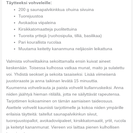
Täytteeksi vohveleille:
200 g saunapalvikinkkua ohuina siivuina
Tuorejuustoa
Avokadoa viipaleina
Kirsikkatomaatteja puolitettuina
Tuoreita yrttejä (ruohosipulia, tilliä, basilikaa)
Pari kourallista rucolaa
Muutama keitetty kananmuna neljäosiin leikattuna
Valmista vohvelitaikina sekoittamalla ensin kuivat aineet
keskenään. Toisessa kulhossa vatkaa munat, maito ja sulatettu
voi. Yhdistä seokset ja sekoita tasaiseksi. Lisää viimeisenä
juustoraaste ja anna taikinan levätä 15 minuuttia.
Kuumenna vohvelirauta ja paista vohvelit kullanruskeiksi. Anna
niiden jäähtyä hieman ritilällä, jotta ne säilyttävät rapeutensa.
Tarjottimen kokoaminen on tämän aamiaisen taideosuus.
Asettele vohvelit kauniisti tarjottimelle ja kokoa niiden ympärille
erilaisia täytteitä: taitellut saunapalvikinkun siivut,
tuorejuustopallot, avokadoviipaleet, kirsikkatomaatit, yrtit, rucola
ja keitetyt kananmunat. Viereen voi laittaa pienen kulhollisen