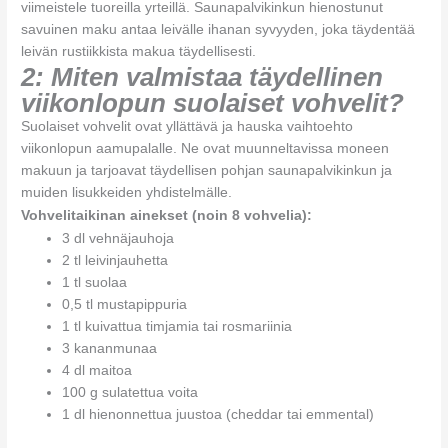
viimeistele tuoreilla yrteillä. Saunapalvikinkun hienostunut
savuinen maku antaa leivälle ihanan syvyyden, joka täydentää
leivän rustiikkista makua täydellisesti.
2: Miten valmistaa täydellinen
viikonlopun suolaiset vohvelit?
Suolaiset vohvelit ovat yllättävä ja hauska vaihtoehto
viikonlopun aamupalalle. Ne ovat muunneltavissa moneen
makuun ja tarjoavat täydellisen pohjan saunapalvikinkun ja
muiden lisukkeiden yhdistelmälle.
Vohvelitaikinan ainekset (noin 8 vohvelia):
3 dl vehnäjauhoja
2 tl leivinjauhetta
1 tl suolaa
0,5 tl mustapippuria
1 tl kuivattua timjamia tai rosmariinia
3 kananmunaa
4 dl maitoa
100 g sulatettua voita
1 dl hienonnettua juustoa (cheddar tai emmental)