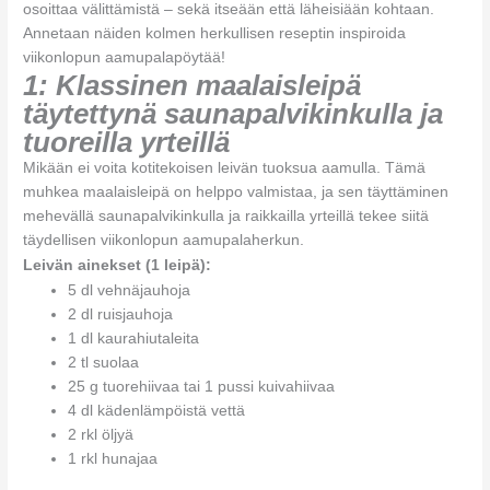
osoittaa välittämistä – sekä itseään että läheisiään kohtaan.
Annetaan näiden kolmen herkullisen reseptin inspiroida
viikonlopun aamupalapöytää!
1: Klassinen maalaisleipä
täytettynä saunapalvikinkulla ja
tuoreilla yrteillä
Mikään ei voita kotitekoisen leivän tuoksua aamulla. Tämä
muhkea maalaisleipä on helppo valmistaa, ja sen täyttäminen
mehevällä saunapalvikinkulla ja raikkailla yrteillä tekee siitä
täydellisen viikonlopun aamupalaherkun.
Leivän ainekset (1 leipä):
5 dl vehnäjauhoja
2 dl ruisjauhoja
1 dl kaurahiutaleita
2 tl suolaa
25 g tuorehiivaa tai 1 pussi kuivahiivaa
4 dl kädenlämpöistä vettä
2 rkl öljyä
1 rkl hunajaa