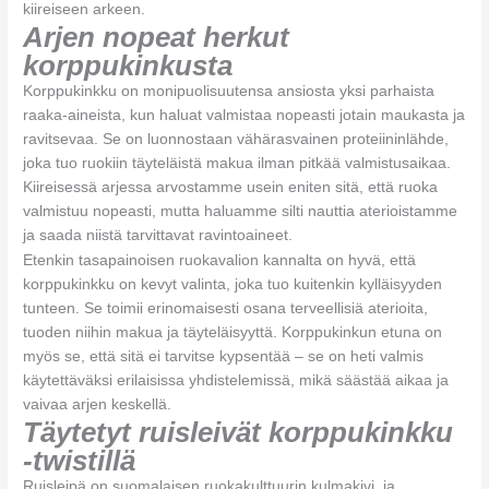
kiireiseen arkeen.
Arjen nopeat herkut
korppukinkusta
Korppukinkku on monipuolisuutensa ansiosta yksi parhaista
raaka-aineista, kun haluat valmistaa nopeasti jotain maukasta ja
ravitsevaa. Se on luonnostaan vähärasvainen proteiininlähde,
joka tuo ruokiin täyteläistä makua ilman pitkää valmistusaikaa.
Kiireisessä arjessa arvostamme usein eniten sitä, että ruoka
valmistuu nopeasti, mutta haluamme silti nauttia aterioistamme
ja saada niistä tarvittavat ravintoaineet.
Etenkin tasapainoisen ruokavalion kannalta on hyvä, että
korppukinkku on kevyt valinta, joka tuo kuitenkin kylläisyyden
tunteen. Se toimii erinomaisesti osana terveellisiä aterioita,
tuoden niihin makua ja täyteläisyyttä. Korppukinkun etuna on
myös se, että sitä ei tarvitse kypsentää – se on heti valmis
käytettäväksi erilaisissa yhdistelemissä, mikä säästää aikaa ja
vaivaa arjen keskellä.
Täytetyt ruisleivät korppukinkku
-twistillä
Ruisleipä on suomalaisen ruokakulttuurin kulmakivi, ja