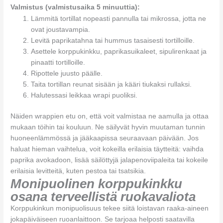
Valmistus (valmistusaika 5 minuuttia):
Lämmitä tortillat nopeasti pannulla tai mikrossa, jotta ne
ovat joustavampia.
Levitä paprikatahna tai hummus tasaisesti tortilloille.
Asettele korppukinkku, paprikasuikaleet, sipulirenkaat ja
pinaatti tortilloille.
Ripottele juusto päälle.
Taita tortillan reunat sisään ja kääri tiukaksi rullaksi.
Halutessasi leikkaa wrapi puoliksi.
Näiden wrappien etu on, että voit valmistaa ne aamulla ja ottaa
mukaan töihin tai kouluun. Ne säilyvät hyvin muutaman tunnin
huoneenlämmössä ja jääkaapissa seuraavaan päivään. Jos
haluat hieman vaihtelua, voit kokeilla erilaisia täytteitä: vaihda
paprika avokadoon, lisää säilöttyjä jalapenoviipaleita tai kokeile
erilaisia levitteitä, kuten pestoa tai tsatsikia.
Monipuolinen korppukinkku
osana terveellistä ruokavaliota
Korppukinkun monipuolisuus tekee siitä loistavan raaka-aineen
jokapäiväiseen ruoanlaittoon. Se tarjoaa helposti saatavilla