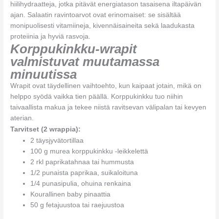
hiilihydraatteja, jotka pitävät energiatason tasaisena iltapäivän
ajan. Salaatin ravintoarvot ovat erinomaiset: se sisältää
monipuolisesti vitamiineja, kivennäisaineita sekä laadukasta
proteiinia ja hyviä rasvoja.
Korppukinkku-wrapit
valmistuvat muutamassa
minuutissa
Wrapit ovat täydellinen vaihtoehto, kun kaipaat jotain, mikä on
helppo syödä vaikka tien päällä. Korppukinkku tuo niihin
taivaallista makua ja tekee niistä ravitsevan välipalan tai kevyen
aterian.
Tarvitset (2 wrappia):
2 täysjyvätortillaa
100 g murea korppukinkku -leikkelettä
2 rkl paprikatahnaa tai hummusta
1/2 punaista paprikaa, suikaloituna
1/4 punasipulia, ohuina renkaina
Kourallinen baby pinaattia
50 g fetajuustoa tai raejuustoa