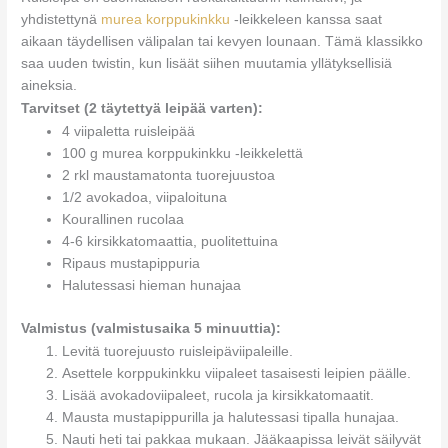
yhdistettynä
murea korppukinkku
-leikkeleen kanssa saat
aikaan täydellisen välipalan tai kevyen lounaan. Tämä klassikko
saa uuden twistin, kun lisäät siihen muutamia yllätyksellisiä
aineksia.
Tarvitset (2 täytettyä leipää varten):
4 viipaletta ruisleipää
100 g murea korppukinkku -leikkelettä
2 rkl maustamatonta tuorejuustoa
1/2 avokadoa, viipaloituna
Kourallinen rucolaa
4-6 kirsikkatomaattia, puolitettuina
Ripaus mustapippuria
Halutessasi hieman hunajaa
Valmistus (valmistusaika 5 minuuttia):
Levitä tuorejuusto ruisleipäviipaleille.
Asettele korppukinkku viipaleet tasaisesti leipien päälle.
Lisää avokadoviipaleet, rucola ja kirsikkatomaatit.
Mausta mustapippurilla ja halutessasi tipalla hunajaa.
Nauti heti tai pakkaa mukaan. Jääkaapissa leivät säilyvät