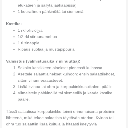
etukäteen ja säilytä jääkaapissa)
1 kourallinen pähkinöitä tai siemeniä
Kastike:
1 rkl oliiviöljyä
1/2 rkl sitruunamehua
1 tl sinappia
Ripaus suolaa ja mustapippuria
Valmistus (valmistusaika 7 minuuttia):
Sekoita kastikkeen ainekset pienessä kulhossa.
Asettele salaattiainekset kulhoon: ensin salaattilehdet,
sitten vihannesraasteeet.
Lisää kvinoa tai ohra ja korppukinkkusuikaleet päälle.
Viimeistele pähkinöillä tai siemenillä ja kaada kastike
päälle.
Tässä salaatissa korppukinkku toimii erinomaisena proteiinin
lähteenä, mikä tekee salaatista täyttävän aterian. Kvinoa tai
ohra tuo salaattiin lisää kuituja ja hitaasti imeytyviä