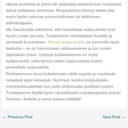
olevaa proteiinia ja toimii niin pääraaka-aineena kuin maukaana
lisänä erilaisissa aterioissa. Korppukinkun keveys tekee siitä
myös hyvän valinnan painonhallintaan tai aktiiviseen
elämäntapaan.
Me Savuhovilla uskomme, että laadukkaat raaka-aineet ovat
hyvän ruoan perusta. Tuotteemme valmistetaan huolella ja
perinteitä kunnioittaen.
Murea korppukinkku
on esimerkki tästä
laadusta – se on luonnostaan vähärasvainen ja tuo ruokiin
täyteläisen maun. Useissa tuotteissamme on myös
sydänmerkki, mikä kertoo niiden sopivuudesta osaksi
terveellistä ruokavaliota.
Rohkaisemme sinua kokeilemaan näitä nopeita ja maukkaita
reseptejä arjen kiireessä. Huomaat, kuinka korppukinkku
monipuolisuudellaan tuo uutta ulottuvuutta tavallisiin ruokiin.
Tuotteitamme löydät hyvin varustelluista ruokakaupoista ympäri
Suomen. Kokeile ja anna makusi päättää!
←
Previous Post
Next Post
→