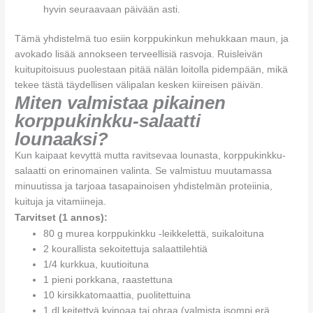
hyvin seuraavaan päivään asti.
Tämä yhdistelmä tuo esiin korppukinkun mehukkaan maun, ja
avokado lisää annokseen terveellisiä rasvoja. Ruisleivän
kuitupitoisuus puolestaan pitää nälän loitolla pidempään, mikä
tekee tästä täydellisen välipalan kesken kiireisen päivän.
Miten valmistaa pikainen
korppukinkku-salaatti
lounaaksi?
Kun kaipaat kevyttä mutta ravitsevaa lounasta, korppukinkku-
salaatti on erinomainen valinta. Se valmistuu muutamassa
minuutissa ja tarjoaa tasapainoisen yhdistelmän proteiinia,
kuituja ja vitamiineja.
Tarvitset (1 annos):
80 g murea korppukinkku -leikkelettä, suikaloituna
2 kourallista sekoitettuja salaattilehtiä
1/4 kurkkua, kuutioituna
1 pieni porkkana, raastettuna
10 kirsikkatomaattia, puolitettuina
1 dl keitettyä kvinoaa tai ohraa (valmista isompi erä