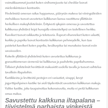
voimakkaammat juustot kuten sinihomejuusto tai cheddar luovat
mielenkiintoisen kontrastin.
Hedelmistä omenan raikas happamuus, päärynän makeus tai viinirypäleiden
mehukkuus tuovat savustetun kalkkunan kanssa nautittuna yllättävän
herkullisen makuyhdistelmän. Erityisesti syksyisin omenaa ja savustettua
kalkkunaa yhdistävä leipä hunajalla viimeisteltynä on todellinen herkku.
Kasvikset tuovat raikkautta ja tekstuuria. Rapeat vihannekset kuten salaatti,
kurkku ja paprika luovat kontrastin kalkkunan pehmeydelle, kun taas
paistetut kasvikset kuten paprika, kesäkurpitsa tai munakoiso tuovat esiin
savuisuuden.
Kokeile yllättäviä yhdistelmiä kuten savustettua kalkkunaa ja
granaattiomenan siemeniä tai kalkkunaa ja paahdettu paprikahummus.
Tällaiset yhdistelmät herättävät makuaistit uudella tavalla ja tuovat vaihtelua
tavallisiin iltapaloihin.
Kastikkeista ja levitteistä pestojen eri variaatiot, sinappi, kevyt
jogurttipohjainen kastike tai aioli täydentävät savustetun kalkkunan makuja.
Valitse kastike, joka tasapainottaa kokonaisuutta, mutta ei peitä kalkkunan
omaa makua.
Savustettu kalkkuna iltapalana –
tiivistelmä parhaista vinkeistä