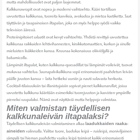
mutta mahdollisuudet ovat paljon laajemmat.
Kalkkunawrapit ovat nopea ja moderni vaihtoehto. Kääri tortillaan
savustettua kalkkunaa, tuoreita kasviksia, avokadoa ja mietoa kastiketta. Saat
täyttävän ja tasapainoisen iltapalan, joka on myös helppo syödä vaikka
television ääressä.
Proteiinipitoiset salaatit ovat kevyt vaihtoehto. Yhdistä revittyä savustettua
kalkkunaa raikkaiden lehtivihannesten, kirsikkatomaattien, kurkun ja sinulle
mieluisten lisäkkeiden kanssa. Kruunaa kokonaisuus oliiviöljyllä ja
balsamicolla.
Lämpimät iltapalat, kuten kalkkuna-quesadillat tai lämpimät voileivät, tuovat
mukavaa vaihtelua. Saunapalvikalkkuna sopii erinomaisesti paahdetun leivän
päälle juuston kanssa – laita hetkeksi uuniin ja nauti sulavasta herkusta.
Cocktail-tilaisuuksiin tai illanistujaisiin sopivat pienet kalkkunarullat, joissa
savustettu kalkkuna kääritään esimerkiksi tuorejuuston ja kasvisten ympärille
pieneksi suupalaksi. Nämä ovat näyttäviä mutta helppoja valmistaa.
Miten valmistan täydellisen
kalkkunaleivän iltapalaksi?
laadukkaiden raaka-
Täydellisen kalkkunaleivän valmistaminen alkaa
aineiden
valinnalla. Valitse tuore, laadukas leipä – ruisleipä, moniviljainen
sämpylä tai hieman paahdettu vaalea leipä toimivat kaikki erinomaisesti