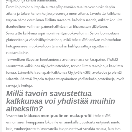
ylläpitoon ja kehon toimintoihin.
Proteiinipitoinen iltapala auttaa ylläpitämään tasaista verensokeria yön
aikana ja tukee kehon korjausprosesseja unen aikana. Savustettu kalkkuna
tarjoaa nämä edut ilman liiallista rasvan tai kalorien saantia, mikä tekee siitä
ihanteellisen valinnan painonhallintaan tai lihasmassan ylläpitoon.
Savustettu kalkkuna sopii moniin erityisruokavalioihin. Se on luonnostaan
gluteeniton ja vähähiilihydraattinen, mikä tekee siitä sopivan vaihtoehdon
ketogeeniseen ruokavalioon tai muihin hiilihydraatteja rajoittaviin
ruokavalioihin.
Terveellisen iltapalan koostamisessa avainasemassa on tasapaino. Yhdistä
savustettua kalkkunaa täysjyvätuotteiden, terveellisten rasvojen ja kasvisten
kanssa. Esimerkiksi saunapalvikalkkunaa täysjyväleivällä, avokadoa ja pientä
salaattia sisältävä iltapala tarjoaa tasapainoisen yhdistelmän proteiineja, hyviä
rasvoja ja kuituja.
Millä tavoin savustettua
kalkkunaa voi yhdistää muihin
aineksiin?
monipuolinen makuprofiili
Savustetun kalkkunan
tekee siitä
erinomaisen kumppanin lukuisille eri aineksille. Juustoista erityisesti mieto
brie, vuohenjuusto tai mozzarella tasapainottavat savuista makua, kun taas