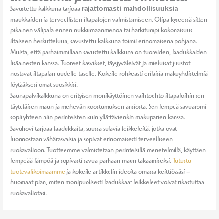
rajattomasti mahdollisuuksia
Savustettu kalkkuna tarjoaa
maukkaiden ja terveellisten iltapalojen valmistamiseen. Olipa kyseessä sitten
pikainen välipala ennen nukkumaanmenoa tai harkitumpi kokonaisuus
iltaiseen herkutteluun, savustettu kalkkuna toimii erinomaisena pohjana.
Muista, että parhaimmillaan savustettu kalkkuna on tuoreiden, laadukkaiden
lisäainesten kanssa. Tuoreet kasvikset, täysjyväleivät ja mieluisat juustot
nostavat iltapalan uudelle tasolle. Kokeile rohkeasti erilaisia makuyhdistelmiä
löytääksesi omat suosikkisi.
Saunapalvikalkkuna on erityisen monikäyttöinen vaihtoehto iltapaloihin sen
täyteläisen maun ja mehevän koostumuksen ansiosta. Sen lempeä savuaromi
sopii yhteen niin perinteisten kuin yllättävienkin makuparien kanssa.
Savuhovi tarjoaa laadukkaita, suussa sulavia leikkeleitä, jotka ovat
luonnostaan vähärasvaisia ja sopivat erinomaisesti terveelliseen
ruokavalioon. Tuotteemme valmistetaan perinteisillä menetelmillä, käyttäen
lempeää lämpöä ja sopivasti savua parhaan maun takaamiseksi.
Tutustu
tuotevalikoimaamme
ja kokeile artikkelin ideoita omassa keittiössäsi –
huomaat pian, miten monipuolisesti laadukkaat leikkeleet voivat rikastuttaa
ruokavaliotasi.