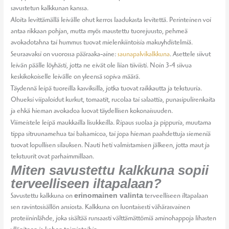
savustetun kalkkunan kanssa.
Aloita levittämällä leivälle ohut kerros laadukasta levitettä. Perinteinen voi
antaa rikkaan pohjan, mutta myös maustettu tuorejuusto, pehmeä
avokadotahna tai hummus tuovat mielenkiintoisia makuyhdistelmiä.
Seuraavaksi on vuorossa pääraaka-aine:
saunapalvikalkkuna
. Asettele siivut
leivän päälle löyhästi, jotta ne eivät ole liian tiiviisti. Noin 3-4 siivua
keskikokoiselle leivälle on yleensä sopiva määrä.
Täydennä leipä tuoreilla kasviksilla, jotka tuovat raikkautta ja tekstuuria.
Ohueksi viipaloidut kurkut, tomaatit, rucolaa tai salaattia, punasipulirenkaita
ja ehkä hieman avokadoa luovat täydellisen kokonaisuuden.
Viimeistele leipä maukkailla lisukkeilla. Ripaus suolaa ja pippuria, muutama
tippa sitruunamehua tai balsamicoa, tai jopa hieman paahdettuja siemeniä
tuovat lopullisen silauksen. Nauti heti valmistamisen jälkeen, jotta maut ja
tekstuurit ovat parhaimmillaan.
Miten savustettu kalkkuna sopii
terveelliseen iltapalaan?
erinomainen valinta
Savustettu kalkkuna on
terveelliseen iltapalaan
sen ravintosisällön ansiosta. Kalkkuna on luontaisesti vähärasvainen
proteiininlähde, joka sisältää runsaasti välttämättömiä aminohappoja lihasten