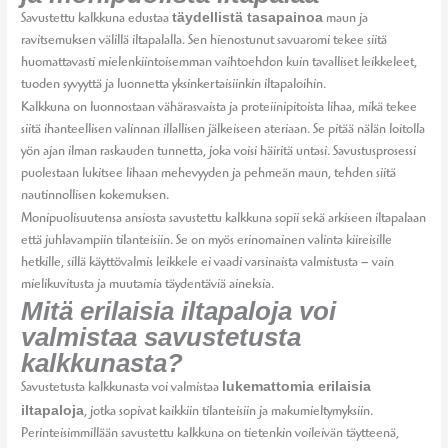
täydellistä tasapainoa
Savustettu kalkkuna edustaa
maun ja
ravitsemuksen välillä iltapalalla. Sen hienostunut savuaromi tekee siitä
huomattavasti mielenkiintoisemman vaihtoehdon kuin tavalliset leikkeleet,
tuoden syvyyttä ja luonnetta yksinkertaisiinkin iltapaloihin.
Kalkkuna on luonnostaan vähärasvaista ja proteiinipitoista lihaa, mikä tekee
siitä ihanteellisen valinnan illallisen jälkeiseen ateriaan. Se pitää nälän loitolla
yön ajan ilman raskauden tunnetta, joka voisi häiritä untasi. Savustusprosessi
puolestaan lukitsee lihaan mehevyyden ja pehmeän maun, tehden siitä
nautinnollisen kokemuksen.
Monipuolisuutensa ansiosta savustettu kalkkuna sopii sekä arkiseen iltapalaan
että juhlavampiin tilanteisiin. Se on myös erinomainen valinta kiireisille
hetkille, sillä käyttövalmis leikkele ei vaadi varsinaista valmistusta – vain
mielikuvitusta ja muutamia täydentäviä aineksia.
Mitä erilaisia iltapaloja voi
valmistaa savustetusta
kalkkunasta?
lukemattomia erilaisia
Savustetusta kalkkunasta voi valmistaa
iltapaloja
, jotka sopivat kaikkiin tilanteisiin ja makumieltymyksiin.
Perinteisimmillään savustettu kalkkuna on tietenkin voileivän täytteenä,