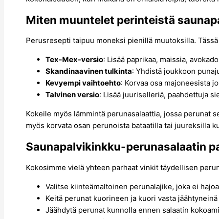
Miten muuntelet perinteistä saunap
Perusresepti taipuu moneksi pienillä muutoksilla. Tässä mu
Tex-Mex-versio
: Lisää paprikaa, maissia, avokado
Skandinaavinen tulkinta
: Yhdistä joukkoon punaju
Kevyempi vaihtoehto
: Korvaa osa majoneesista jogu
Talvinen versio
: Lisää juuriselleriä, paahdettuja 
Kokeile myös lämmintä perunasalaattia, jossa perunat s
myös korvata osan perunoista bataatilla tai juureksilla ku
Saunapalvikinkku-perunasalaatin pa
Kokosimme vielä yhteen parhaat vinkit täydellisen peru
Valitse kiinteämaltoinen perunalajike, joka ei hajo
Keitä perunat kuorineen ja kuori vasta jäähtynein
Jäähdytä perunat kunnolla ennen salaatin kokoami