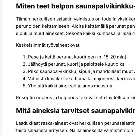
Miten teet helpon saunapalvikinkku
Tämän herkullisen salaatin valmistus on todella yksinkert
perunoiden keittämiseen. Aloita keittämällä perunat peh
sipuli ja muut ainekset. Sekoita kaikki kulhossa ja lisä
Keskeisimmät työvaiheet ovat:
Pese ja keitä perunat kuorineen (n. 15-20 min)
Jäähdytä perunat, kuori ja paloittele kuutioiksi
Pilko saunapalvikinkku, sipuli ja mahdolliset muut
Valmista kastike sekoittamalla majoneesi, kermavii
Yhdistä kaikki ainekset ja anna maustua
Reseptin nopeus ja helppous tekevät siitä täydellisen kiirei
Mitä aineksia tarvitset saunapalvik
Laadukkaat raaka-aineet ovat herkullisen perunasalaatin
tästä salaatista erityisen. Näillä aineksilla valmistat noi