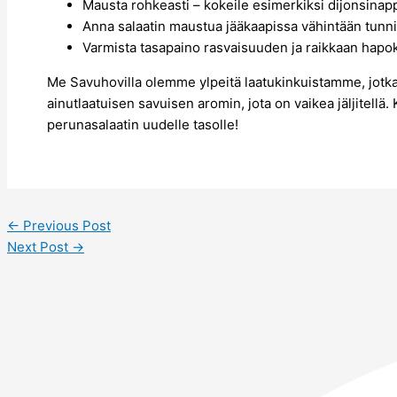
Mausta rohkeasti – kokeile esimerkiksi dijonsinappia
Anna salaatin maustua jääkaapissa vähintään tunni
Varmista tasapaino rasvaisuuden ja raikkaan hapok
Me Savuhovilla olemme ylpeitä laatukinkuistamme, jotka 
ainutlaatuisen savuisen aromin, jota on vaikea jäljitellä
perunasalaatin uudelle tasolle!
←
Previous Post
Next Post
→