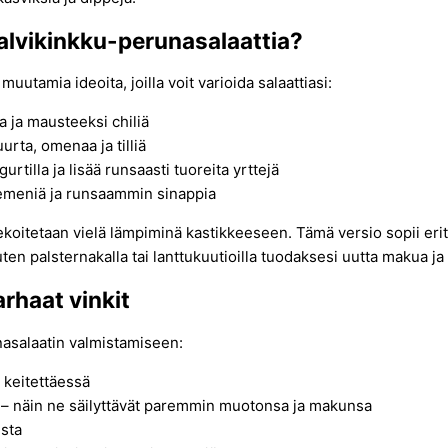
alvikinkku-perunasalaattia?
utamia ideoita, joilla voit varioida salaattiasi:
a ja mausteeksi chiliä
urta, omenaa ja tilliä
rtilla ja lisää runsaasti tuoreita yrttejä
siemeniä ja runsaammin sinappia
ekoitetaan vielä lämpiminä kastikkeeseen. Tämä versio sopii er
ten palsternakalla tai lanttukuutioilla tuodaksesi uutta makua ja
rhaat vinkit
nasalaatin valmistamiseen:
a keitettäessä
ä – näin ne säilyttävät paremmin muotonsa ja makunsa
sta