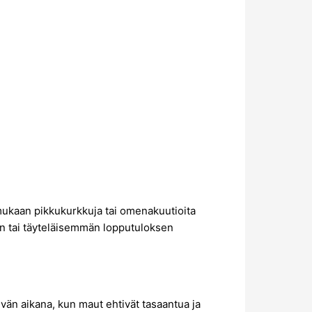
 mukaan pikkukurkkuja tai omenakuutioita
än tai täyteläisemmän lopputuloksen
vän aikana, kun maut ehtivät tasaantua ja