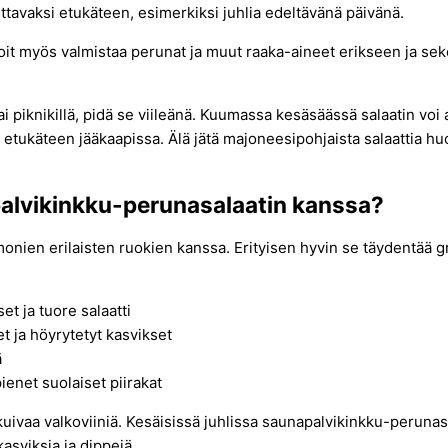
ttavaksi etukäteen, esimerkiksi juhlia edeltävänä päivänä.
oit myös valmistaa perunat ja muut raaka-aineet erikseen ja seko
i piknikillä, pidä se viileänä. Kuumassa kesäsäässä salaatin voi as
ä etukäteen jääkaapissa. Älä jätä majoneesipohjaista salaattia h
palvikinkku-perunasalaatin kanssa?
nien erilaisten ruokien kanssa. Erityisen hyvin se täydentää gri
set ja tuore salaatti
eet ja höyrytetyt kasvikset
ä
ienet suolaiset piirakat
 kuivaa valkoviiniä. Kesäisissä juhlissa saunapalvikinkku-peruna
asviksia ja dippejä.