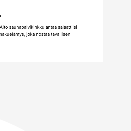
a
ito saunapalvikinkku antaa salaattiisi
– makuelämys, joka nostaa tavallisen