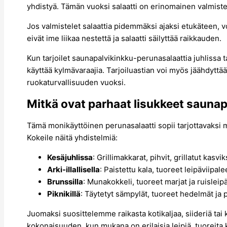
yhdistyä. Tämän vuoksi salaatti on erinomainen valmiste
Jos valmistelet salaattia pidemmäksi ajaksi etukäteen, v
eivät ime liikaa nestettä ja salaatti säilyttää raikkauden.
Kun tarjoilet saunapalvikinkku-perunasalaattia juhlissa ta
käyttää kylmävaraajia. Tarjoiluastian voi myös jäähdyttä
ruokaturvallisuuden vuoksi.
Mitkä ovat parhaat lisukkeet sauna
Tämä monikäyttöinen perunasalaatti sopii tarjottavaksi mo
Kokeile näitä yhdistelmiä:
Kesäjuhlissa
: Grillimakkarat, pihvit, grillatut kasvik
Arki-illallisella
: Paistettu kala, tuoreet leipäviipal
Brunssilla
: Munakokkeli, tuoreet marjat ja ruisleip
Piknikillä
: Täytetyt sämpylät, tuoreet hedelmät ja p
Juomaksi suosittelemme raikasta kotikaljaa, siideriä tai
kokonaisuuden, kun mukana on erilaisia leipiä, tuoreita k