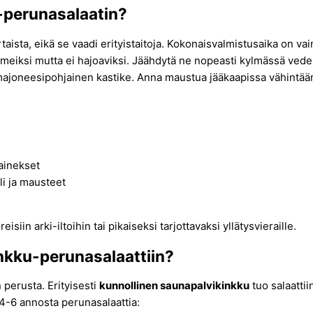
-perunasalaatin?
aista, eikä se vaadi erityistaitoja. Kokonaisvalmistusaika on vai
meiksi mutta ei hajoaviksi. Jäähdytä ne nopeasti kylmässä vedess
ä majoneesipohjainen kastike. Anna maustua jääkaapissa vähintään
 ainekset
li ja mausteet
siin arki-iltoihin tai pikaiseksi tarjottavaksi yllätysvieraille.
inkku-perunasalaattiin?
 perusta. Erityisesti
kunnollinen saunapalvikinkku
tuo salaatti
n 4-6 annosta perunasalaattia: