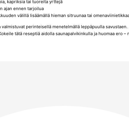
, kapriksia tai tuoreita yrttejä
n ajan ennen tarjoilua
kuuden välillä lisäämällä hieman sitruunaa tai omenaviinietikka
valmistuvat perinteisellä menetelmällä leppäpuulla savustaen. A
. Kokeile tätä reseptiä aidolla saunapalvikinkulla ja huomaa ero 