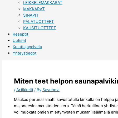
LEIKKELEMAKKARAT
MAKKARAT
SINAPIT
PALATUOTTEET
KAUSITUOTTEET
Reseptit
Uutiset
Kuluttajapalvelu
Yhteystiedot
Miten teet helpon saunapalvik
/
Artikkelit
/ By
Savuhovi
Maukas perunasalaatti savustetulla kinkulla on helppo ja 
majoneesin, mausteiden kera. Tämä herkullinen yhdistelmä
voi muokata omien mieltymysten mukaan lisäämällä erilai