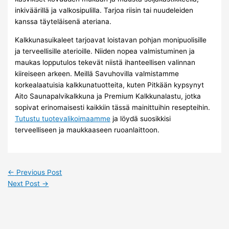
inkiväärillä ja valkosipulilla. Tarjoa riisin tai nuudeleiden
kanssa täyteläisenä ateriana.
Kalkkunasuikaleet tarjoavat loistavan pohjan monipuolisille
ja terveellisille aterioille. Niiden nopea valmistuminen ja
maukas lopputulos tekevät niistä ihanteellisen valinnan
kiireiseen arkeen. Meillä Savuhovilla valmistamme
korkealaatuisia kalkkunatuotteita, kuten Pitkään kypsynyt
Aito Saunapalvikalkkuna ja Premium Kalkkunalastu, jotka
sopivat erinomaisesti kaikkiin tässä mainittuihin resepteihin.
Tutustu tuotevalikoimaamme
ja löydä suosikkisi
terveelliseen ja maukkaaseen ruoanlaittoon.
←
Previous Post
Next Post
→