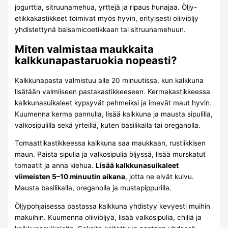
jogurttia, sitruunamehua, yrttejä ja ripaus hunajaa. Öljy-
etikkakastikkeet toimivat myös hyvin, erityisesti oliiviöljy
yhdistettynä balsamicoetikkaan tai sitruunamehuun.
Miten valmistaa maukkaita
kalkkunapastaruokia nopeasti?
Kalkkunapasta valmistuu alle 20 minuutissa, kun kalkkuna
lisätään valmiiseen pastakastikkeeseen. Kermakastikkeessa
kalkkunasuikaleet kypsyvät pehmeiksi ja imevät maut hyvin.
Kuumenna kerma pannulla, lisää kalkkuna ja mausta sipulilla,
valkosipulilla sekä yrteillä, kuten basilikalla tai oreganolla.
Tomaattikastikkeessa kalkkuna saa maukkaan, rustiikkisen
maun. Paista sipulia ja valkosipulia öljyssä, lisää murskatut
tomaatit ja anna kiehua.
Lisää kalkkunasuikaleet
viimeisten 5–10 minuutin aikana
, jotta ne eivät kuivu.
Mausta basilikalla, oreganolla ja mustapippurilla.
Öljypohjaisessa pastassa kalkkuna yhdistyy kevyesti muihin
makuihin. Kuumenna oliiviöljyä, lisää valkosipulia, chiliä ja