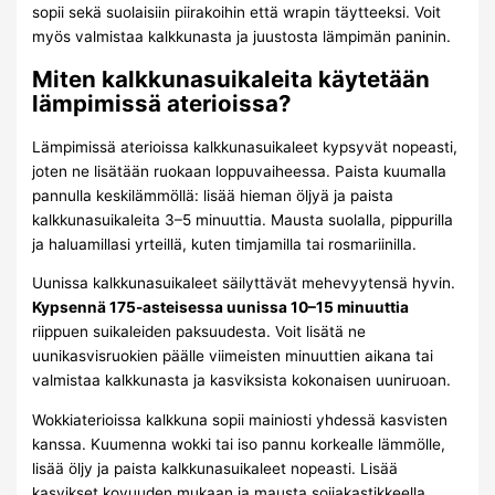
sopii sekä suolaisiin piirakoihin että wrapin täytteeksi. Voit
myös valmistaa kalkkunasta ja juustosta lämpimän paninin.
Miten kalkkunasuikaleita käytetään
lämpimissä aterioissa?
Lämpimissä aterioissa kalkkunasuikaleet kypsyvät nopeasti,
joten ne lisätään ruokaan loppuvaiheessa. Paista kuumalla
pannulla keskilämmöllä: lisää hieman öljyä ja paista
kalkkunasuikaleita 3–5 minuuttia. Mausta suolalla, pippurilla
ja haluamillasi yrteillä, kuten timjamilla tai rosmariinilla.
Uunissa kalkkunasuikaleet säilyttävät mehevyytensä hyvin.
Kypsennä 175-asteisessa uunissa 10–15 minuuttia
riippuen suikaleiden paksuudesta. Voit lisätä ne
uunikasvisruokien päälle viimeisten minuuttien aikana tai
valmistaa kalkkunasta ja kasviksista kokonaisen uuniruoan.
Wokkiaterioissa kalkkuna sopii mainiosti yhdessä kasvisten
kanssa. Kuumenna wokki tai iso pannu korkealle lämmölle,
lisää öljy ja paista kalkkunasuikaleet nopeasti. Lisää
kasvikset kovuuden mukaan ja mausta soijakastikkeella,