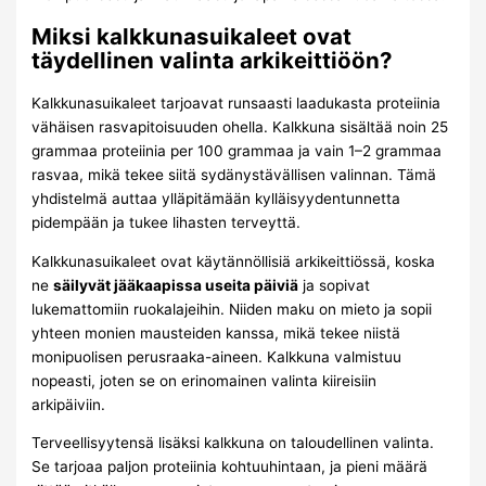
Miksi kalkkunasuikaleet ovat
täydellinen valinta arkikeittiöön?
Kalkkunasuikaleet tarjoavat runsaasti laadukasta proteiinia
vähäisen rasvapitoisuuden ohella. Kalkkuna sisältää noin 25
grammaa proteiinia per 100 grammaa ja vain 1–2 grammaa
rasvaa, mikä tekee siitä sydänystävällisen valinnan. Tämä
yhdistelmä auttaa ylläpitämään kylläisyydentunnetta
pidempään ja tukee lihasten terveyttä.
Kalkkunasuikaleet ovat käytännöllisiä arkikeittiössä, koska
ne
säilyvät jääkaapissa useita päiviä
ja sopivat
lukemattomiin ruokalajeihin. Niiden maku on mieto ja sopii
yhteen monien mausteiden kanssa, mikä tekee niistä
monipuolisen perusraaka-aineen. Kalkkuna valmistuu
nopeasti, joten se on erinomainen valinta kiireisiin
arkipäiviin.
Terveellisyytensä lisäksi kalkkuna on taloudellinen valinta.
Se tarjoaa paljon proteiinia kohtuuhintaan, ja pieni määrä