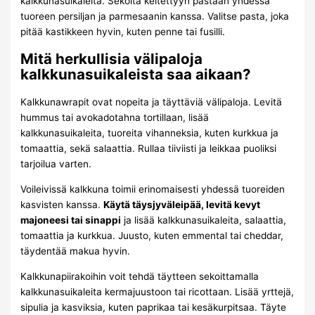
kalkkunasuikaleita. Sekoita keitettyyn pastaan yhdessä
tuoreen persiljan ja parmesaanin kanssa. Valitse pasta, joka
pitää kastikkeen hyvin, kuten penne tai fusilli.
Mitä herkullisia välipaloja
kalkkunasuikaleista saa aikaan?
Kalkkunawrapit ovat nopeita ja täyttäviä välipaloja. Levitä
hummus tai avokadotahna tortillaan, lisää
kalkkunasuikaleita, tuoreita vihanneksia, kuten kurkkua ja
tomaattia, sekä salaattia. Rullaa tiiviisti ja leikkaa puoliksi
tarjoilua varten.
Voileivissä kalkkuna toimii erinomaisesti yhdessä tuoreiden
kasvisten kanssa.
Käytä täysjyväleipää, levitä kevyt
majoneesi tai sinappi
ja lisää kalkkunasuikaleita, salaattia,
tomaattia ja kurkkua. Juusto, kuten emmental tai cheddar,
täydentää makua hyvin.
Kalkkunapiirakoihin voit tehdä täytteen sekoittamalla
kalkkunasuikaleita kermajuustoon tai ricottaan. Lisää yrttejä,
sipulia ja kasviksia, kuten paprikaa tai kesäkurpitsaa. Täyte