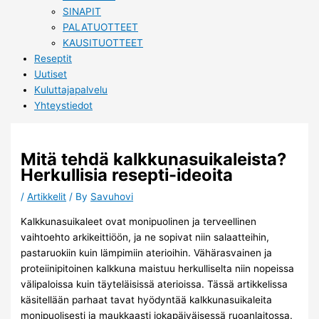
SINAPIT
PALATUOTTEET
KAUSITUOTTEET
Reseptit
Uutiset
Kuluttajapalvelu
Yhteystiedot
Mitä tehdä kalkkunasuikaleista?
Herkullisia resepti-ideoita
/
Artikkelit
/ By
Savuhovi
Kalkkunasuikaleet ovat monipuolinen ja terveellinen
vaihtoehto arkikeittiöön, ja ne sopivat niin salaatteihin,
pastaruokiin kuin lämpimiin aterioihin. Vähärasvainen ja
proteiinipitoinen kalkkuna maistuu herkulliselta niin nopeissa
välipaloissa kuin täyteläisissä aterioissa. Tässä artikkelissa
käsitellään parhaat tavat hyödyntää kalkkunasuikaleita
monipuolisesti ja maukkaasti jokapäiväisessä ruoanlaitossa.