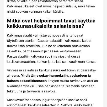
riittää pitkälle ruoan ravintoarvon parantamisessa.
Kalkkunasuikaleet ovat myös helposti sulavia, mikä tekee
niistä sopivan valinnan kaikenikäisille.
Mitkä ovat helpoimmat tavat käyttää
kalkkunasuikaleita salaateissa?
Kalkkunasalaatit valmistuvat nopeasti ja tarjoavat
täyteläisen aterian. Caesar-salaattiin kalkkunasuikaleet
tuovat lisää proteiinia, kun ne sekoitetaan rouskuvaan
salaattiin, parmesaaniin ja caesar-kastikkeeseen.
Pastasalaattiin kalkkuna sopii mainiosti yhdessä
kirsikkatomaattien, kurkun ja italialaisen kastikkeen kanssa.
Vihreässä salaatissa kalkkunasuikaleet toimivat pääraaka-
aineena.
Yhdistä ne sekavihanneksiin, avokadoon ja
balsamicokastikkeeseen
kevyen mutta ravitsevan aterian
aikaansaamiseksi. Lisää pähkinöitä tai siemeniä tuomaan
tekstuuria ja terveellisiä rasvoja.
Kastikevaihtoehdoista jogurttipohjainen kastike sopii
erinomaisesti kalkkunasalaatteihin. Sekoita kreikkalaista