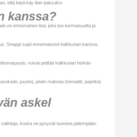
, että leipä käy liian paksuksi.
an kanssa?
ado on erinomainen lisä, joka tuo kermaisuutta ja
mus. Sinappi sopii erinomaisesti kalkkunan kanssa,
nihomejuusto, voivat peittää kalkkunan herkän
avokado, juusto), jotain makeaa (tomaatti, paprika)
vän askel
ä valintoja, koska ne pysyvät tuoreina pidempään.