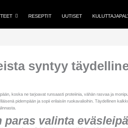
TEET
RESEPTIT
UUTISET
KULUTTAJAPAL
ista syntyy täydellin
ipään, koska ne tarjoavat runsaasti proteiinia, vähän rasvaa ja moni
lläisenä pidempään ja sopii erilaisiin ruokavalioihin. Täydellinen kalk
linnasta.
 paras valinta eväsleip