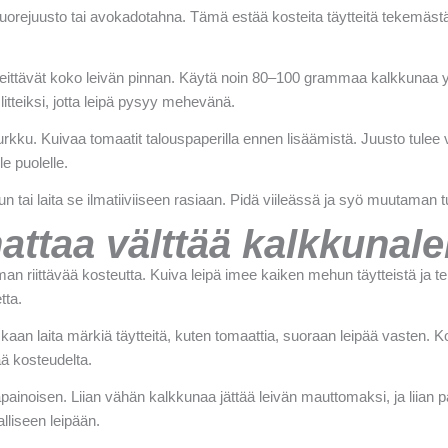
tuorejuusto tai avokadotahna. Tämä estää kosteita täytteitä tekemästä
e peittävät koko leivän pinnan. Käytä noin 80–100 grammaa kalkkunaa y
ä litteiksi, jotta leipä pysyy mehevänä.
urkku. Kuivaa tomaatit talouspaperilla ennen lisäämistä. Juusto tulee 
e puolelle.
un tai laita se ilmatiiviiseen rasiaan. Pidä viileässä ja syö muutaman t
nattaa välttää kalkkunal
man riittävää kosteutta. Kuiva leipä imee kaiken mehun täytteistä ja 
tta.
kaan laita märkiä täytteitä, kuten tomaattia, suoraan leipää vasten. K
ää kosteudelta.
asapainoisen. Liian vähän kalkkunaa jättää leivän mauttomaksi, ja liia
liseen leipään.