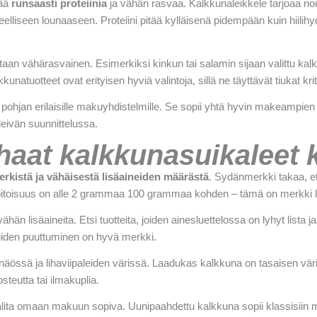
tää
runsaasti proteiinia
ja vähän rasvaa. Kalkkunaleikkele tarjoaa n
elliseen lounaaseen. Proteiini pitää kylläisenä pidempään kuin hiilihy
staan vähärasvainen. Esimerkiksi kinkun tai salamin sijaan valittu 
kunatuotteet ovat erityisen hyviä valintoja, sillä ne täyttävät tiukat k
pohjan erilaisille makuyhdistelmille. Se sopii yhtä hyvin makeampie
eivän suunnittelussa.
rhaat kalkkunasuikaleet
rkistä ja vähäisestä lisäaineiden määrästä
. Sydänmerkki takaa, ett
lapitoisuus on alle 2 grammaa 100 grammaa kohden – tämä on merkki 
lisäaineita. Etsi tuotteita, joiden ainesluettelossa on lyhyt lista ja t
iiden puuttuminen on hyvä merkki.
ssä ja lihaviipaleiden värissä. Laadukas kalkkuna on tasaisen värin
teutta tai ilmakuplia.
valita omaan makuun sopiva. Uunipaahdettu kalkkuna sopii klassisiin 