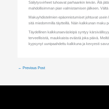
Säilytysvirheet tuhoavat parhaankin leivän. Älä jä
mahdollisimman pian valmistamisen jälkeen. Vältä
Makuyhdistelmien epäonnistumiset johtuvat usein l
sitä miedommilla täytteillä. Näin kalkkunan maku 
Täydellinen kalkkunaeväsleipä syntyy kärsivällisyyd
terveellisistä, maukkaista eväistä joka päivä. Meilt
kypsynyt uunipaahdettu kalkkuna ja kevyesti savuste
←
Previous Post