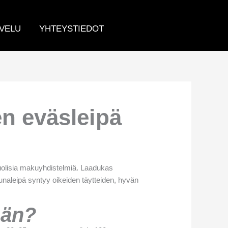
VELU
YHTEYSTIEDOT
en eväsleipä
puolisia makuyhdistelmiä. Laadukas
kunaleipä syntyy oikeiden täytteiden, hyvän
ään?