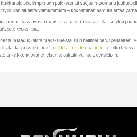
tä kalkkunaleipää lämpimään paikkaan tai suojaamattomana jääkaappiin.
 myös liian aikaista valmistamista – kokoaminen aamulla antaa parha
iian monesta vahvasta mausta samassa leivässä. Valitse yksi päämaus
pääsee oikeuksiinsa.
estä ja laadukkaista raaka-aineista. Kun hallitset perusperiaatteet, v
ä löydät laajan valikoiman
laadukkaita kalkkunatuotteita
, jotka tekevät
ttu kalkkuna ovat erityisen suosittuja valintoja eväsleipiin.