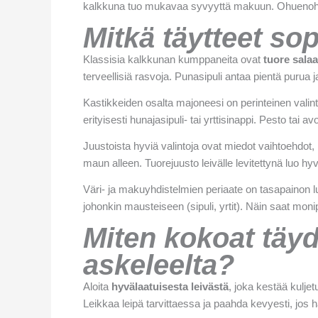
kalkkuna tuo mukavaa syvyyttä makuun. Ohuenohut kal
Mitkä täytteet so
Klassisia kalkkunan kumppaneita ovat
tuore salaa
terveellisiä rasvoja. Punasipuli antaa pientä purua
Kastikkeiden osalta majoneesi on perinteinen valin
erityisesti hunajasipuli- tai yrttisinappi. Pesto tai
Juustoista hyviä valintoja ovat miedot vaihtoehdo
maun alleen. Tuorejuusto leivälle levitettynä luo hyv
Väri- ja makuyhdistelmien periaate on tasapainon l
johonkin mausteiseen (sipuli, yrtit). Näin saat mo
Miten kokoat täyd
askeleelta?
Aloita
hyvälaatuisesta leivästä
, joka kestää kulje
Leikkaa leipä tarvittaessa ja paahda kevyesti, jos h