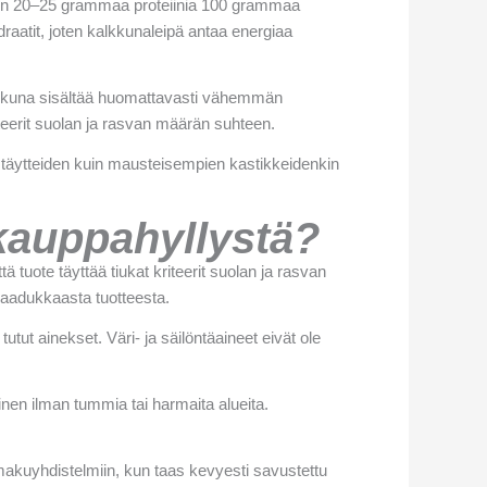
oin 20–25 grammaa proteiinia 100 grammaa
draatit, joten kalkkunaleipä antaa energiaa
kalkkuna sisältää huomattavasti vähemmän
riteerit suolan ja rasvan määrän suhteen.
n täytteiden kuin mausteisempien kastikkeidenkin
 kauppahyllystä?
ä tuote täyttää tiukat kriteerit suolan ja rasvan
laadukkaasta tuotteesta.
utut ainekset. Väri- ja säilöntäaineet eivät ole
en ilman tummia tai harmaita alueita.
makuyhdistelmiin, kun taas kevyesti savustettu