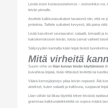
Levitä ensin kosteusestekerros – esimerkiksi voi, 
leivän pinnalle.
Asettele kalkkunasuikaleet tasaisesti niin, että n
proteiinia. Taittele suikaleet kevyesti, älä paina niit
Lisää kasvikset seuraavaksi: salaatti, tomaatti ja k
kaksikerroksisen leivän, toista samat vaiheet toisell
Säilyvyyden kannalta kääri leipä tiiviisti tuorekelmu
Mitä virheitä kan
Suurin virhe on
liian kuivan leivän käyttäminen
il
kuivahkoa leipää, lisää riittävästi levitettä tai kastike
Väärä kerrosjärjestys pilaa leivän nopeasti. Älä kos
ainekset, kuten salaatti ja kalkkuna, suojaavat leip
Liian vähän tai liikaa täytettä tekee leivästä epät
grammaa kalkkunaleikkelettä on sopiva määrä taval