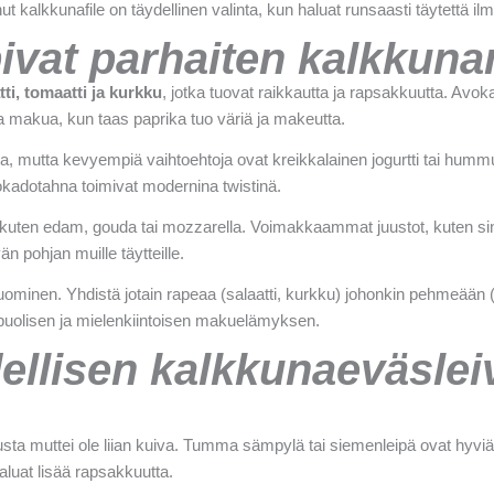
kkunafile on täydellinen valinta, kun haluat runsaasti täytettä ilman
pivat parhaiten kalkkun
tti, tomaatti ja kurkku
, jotka tuovat raikkautta ja rapsakkuutta. Avok
 ja makua, kun taas paprika tuo väriä ja makeutta.
ta, mutta kevyempiä vaihtoehtoja ovat kreikkalainen jogurtti tai hum
 avokadotahna toimivat modernina twistinä.
t, kuten edam, gouda tai mozzarella. Voimakkaammat juustot, kuten si
än pohjan muille täytteille.
uominen. Yhdistä jotain rapeaa (salaatti, kurkku) johonkin pehmeään (
nipuolisen ja mielenkiintoisen makuelämyksen.
ellisen kalkkunaeväslei
tusta muttei ole liian kuiva. Tumma sämpylä tai siemenleipä ovat hyvi
aluat lisää rapsakkuutta.