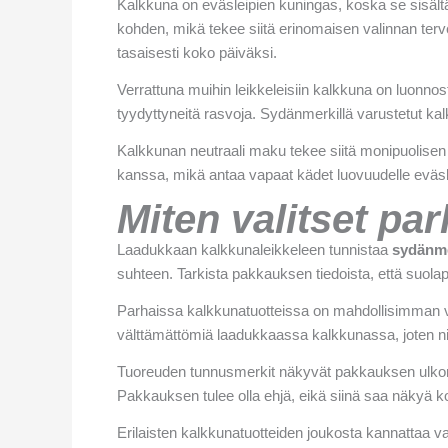
Kalkkuna on eväsleipien kuningas, koska se sisäl
kohden, mikä tekee siitä erinomaisen valinnan terve
tasaisesti koko päiväksi.
Verrattuna muihin leikkeleisiin kalkkuna on luonno
tyydyttyneitä rasvoja. Sydänmerkillä varustetut kalk
Kalkkunan neutraali maku tekee siitä monipuolisen 
kanssa, mikä antaa vapaat kädet luovuudelle eväsl
Miten valitset pa
Laadukkaan kalkkunaleikkeleen tunnistaa
sydänme
suhteen. Tarkista pakkauksen tiedoista, että suo
Parhaissa kalkkunatuotteissa on mahdollisimman vähän 
välttämättömiä laadukkaassa kalkkunassa, joten n
Tuoreuden tunnusmerkit näkyvät pakkauksen ulkonäö
Pakkauksen tulee olla ehjä, eikä siinä saa näkyä kos
Erilaisten kalkkunatuotteiden joukosta kannattaa 