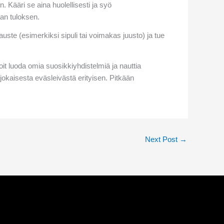
 Kääri se aina huolellisesti ja syö
an tuloksen.
te (esimerkiksi sipuli tai voimakas juusto) ja tue
oit luoda omia suosikkiyhdistelmiä ja nauttia
 jokaisesta eväsleivästä erityisen. Pitkään
Next Post
→