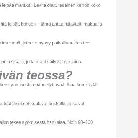
 leipää märäksi. Levitä ohut, tasainen kerros koko
htä leipää kohden – tämä antaa riittävästi makua ja
viimeisenä, jotta se pysyy paikallaan. Jos teet
unnin sisällä, jotta maut säilyvät parhaina.
eivän teossa?
tekee syömisestä epämiellyttävää. Aina kun käytät
osteat ainekset kuuluvat keskelle, ja kuivat
n paljon tekee syömisestä hankalaa. Noin 80–100