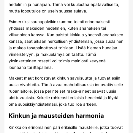
hedelmiin ja hunajaan. Tämä voi kuulostaa epätavalliselta,
mutta lopputulos on usein suussa sulava.
Esimerkiksi saunapalvikinkkumme toimii erinomaisesti
yhdessä makeiden hedelmien, kuten ananaksen tai
viikunoiden kanssa. Kun paistat kinkkua yhdessä ananaksen
kanssa, saat aikaan herkullisen yhdistelmän, jossa suolainen
ja makea tasapainottavat toisiaan. Lisää hieman hunajaa
viimeistelyyn, ja makuelämys on taattu. Tämä
yksinkertainen resepti voi toimia mainiosti kevyenä
lounaana tai iltapalana.
Makeat maut korostavat kinkun savuisuutta ja tuovat esiin
uusia vivahteita. Tämä avaa mahdollisuuksia innovatiiviselle
ruoanlaitolle, jossa perinteiset raaka-aineet saavat uusia
ulottuvuuksia. Kokeile rohkeasti erilaisia hedelmiä ja löydä
oma suosikkiyhdistelmäsi, joka tuo iloa arkeen.
Kinkun ja mausteiden harmonia
Kinkku on erinomainen pari erilaisille mausteille, jotka tuovat