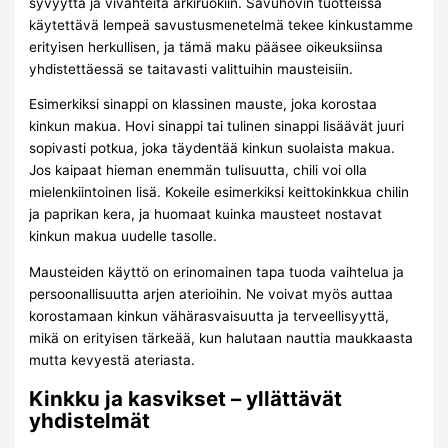
syvyyttä ja vivahteita arkiruokiin. Savuhovin tuotteissa
käytettävä lempeä savustusmenetelmä tekee kinkustamme
erityisen herkullisen, ja tämä maku pääsee oikeuksiinsa
yhdistettäessä se taitavasti valittuihin mausteisiin.
Esimerkiksi sinappi on klassinen mauste, joka korostaa
kinkun makua. Hovi sinappi tai tulinen sinappi lisäävät juuri
sopivasti potkua, joka täydentää kinkun suolaista makua.
Jos kaipaat hieman enemmän tulisuutta, chili voi olla
mielenkiintoinen lisä. Kokeile esimerkiksi keittokinkkua chilin
ja paprikan kera, ja huomaat kuinka mausteet nostavat
kinkun makua uudelle tasolle.
Mausteiden käyttö on erinomainen tapa tuoda vaihtelua ja
persoonallisuutta arjen aterioihin. Ne voivat myös auttaa
korostamaan kinkun vähärasvaisuutta ja terveellisyyttä,
mikä on erityisen tärkeää, kun halutaan nauttia maukkaasta
mutta kevyestä ateriasta.
Kinkku ja kasvikset – yllättävät
yhdistelmät