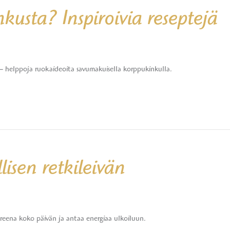
usta? Inspiroivia reseptejä
– helppoja ruokaideoita savumakuisella korppukinkulla.
isen retkileivän
oreena koko päivän ja antaa energiaa ulkoiluun.