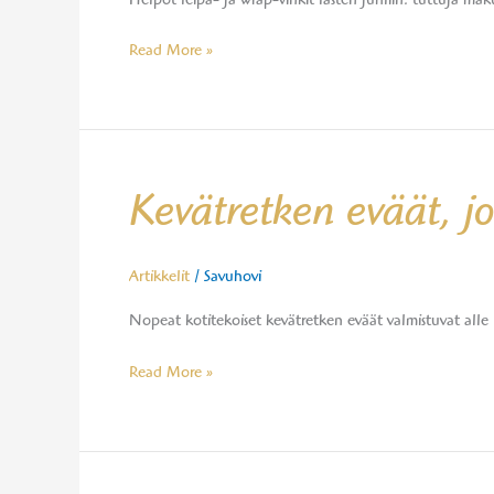
Helpot leipä- ja wrap-vinkit lasten juhliin: tuttuja maku
ja
wrap-
Read More »
vinkit
Kevätretken
Kevätretken eväät, j
eväät,
jotka
valmistuvat
Artikkelit
/
Savuhovi
nopeasti
Nopeat kotitekoiset kevätretken eväät valmistuvat alle 
kotona
Read More »