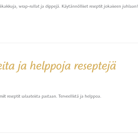
päkakkuja, wrap-rullat ja dippejä. Käytännölliset reseptit jokaiseen juhlaan!
ta ja helppoja reseptejä
it reseptit salaateista pastaan. Terveellistä ja helppoa.