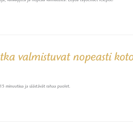
ja, värikkyyttä ja nopeaa valmistusta. Löydä täydelliset reseptit!
otka valmistuvat nopeasti kot
15 minuutissa ja säästävät rahaa puolet.