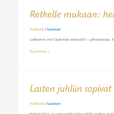
Retkelle
Retkelle mukaan: hel
mukaan:
helpot
ja
Artikkelit
/
Savuhovi
maukkaat
Leikkeleet ovat täydellisiä retkieväitä – pitkäkestoisia
eväät
leikkeleillä
Read More »
Lasten
Lasten juhliin sopivat
juhliin
sopivat
helpot
Artikkelit
/
Savuhovi
leipä-