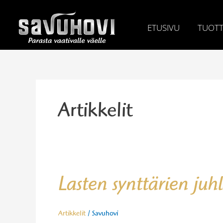
Skip
to
ETUSIVU
TUOTT
content
Artikkelit
Lasten
Lasten synttärien juh
synttärien
juhlapöytä
–
Artikkelit
/
Savuhovi
ideat