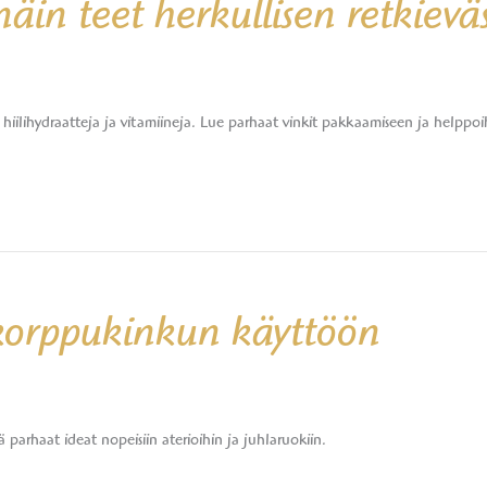
äin teet herkullisen retkievä
hiilihydraatteja ja vitamiineja. Lue parhaat vinkit pakkaamiseen ja helppoih
 korppukinkun käyttöön
arhaat ideat nopeisiin aterioihin ja juhlaruokiin.