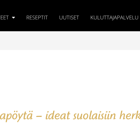
EET
RESEPTIT
UUTISET
KULUTTAJAPALVELU
lapöytä – ideat suolaisiin her