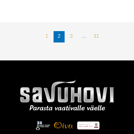
1
2
3
…
31