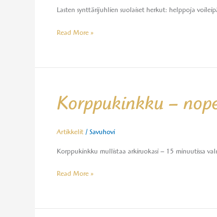
Lasten synttärijuhlien suolaiset herkut: helppoja voilei
suolaisiin
herkkuihin
Read More »
Korppukinkku
Korppukinkku – nopei
–
nopeita
ja
Artikkelit
/
Savuhovi
helppoja
Korppukinkku mullistaa arkiruokasi – 15 minuutissa valmi
reseptejä
Read More »