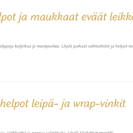
pot ja maukkaat eväät leikke
, helppoja kuljettaa ja monipuolisia. Löydä parhaat vaihtoehdot ja helpot res
 helpot leipä- ja wrap-vinkit