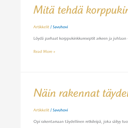
Mitä
Mitä tehdä korppukink
tehdä
korppukinkusta?
Inspiroivia
Artikkelit
/
Savuhovi
reseptejä
Löydä parhaat korppukinkkureseptit arkeen ja juhlaan 
Read More »
Näin
Näin rakennat täydell
rakennat
täydellisen
retkileivän
Artikkelit
/
Savuhovi
Opi rakentamaan täydellinen retkileipä, joka säilyy tu