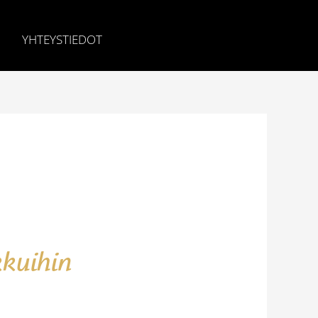
YHTEYSTIEDOT
kkuihin