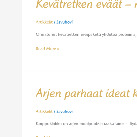
Kevätretken eväät – n
eväät
–
näin
Artikkelit
/
Savuhovi
teet
Onnistunut kevätretken eväspaketti yhdistää proteiinia, 
herkullisen
retkieväspaketin
Read More »
Arjen
Arjen parhaat ideat
parhaat
ideat
korppukinkun
Artikkelit
/
Savuhovi
käyttöön
Korppukinkku on arjen monipuolisin raaka-aine – löydä p