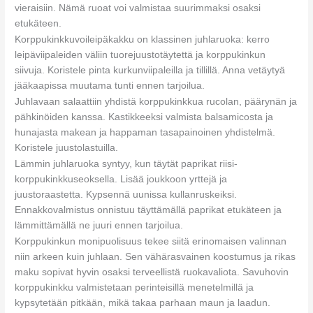
vieraisiin. Nämä ruoat voi valmistaa suurimmaksi osaksi
etukäteen.
Korppukinkkuvoileipäkakku on klassinen juhlaruoka: kerro
leipäviipaleiden väliin tuorejuustotäytettä ja korppukinkun
siivuja. Koristele pinta kurkunviipaleilla ja tillillä. Anna vetäytyä
jääkaapissa muutama tunti ennen tarjoilua.
Juhlavaan salaattiin yhdistä korppukinkkua rucolan, päärynän ja
pähkinöiden kanssa. Kastikkeeksi valmista balsamicosta ja
hunajasta makean ja happaman tasapainoinen yhdistelmä.
Koristele juustolastuilla.
Lämmin juhlaruoka syntyy, kun täytät paprikat riisi-
korppukinkkuseoksella. Lisää joukkoon yrttejä ja
juustoraastetta. Kypsennä uunissa kullanruskeiksi.
Ennakkovalmistus onnistuu täyttämällä paprikat etukäteen ja
lämmittämällä ne juuri ennen tarjoilua.
Korppukinkun monipuolisuus tekee siitä erinomaisen valinnan
niin arkeen kuin juhlaan. Sen vähärasvainen koostumus ja rikas
maku sopivat hyvin osaksi terveellistä ruokavaliota. Savuhovin
korppukinkku valmistetaan perinteisillä menetelmillä ja
kypsytetään pitkään, mikä takaa parhaan maun ja laadun.