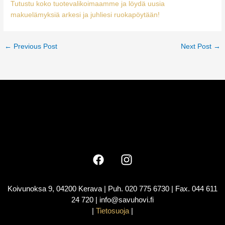
Tutustu koko tuotevalikoimaamme ja löydä uusia
makuelämyksiä arkesi ja juhliesi ruokapöytään!
←
Previous Post
Next Post
→
Koivunoksa 9, 04200 Kerava | Puh. 020 775 6730 | Fax. 044 611
24 720 | info@savuhovi.fi
|
Tietosuoja
|