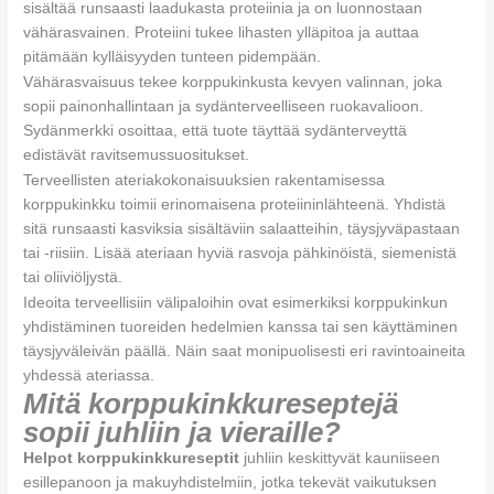
sisältää runsaasti laadukasta proteiinia ja on luonnostaan
vähärasvainen. Proteiini tukee lihasten ylläpitoa ja auttaa
pitämään kylläisyyden tunteen pidempään.
Vähärasvaisuus tekee korppukinkusta kevyen valinnan, joka
sopii painonhallintaan ja sydänterveelliseen ruokavalioon.
Sydänmerkki osoittaa, että tuote täyttää sydänterveyttä
edistävät ravitsemussuositukset.
Terveellisten ateriakokonaisuuksien rakentamisessa
korppukinkku toimii erinomaisena proteiininlähteenä. Yhdistä
sitä runsaasti kasviksia sisältäviin salaatteihin, täysjyväpastaan
tai -riisiin. Lisää ateriaan hyviä rasvoja pähkinöistä, siemenistä
tai oliiviöljystä.
Ideoita terveellisiin välipaloihin ovat esimerkiksi korppukinkun
yhdistäminen tuoreiden hedelmien kanssa tai sen käyttäminen
täysjyväleivän päällä. Näin saat monipuolisesti eri ravintoaineita
yhdessä ateriassa.
Mitä korppukinkkureseptejä
sopii juhliin ja vieraille?
Helpot korppukinkkureseptit
juhliin keskittyvät kauniiseen
esillepanoon ja makuyhdistelmiin, jotka tekevät vaikutuksen