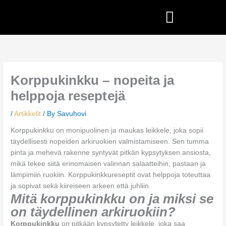
Skip
to
content
Korppukinkku – nopeita ja
helppoja reseptejä
/
Artikkelit
/ By
Savuhovi
Korppukinkku on monipuolinen ja maukas leikkele, joka sopii
täydellisesti nopeiden arkiruokien valmistamiseen. Sen tumma
pinta ja mehevä rakenne syntyvät pitkän kypsytyksen ansiosta,
mikä tekee siitä erinomaisen valinnan salaatteihin, pastaan ja
lämpimiin ruokiin. Korppukinkkureseptit ovat helppoja toteuttaa
ja sopivat sekä kiireiseen arkeen että juhliin.
Mitä korppukinkku on ja miksi se
on täydellinen arkiruokiin?
Korppukinkku
on pitkään kypsytetty leikkele, joka saa