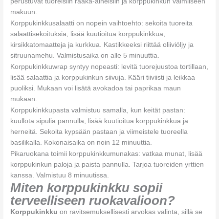
perustuvat tuoreisiin raaka-aineisiin ja korppukinkun valmiiseen
makuun.
Korppukinkkusalaatti on nopein vaihtoehto: sekoita tuoreita
salaattisekoituksia, lisää kuutioitua korppukinkkua,
kirsikkatomaatteja ja kurkkua. Kastikkeeksi riittää oliiviöljy ja
sitruunamehu. Valmistusaika on alle 5 minuuttia.
Korppukinkkuwrap syntyy nopeasti: levitä tuorejuustoa tortillaan,
lisää salaattia ja korppukinkun siivuja. Kääri tiiviisti ja leikkaa
puoliksi. Mukaan voi lisätä avokadoa tai paprikaa maun
mukaan.
Korppukinkkupasta valmistuu samalla, kun keität pastan:
kuullota sipulia pannulla, lisää kuutioitua korppukinkkua ja
herneitä. Sekoita kypsään pastaan ja viimeistele tuoreella
basilikalla. Kokonaisaika on noin 12 minuuttia.
Pikaruokana toimii korppukinkkumunakas: vatkaa munat, lisää
korppukinkun paloja ja paista pannulla. Tarjoa tuoreiden yrttien
kanssa. Valmistuu 8 minuutissa.
Miten korppukinkku sopii
terveelliseen ruokavalioon?
Korppukinkku
on ravitsemuksellisesti arvokas valinta, sillä se