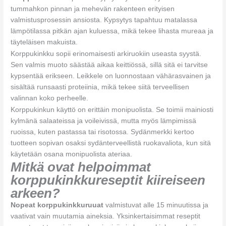
tummahkon pinnan ja mehevän rakenteen erityisen
valmistusprosessin ansiosta. Kypsytys tapahtuu matalassa
lämpötilassa pitkän ajan kuluessa, mikä tekee lihasta mureaa ja
täyteläisen makuista.
Korppukinkku sopii erinomaisesti arkiruokiin useasta syystä.
Sen valmis muoto säästää aikaa keittiössä, sillä sitä ei tarvitse
kypsentää erikseen. Leikkele on luonnostaan vähärasvainen ja
sisältää runsaasti proteiinia, mikä tekee siitä terveellisen
valinnan koko perheelle.
Korppukinkun käyttö on erittäin monipuolista. Se toimii mainiosti
kylmänä salaateissa ja voileivissä, mutta myös lämpimissä
ruoissa, kuten pastassa tai risotossa. Sydänmerkki kertoo
tuotteen sopivan osaksi sydänterveellistä ruokavaliota, kun sitä
käytetään osana monipuolista ateriaa.
Mitkä ovat helpoimmat
korppukinkkureseptit kiireiseen
arkeen?
Nopeat korppukinkkuruuat
valmistuvat alle 15 minuutissa ja
vaativat vain muutamia aineksia. Yksinkertaisimmat reseptit