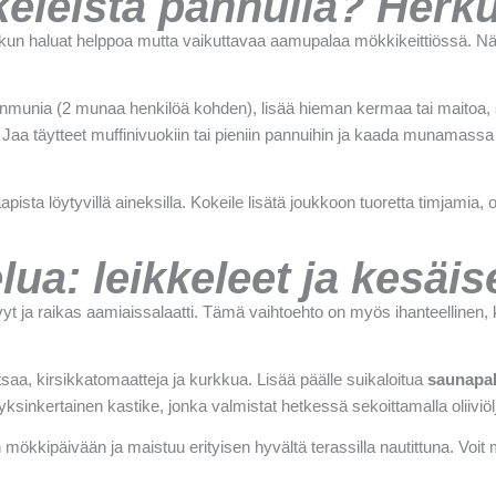
keleistä pannulla? Herkull
kaisu, kun haluat helppoa mutta vaikuttavaa aamupalaa mökkikeittiössä
munia (2 munaa henkilöä kohden), lisää hieman kermaa tai maitoa, suo
 Jaa täytteet muffinivuokiin tai pieniin pannuihin ja kaada munamassa
pista löytyvillä aineksilla. Kokeile lisätä joukkoon tuoretta timjamia, 
lua: leikkeleet ja kesäise
ja raikas aamiaissalaatti. Tämä vaihtoehto on myös ihanteellinen, k
itsaa, kirsikkatomaatteja ja kurkkua. Lisää päälle suikaloitua
saunapal
yksinkertainen kastike, jonka valmistat hetkessä sekoittamalla oliivi
ökkipäivään ja maistuu erityisen hyvältä terassilla nautittuna. Voit 