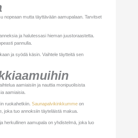
a
isu nopeaan mutta täyttävään aamupalaan. Tarvitset
ihanneksia ja halutessasi hieman juustoraastetta.
opeasti pannulla.
aan ja syödä käsin. Vaihtele täytteitä sen
kkiaamuihin
htelua aamiaisiin ja nauttia monipuolisista
ia aamiaisia.
in ruokahetkiin.
Saunapalvikinkkumme
on
e, joka tuo annoksiin täyteläistä makua.
ja herkullinen aamupala on yhdistelmä, joka luo