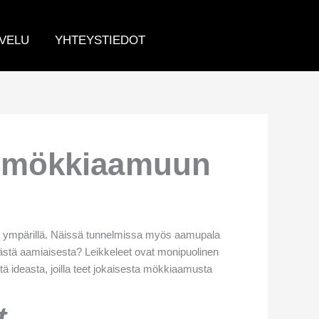
VELU
YHTEYSTIEDOT
aa mökkiaamuun
erää ympärillä. Näissä tunnelmissa myös aamupala
mästä aamiaisesta? Leikkeleet ovat monipuolinen
stä ideasta, joilla teet jokaisesta mökkiaamusta
t