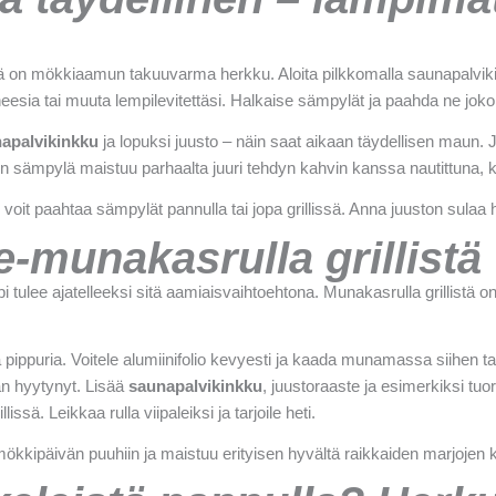
 on mökkiaamun takuuvarma herkku. Aloita pilkkomalla saunapalvikink
esia tai muuta lempilevitettäsi. Halkaise sämpylät ja paahda ne joko 
apalvikinkku
ja lopuksi juusto – näin saat aikaan täydellisen maun.
min sämpylä maistuu parhaalta juuri tehdyn kahvin kanssa nautittuna, 
, voit paahtaa sämpylät pannulla tai jopa grillissä. Anna juuston sul
e-munakasrulla grillistä
ulee ajatelleeksi sitä aamiaisvaihtoehtona. Munakasrulla grillistä on 
ppuria. Voitele alumiinifolio kevyesti ja kaada munamassa siihen tasais
n hyytynyt. Lisää
saunapalvikinkku
, juustoraaste ja esimerkiksi tu
issä. Leikkaa rulla viipaleiksi ja tarjoile heti.
kkipäivän puuhiin ja maistuu erityisen hyvältä raikkaiden marjojen k