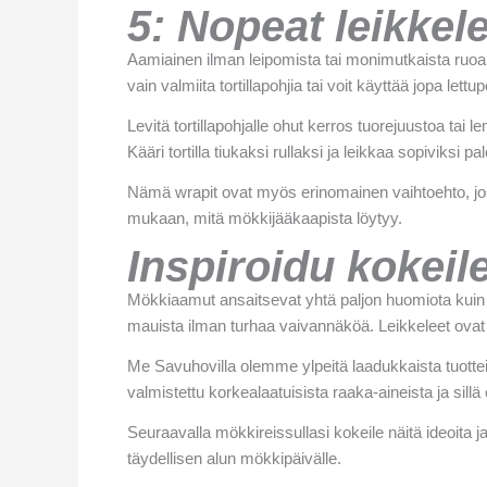
5: Nopeat leikkel
Aamiainen ilman leipomista tai monimutkaista ruoa
vain valmiita tortillapohjia tai voit käyttää jopa lettup
Levitä tortillapohjalle ohut kerros tuorejuustoa tai le
Kääri tortilla tiukaksi rullaksi ja leikkaa sopiviksi
Nämä wrapit ovat myös erinomainen vaihtoehto, jos 
mukaan, mitä mökkijääkaapista löytyy.
Inspiroidu kokei
Mökkiaamut ansaitsevat yhtä paljon huomiota kuin m
mauista ilman turhaa vaivannäköä. Leikkeleet ovat m
Me Savuhovilla olemme ylpeitä laadukkaista tuotteis
valmistettu korkealaatuisista raaka-aineista ja sil
Seuraavalla mökkireissullasi kokeile näitä ideoita
täydellisen alun mökkipäivälle.