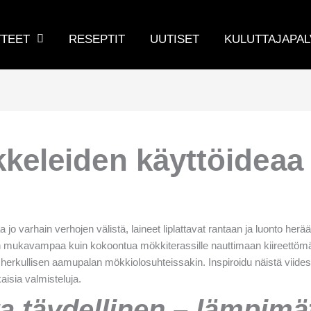
TEET
RESEPTIT
UUTISET
KULUTTAJAPAL
eikkeleiden käyttöide
a jo varhain verhojen välistä, laineet liplattavat rantaan ja luonto h
kaan mukavampaa kuin kokoontua mökkiterassille nauttimaan kiireettö
ua herkullisen aamupalan mökkiolosuhteissakin. Inspiroidu näistä viide
isia valmisteluja.
a täydellinen – lämpimä