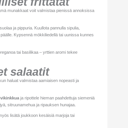
iset frittatat
. Nämä munakkaat voit valmistaa pienissä annoksissa
laa ja pippuria. Kuullota pannulla sipulia,
 päälle. Kypsennä mökkiliedellä tai uunissa kunnes
oreganoa tai basilikaa – yrttien aromi tekee
t salaatit
un haluat valmistaa aamiaisen nopeasti ja
vikinkkua
ja ripottele hieman paahdettuja siemeniä
öljyä, sitruunamehua ja ripauksen hunajaa.
myös lisätä joukkoon kesäisiä marjoja tai