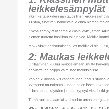
leikkelesämpylät
Yksinkertaisuudessaan täydellinen leikkelesämpylä
juustoa, tuoreita vihanneksia ja ehkä hieman majone
Kokoa sämpylät lisäämällä ensin levite, sitten
saun
hieman tuoretta basilikaa tai rucolaa. Mökillä läm
Mökkivinkit onnistumiseen: jos mökillä ei ole uunia
2: Maukas leikkel
Grillaaminen kuuluu mökkielämään, mutta harvempi t
on yllättävän helppo valmistaa mökkioloissa.
Vatkaa kulhossa 6-8 kananmunaa, ripaus suolaa ja pi
kypsennä munakasta kunnes se on lähes kokonaa
foliota apuna käyttäen ja anna kypsyä vielä hetki grill
Tämä ruokaisa aamiaisvaihtoehto antaa energiaa mö