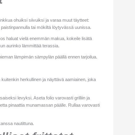
kua ohuiksi siivuiksi ja varaa muut täytteet:
paistinpannulla tai mökiltä löytyvässä uunissa.
 Jos haluat vielä enemmän makua, kokeile lisätä
kun aurinko lämmittää terassia.
aa hieman lämpimän sämpylän päällä ennen tarjoilua.
kuitenkin herkullinen ja näyttävä aamiainen, joka
eksi levyksi. Aseta folio varovasti grilliin ja
oretta pinaattia munamassan päälle. Rullaa varovasti
anssa nautittuna.