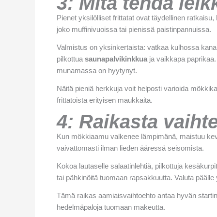
3: Mitä tehdä leik
Pienet yksilölliset frittatat ovat täydellinen rat
joko muffinivuoissa tai pienissä paistinpannuissa.
Valmistus on yksinkertaista: vatkaa kulhossa kanan
pilkottua
saunapalvikinkkua
ja vaikkapa paprikaa.
munamassa on hyytynyt.
Näitä pieniä herkkuja voit helposti varioida mökkikaa
frittatoista erityisen maukkaita.
4: Raikasta vaihte
Kun mökkiaamu valkenee lämpimänä, maistuu kevyt 
vaivattomasti ilman lieden ääressä seisomista.
Kokoa lautaselle salaatinlehtiä, pilkottuja kesäkurp
tai pähkinöitä tuomaan rapsakkuutta. Valuta päälle 
Tämä raikas aamiaisvaihtoehto antaa hyvän startin m
hedelmäpaloja tuomaan makeutta.