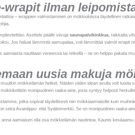
e-wrapit ilman leipomist
nlaittoa – wrappien valmistaminen on mökkioloissa täydellinen ratka
ohjia.
mpilevitettäsi. Asettele päälle siivuja
saunapalvikinkkua
, raikkaita v
 paloiksi. Jos haluat lämmintä aamupalaa, voit lämmittää valmiit wrapit n
aamiaista nautitaan veneessä tai retkellä – ne on helppo pakata muk
lemaan uusia makuja mö
uutkin mökkielämän hetket. Näiden viiden idean avulla voit tuoda vai
ökkikeittiön monipuolinen raaka-aine, josta syntyy helposti herkullis
tamme, jotka sopivat täydellisesti niin mökkiaamiaisille kuin muihink
lä on sekä Avainlippu- että Sydänmerkki. Se on monipuolinen raaka-ain
 ja anna aamiaisen olla osa mökkielämän nautintoa. Kaunis kesäaamu 