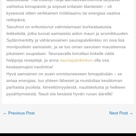
vaihtelua lomapäiviin ja sopivat erilaisiin tilanteisiin – oli
kyseessä sitten verkkainen mökkiaamu tai energiaa vaativa
retkipäivä.
Savuhovi on erikoistunut valmistamaan korkealaatuisia
leikkeleitä, jotka tuovat aamiaisiisi aidon maun ja aromikkuuden.
Sydänmerkitty ja vähärasvainen saunapalvikinkku on oiva lisä
monipuolisiin aamiaisiin, ja se tuo oman savuisen mausteensa
jokaiseen suupalaan. Seuraavalla lomallasi kokeile näitä
helppoja reseptejä, ja anna
saunapalvikinkun
olla osa
kesäaamujesi nautintoa!
Hyvä aamiainen on avain onnistuneeseen lomapäivään – se
antaa energiaa, tuo yhteen läheiset ja muistuttaa kesäloman
parhaista puolista: kiireettömyydestä, nautiskelusta ja hetkeen
pysähtymisestä. Nauti siis kesästä hyvän ruoan äärellä!
←
Previous Post
Next Post
→