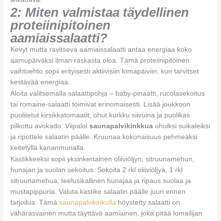
2: Miten valmistaa täydellinen
proteiinipitoinen
aamiaissalaatti?
Kevyt mutta ravitseva aamiaissalaatti antaa energiaa koko
aamupäiväksi ilman raskasta oloa. Tämä proteiinipitoinen
vaihtoehto sopii erityisesti aktiivisiin lomapäiviin, kun tarvitset
kestävää energiaa.
Aloita valitsemalla salaattipohja – baby-pinaatti, rucolasekoitus
tai romaine-salaatti toimivat erinomaisesti. Lisää joukkoon
puolitetut kirsikkatomaatit, ohut kurkku siivuina ja puolikas
pilkottu avokado. Viipaloi
saunapalvikinkkua
ohuiksi suikaleiksi
ja ripottele salaatin päälle. Kruunaa kokonaisuus pehmeäksi
keitetyllä kananmunalla.
Kastikkeeksi sopii yksinkertainen oliiviöljyn, sitruunamehun,
hunajan ja suolan sekoitus. Sekoita 2 rkl oliiviöljyä, 1 rkl
sitruunamehua, teelusikallinen hunajaa ja ripaus suolaa ja
mustapippuria. Valuta kastike salaatin päälle juuri ennen
tarjoilua. Tämä
saunapalvikinkulla
höystetty salaatti on
vähärasvainen mutta täyttävä aamiainen, joka pitää lomailijan