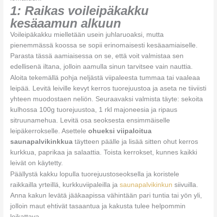
1: Raikas voileipäkakku
kesäaamun alkuun
Voileipäkakku mielletään usein juhlaruoaksi, mutta
pienemmässä koossa se sopii erinomaisesti kesäaamiaiselle.
Parasta tässä aamiaisessa on se, että voit valmistaa sen
edellisenä iltana, jolloin aamulla sinun tarvitsee vain nauttia.
Aloita tekemällä pohja neljästä viipaleesta tummaa tai vaaleaa
leipää. Levitä leiville kevyt kerros tuorejuustoa ja aseta ne tiiviisti
yhteen muodostaen neliön. Seuraavaksi valmista täyte: sekoita
kulhossa 100g tuorejuustoa, 1 rkl majoneesia ja ripaus
sitruunamehua. Levitä osa seoksesta ensimmäiselle
leipäkerrokselle. Asettele
ohueksi viipaloitua
saunapalvikinkkua
täytteen päälle ja lisää sitten ohut kerros
kurkkua, paprikaa ja salaattia. Toista kerrokset, kunnes kaikki
leivät on käytetty.
Päällystä kakku lopulla tuorejuustoseoksella ja koristele
raikkailla yrteillä, kurkkuviipaleilla ja
saunapalvikinkun
siivuilla.
Anna kakun levätä jääkaapissa vähintään pari tuntia tai yön yli,
jolloin maut ehtivät tasaantua ja kakusta tulee helpommin
leikattava.