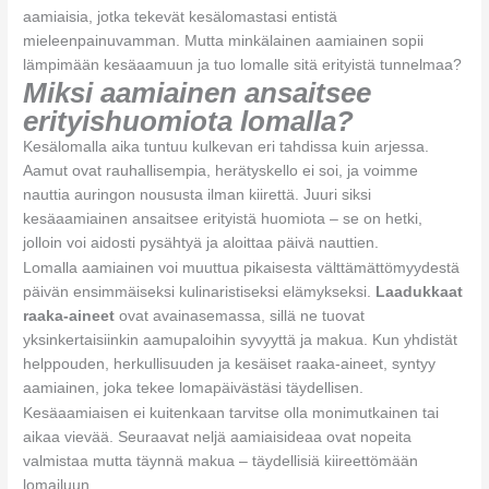
aamiaisia, jotka tekevät kesälomastasi entistä
mieleenpainuvamman. Mutta minkälainen aamiainen sopii
lämpimään kesäaamuun ja tuo lomalle sitä erityistä tunnelmaa?
Miksi aamiainen ansaitsee
erityishuomiota lomalla?
Kesälomalla aika tuntuu kulkevan eri tahdissa kuin arjessa.
Aamut ovat rauhallisempia, herätyskello ei soi, ja voimme
nauttia auringon noususta ilman kiirettä. Juuri siksi
kesäaamiainen ansaitsee erityistä huomiota – se on hetki,
jolloin voi aidosti pysähtyä ja aloittaa päivä nauttien.
Lomalla aamiainen voi muuttua pikaisesta välttämättömyydestä
päivän ensimmäiseksi kulinaristiseksi elämykseksi.
Laadukkaat
raaka-aineet
ovat avainasemassa, sillä ne tuovat
yksinkertaisiinkin aamupaloihin syvyyttä ja makua. Kun yhdistät
helppouden, herkullisuuden ja kesäiset raaka-aineet, syntyy
aamiainen, joka tekee lomapäivästäsi täydellisen.
Kesäaamiaisen ei kuitenkaan tarvitse olla monimutkainen tai
aikaa vievää. Seuraavat neljä aamiaisideaa ovat nopeita
valmistaa mutta täynnä makua – täydellisiä kiireettömään
lomailuun.