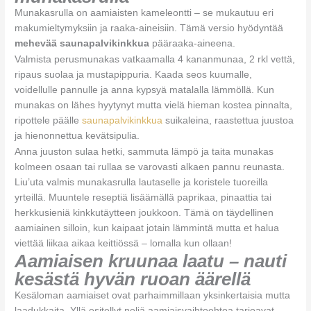
Munakasrulla on aamiaisten kameleontti – se mukautuu eri
makumieltymyksiin ja raaka-aineisiin. Tämä versio hyödyntää
mehevää saunapalvikinkkua
pääraaka-aineena.
Valmista perusmunakas vatkaamalla 4 kananmunaa, 2 rkl vettä,
ripaus suolaa ja mustapippuria. Kaada seos kuumalle,
voidellulle pannulle ja anna kypsyä matalalla lämmöllä. Kun
munakas on lähes hyytynyt mutta vielä hieman kostea pinnalta,
ripottele päälle
saunapalvikinkkua
suikaleina, raastettua juustoa
ja hienonnettua kevätsipulia.
Anna juuston sulaa hetki, sammuta lämpö ja taita munakas
kolmeen osaan tai rullaa se varovasti alkaen pannu reunasta.
Liu’uta valmis munakasrulla lautaselle ja koristele tuoreilla
yrteillä. Muuntele reseptiä lisäämällä paprikaa, pinaattia tai
herkkusieniä kinkkutäytteen joukkoon. Tämä on täydellinen
aamiainen silloin, kun kaipaat jotain lämmintä mutta et halua
viettää liikaa aikaa keittiössä – lomalla kun ollaan!
Aamiaisen kruunaa laatu – nauti
kesästä hyvän ruoan äärellä
Kesäloman aamiaiset ovat parhaimmillaan yksinkertaisia mutta
laadukkaita. Yllä esitellyt neljä aamiaisvaihtoehtoa tarjoavat