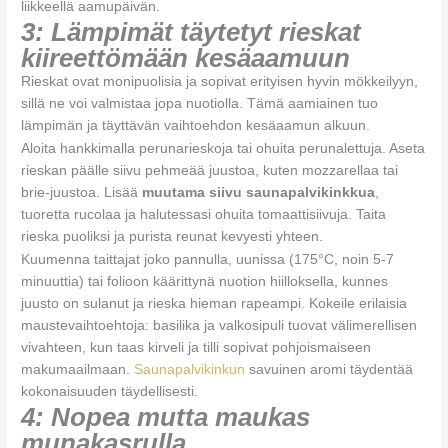
liikkeellä aamupäivän.
3: Lämpimät täytetyt rieskat
kiireettömään kesäaamuun
Rieskat ovat monipuolisia ja sopivat erityisen hyvin mökkeilyyn,
sillä ne voi valmistaa jopa nuotiolla. Tämä aamiainen tuo
lämpimän ja täyttävän vaihtoehdon kesäaamun alkuun.
Aloita hankkimalla perunarieskoja tai ohuita perunalettuja. Aseta
rieskan päälle siivu pehmeää juustoa, kuten mozzarellaa tai
brie-juustoa. Lisää
muutama siivu saunapalvikinkkua
,
tuoretta rucolaa ja halutessasi ohuita tomaattisiivuja. Taita
rieska puoliksi ja purista reunat kevyesti yhteen.
Kuumenna taittajat joko pannulla, uunissa (175°C, noin 5-7
minuuttia) tai folioon käärittynä nuotion hiilloksella, kunnes
juusto on sulanut ja rieska hieman rapeampi. Kokeile erilaisia
maustevaihtoehtoja: basilika ja valkosipuli tuovat välimerellisen
vivahteen, kun taas kirveli ja tilli sopivat pohjoismaiseen
makumaailmaan.
Saunapalvikinkun
savuinen aromi täydentää
kokonaisuuden täydellisesti.
4: Nopea mutta maukas
munakasrulla