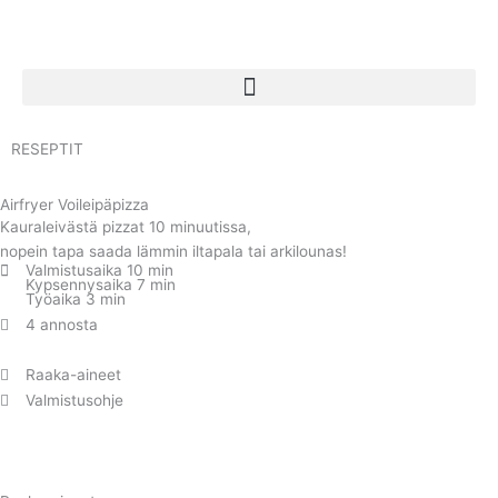
Skip
to
content
RESEPTIT
Airfryer Voileipäpizza
Kauraleivästä pizzat 10 minuutissa,
nopein tapa saada lämmin iltapala tai arkilounas!
Valmistusaika 10 min
Kypsennysaika 7 min
Työaika 3 min
4 annosta
Raaka-aineet
Valmistusohje