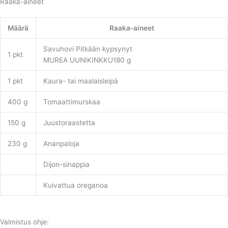
Raaka-aineet
Määrä
Raaka-aineet
Savuhovi Pitkään kypsynyt
1 pkt
MUREA UUNIKINKKU180 g
1 pkt
Kaura- tai maalaisleipä
400 g
Tomaattimurskaa
150 g
Juustoraastetta
230 g
Ananpaloja
Dijon-sinappia
Kuivattua oreganoa
Valmistus ohje: