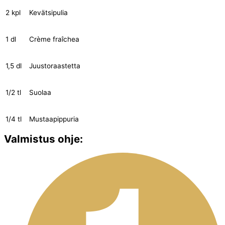
2 kpl
Kevätsipulia
1 dl
Crème fraîchea
1,5 dl
Juustoraastetta
1/2 tl
Suolaa
1/4 tl
Mustaapippuria
Valmistus ohje: