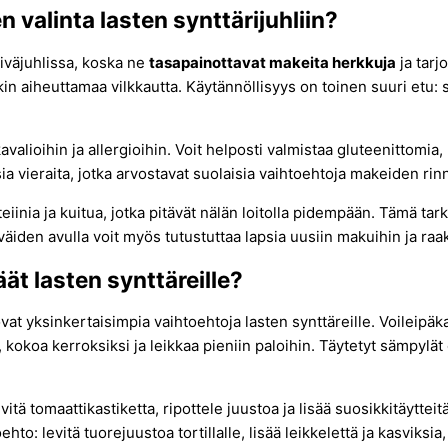
n valinta lasten synttärijuhliin?
iväjuhlissa, koska ne
tasapainottavat makeita herkkuja
ja tarj
ikin aiheuttamaa vilkkautta. Käytännöllisyys on toinen suuri etu:
valioihin ja allergioihin. Voit helposti valmistaa gluteenittomia,
a vieraita, jotka arvostavat suolaisia vaihtoehtoja makeiden rinn
eiinia ja kuitua, jotka pitävät nälän loitolla pidempään. Tämä tar
eväiden avulla voit myös tutustuttaa lapsia uusiin makuihin ja raa
ät lasten synttäreille?
vat yksinkertaisimpia vaihtoehtoja lasten synttäreille. Voileipäk
a, kokoa kerroksiksi ja leikkaa pieniin paloihin. Täytetyt sämpylä
vitä tomaattikastiketta, ripottele juustoa ja lisää suosikkitäytte
to: levitä tuorejuustoa tortillalle, lisää leikkelettä ja kasviksia, r