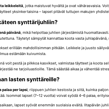
ta leikkeleitä
, jotka maistuvat hyvältä ja ovat vähärasvaisia. Voit
täytteet yksinkertaisina – lapset pitävät tuttujen makujen yhdiste
käteen synttärijuhliin?
senä päivänä
, mikä helpottaa juhlien järjestämistä huomattavasti. 
mutettuna. Täytetyt sämpylät kannattaa koota vasta juhlapäivänä, m
ekset erillään mahdollisimman pitkään. Leikkele ja juusto säilyvät
a kelmua estämään kuivumista.
ä voit pestä ja pilkkoa kasvikset, valmistaa täytteet ja koota sell
rjestää ne tarjoiluastioille. Tämä säästää aikaa ja vähentää stres
aan lasten synttäreille?
a palaa per lapsi
, riippuen juhlien kestosta ja siitä, kuinka paljo
ä. Isommat lapset (7–12 vuotta) voivat syödä 4–6 palaa, erityises
asaikaan, lapset syövät enemmän suolaisia eväitä. Iltapäivän juh