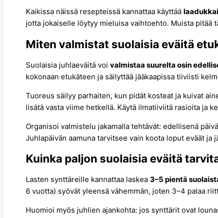
Kaikissa näissä resepteissä kannattaa käyttää
laadukkai
jotta jokaiselle löytyy mieluisa vaihtoehto. Muista pitää 
Miten valmistat suolaisia eväitä etu
Suolaisia juhlaeväitä voi
valmistaa suurelta osin edelli
kokonaan etukäteen ja säilyttää jääkaapissa tiiviisti kel
Tuoreus säilyy parhaiten, kun pidät kosteat ja kuivat ain
lisätä vasta viime hetkellä. Käytä ilmatiiviitä rasioita j
Organisoi valmistelu jakamalla tehtävät: edellisenä päivän
Juhlapäivän aamuna tarvitsee vain koota loput eväät ja jä
Kuinka paljon suolaisia eväitä tarvit
Lasten synttäreille kannattaa laskea
3–5 pientä suolaist
6 vuotta) syövät yleensä vähemmän, joten 3–4 palaa riittä
Huomioi myös juhlien ajankohta: jos synttärit ovat loun