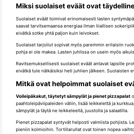
Miksi suolaiset eväät ovat täydelline
Suolaiset eväät toimivat erinomaisesti lasten syntymäpä
saavat tarvitsemaansa energiaa ilman liiallisen sokeripi
eivätkä sotke yhtä paljon kuin leivokset.
Suolaiset tarjoilut sopivat myös paremmin erilaisiin ruoka
pohja ei ole makea. Lasten juhlissa on usein myös aikuisi
Ravitsemuksellisesti suolaiset eväät antavat lapsille prot
eivätkä tule nälkäisiksi heti juhlien jälkeen. Suolaisten 
Mitkä ovat helpoimmat suolaiset evä
Voileipäkakut, täytetyt sämpylät ja pienet pizzapalat
o
paahtoleipäviipaleiden väliin, lisää leikkelettä ja kurkku
sämpylät ja täytä ne leikkeleellä, juustolla ja salaatilla.
Pienet pizzapalat syntyvät helposti valmiista pohjista. Le
pieniin kolmioihin. Tortillarullat ovat toinen nopea vaihtoeh