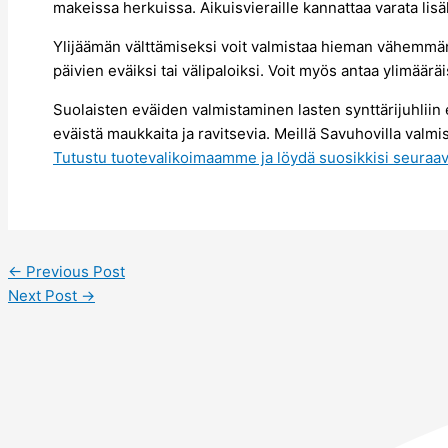
makeissa herkuissa. Aikuisvieraille kannattaa varata lisä
Ylijäämän välttämiseksi voit valmistaa hieman vähemmän j
päivien eväiksi tai välipaloiksi. Voit myös antaa ylimäärä
Suolaisten eväiden valmistaminen lasten synttärijuhliin e
eväistä maukkaita ja ravitsevia. Meillä Savuhovilla valmis
Tutustu tuotevalikoimaamme ja löydä suosikkisi seuraavi
←
Previous Post
Next Post
→