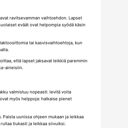
oavat ravitsevamman vaihtoehdon. Lapset
 suolaiset eväät ovat helpompia syödä käsin
 laktoosittomia tai kasvisvaihtoehtoja, kun
alla.
koittaa, että lapset jaksavat leikkiä paremmin
ka-aineisiin.
akku valmistuu nopeasti: levitä voita
t ovat myös helppoja: halkaise pienet
itä. Paista uunissa ohjeen mukaan ja leikkaa
ullaa tiukasti ja leikkaa siivuiksi.