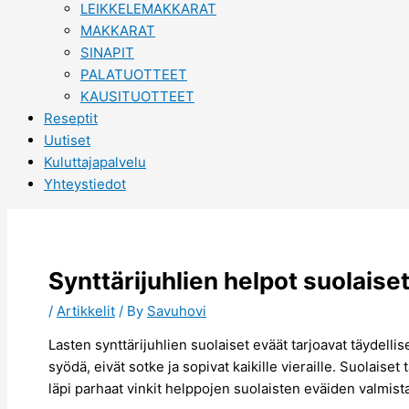
LEIKKELEMAKKARAT
MAKKARAT
SINAPIT
PALATUOTTEET
KAUSITUOTTEET
Reseptit
Uutiset
Kuluttajapalvelu
Yhteystiedot
Synttärijuhlien helpot suolaiset
/
Artikkelit
/ By
Savuhovi
Lasten synttärijuhlien suolaiset eväät tarjoavat täydelli
syödä, eivät sotke ja sopivat kaikille vieraille. Suolais
läpi parhaat vinkit helppojen suolaisten eväiden valmi