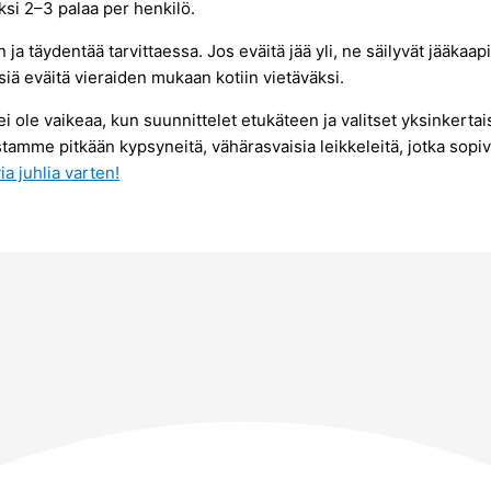
ksi 2–3 palaa per henkilö.
a täydentää tarvittaessa. Jos eväitä jää yli, ne säilyvät jääkaap
isiä eväitä vieraiden mukaan kotiin vietäväksi.
i ole vaikeaa, kun suunnittelet etukäteen ja valitset yksinkertai
tamme pitkään kypsyneitä, vähärasvaisia leikkeleitä, jotka sopivat
a juhlia varten!