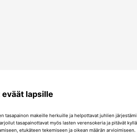
 eväät lapsille
sen tasapainon makeille herkuille ja helpottavat juhlien järjestäm
et tarjoilut tasapainottavat myös lasten verensokeria ja pitävät 
stamiseen, etukäteen tekemiseen ja oikean määrän arvioimiseen.