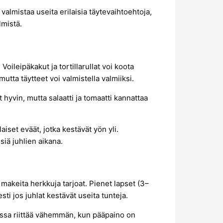
 valmistaa useita erilaisia täytevaihtoehtoja,
lmistä.
Voileipäkakut ja tortillarullat voi koota
utta täytteet voi valmistella valmiiksi.
 hyvin, mutta salaatti ja tomaatti kannattaa
aiset eväät, jotka kestävät yön yli.
siä juhlien aikana.
n makeita herkkuja tarjoat. Pienet lapset (3–
ti jos juhlat kestävät useita tunteja.
lissa riittää vähemmän, kun pääpaino on