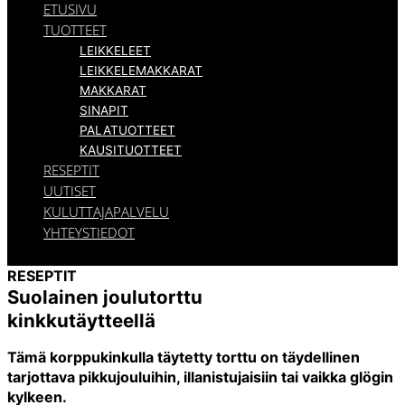
ETUSIVU
TUOTTEET
LEIKKELEET
LEIKKELEMAKKARAT
MAKKARAT
SINAPIT
PALATUOTTEET
KAUSITUOTTEET
RESEPTIT
UUTISET
KULUTTAJAPALVELU
YHTEYSTIEDOT
RESEPTIT
Suolainen joulutorttu
kinkkutäytteellä
Tämä korppukinkulla täytetty torttu on täydellinen
tarjottava pikkujouluihin, illanistujaisiin tai vaikka glögin
kylkeen.