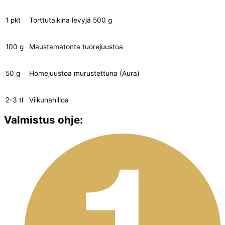
1 pkt
Torttutaikina levyjä 500 g
100 g
Maustamatonta tuorejuustoa
50 g
Homejuustoa murustettuna (Aura)
2-3 tl
Viikunahilloa
Valmistus ohje: