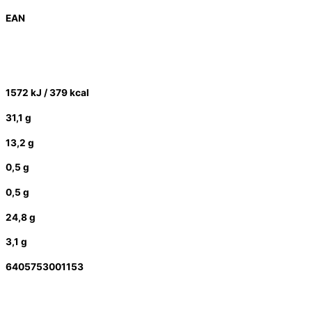
EAN
1572 kJ / 379 kcal
31,1 g
13,2 g
0,5 g
0,5 g
24,8 g
3,1 g
6405753001153