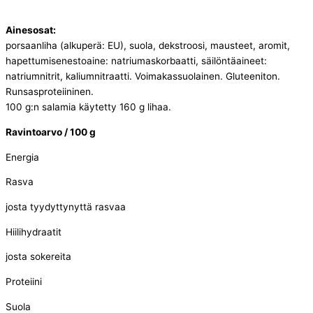
Ainesosat:
porsaanliha (alkuperä: EU), suola, dekstroosi, mausteet, aromit,
hapettumisenestoaine: natriumaskorbaatti, säilöntäaineet:
natriumnitrit, kaliumnitraatti. Voimakassuolainen. Gluteeniton.
Runsasproteiininen.
100 g:n salamia käytetty 160 g lihaa.
Ravintoarvo /
100 g
Energia
Rasva
josta tyydyttynyttä rasvaa
Hiilihydraatit
josta sokereita
Proteiini
Suola