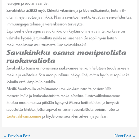
rasvojen ja suolan saantia.
Savukinkku sisältää myös tärkeitä vitamiineja ja kivennäisaineita, kuten B-
vitamiineja, rautaa ja sinkkiä. Nämä ravintoaineet tukevat aineenvaihduntaa,
immuunijärjestelmää ja verenkierron terveyttä.
Lapsiperheiden arjessa savukinkku on käytännöllinen valinta, koska se on
valmiiksi kypsää ja turvallista syödä sellaisenaan. Se sopii hyvin lasten
makumaailmaan muuttumatta liian voimakkaaksi.
Savukinkku osana monipuolista
ruokavaliota
Savukinkku toimii erinomaisena raaka-aineena, kun halutaan tuoda arkeen
makua ja vaihtelua. Sen monipuolisuus näkyy siinä, miten hyvin se sopii sekä
kylmiin että lämpimiin ruokiin.
Meillä Savuhovilla valmistamme savukinkkutuotteita perinteisillä
menetelmillä ja korkealaatuisista raaka-aineista. Tuotevalikoimaamme
kuuluu muun muassa pitkään kypsynyt Murea keittokinkku ja kevyesti
savustettu kinkku, jotka sopivat erilaisiin ruoanlaittotarpeisiin. Tutustu
tuotevalikoimaamme
ja löydä oma suosikkisi arkeen ja juhlaan.
←
Previous Post
Next Post
→