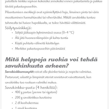
paloittele kinkku sopivan kokoisiksi annoksiksi ennen pakastamista ja pakkaa
tiiviisti pakastuspusseihin.
Pilaantumisen merkkejä ovat epämiellyttävä haju, limainen pinta tai värin
muuttuminen harmahtavaksi tai vihertäväksi. Mikäli savukinkku tuntuu
tahmealta tai haisee hapokkaalta, se tulee hävittää välittömästi.
Säilytysvinkkejä:
Säilytä jääkaapin kylmimmässä osassa (0–4 °C)
Älä jätä huoneenlämpöön yli kahta tuntia
Käytä puhtaita välineitä käsittelyyn
Merkitse pakastuspusseihin päivämäärä
Mitä helppoja ruokia voi tehdä
savukinkusta arkeen?
Savukinkkureseptit
voivat olla yksinkertaisia ja nopeita valmistaa.
Pastaruoat, salaatit ja lämpimät ateriat onnistuvat vaivattomasti, kun
savukinkku tuo ruokaan valmiiksi makua.
Savukinkku-pasta (4 henkilöä):
400 g pastaa (penne tai rigatoni)
200 g savukinkkua kuutioina
2 dl kuohukermaa
1 sipuli kuutioina