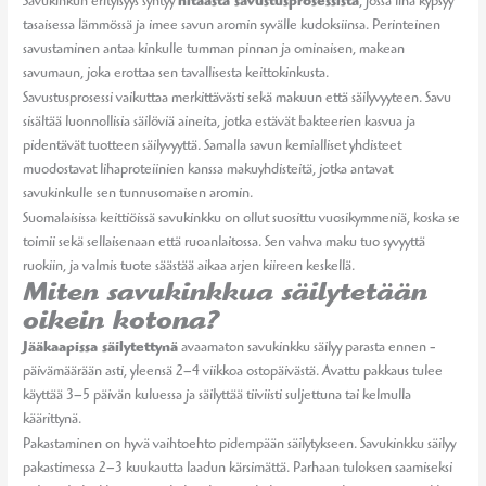
Savukinkun erityisyys syntyy
hitaasta savustusprosessista
, jossa liha kypsyy
tasaisessa lämmössä ja imee savun aromin syvälle kudoksiinsa. Perinteinen
savustaminen antaa kinkulle tumman pinnan ja ominaisen, makean
savumaun, joka erottaa sen tavallisesta keittokinkusta.
Savustusprosessi vaikuttaa merkittävästi sekä makuun että säilyvyyteen. Savu
sisältää luonnollisia säilöviä aineita, jotka estävät bakteerien kasvua ja
pidentävät tuotteen säilyvyyttä. Samalla savun kemialliset yhdisteet
muodostavat lihaproteiinien kanssa makuyhdisteitä, jotka antavat
savukinkulle sen tunnusomaisen aromin.
Suomalaisissa keittiöissä savukinkku on ollut suosittu vuosikymmeniä, koska se
toimii sekä sellaisenaan että ruoanlaitossa. Sen vahva maku tuo syvyyttä
ruokiin, ja valmis tuote säästää aikaa arjen kiireen keskellä.
Miten savukinkkua säilytetään
oikein kotona?
Jääkaapissa säilytettynä
avaamaton savukinkku säilyy parasta ennen -
päivämäärään asti, yleensä 2–4 viikkoa ostopäivästä. Avattu pakkaus tulee
käyttää 3–5 päivän kuluessa ja säilyttää tiiviisti suljettuna tai kelmulla
käärittynä.
Pakastaminen on hyvä vaihtoehto pidempään säilytykseen. Savukinkku säilyy
pakastimessa 2–3 kuukautta laadun kärsimättä. Parhaan tuloksen saamiseksi