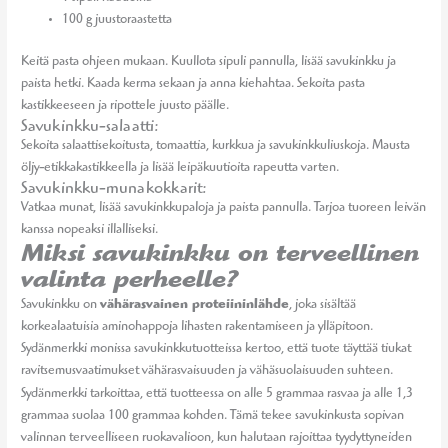
100 g juustoraastetta
Keitä pasta ohjeen mukaan. Kuullota sipuli pannulla, lisää savukinkku ja
paista hetki. Kaada kerma sekaan ja anna kiehahtaa. Sekoita pasta
kastikkeeseen ja ripottele juusto päälle.
Savukinkku-salaatti:
Sekoita salaattisekoitusta, tomaattia, kurkkua ja savukinkkuliuskoja. Mausta
öljy-etikkakastikkeella ja lisää leipäkuutioita rapeutta varten.
Savukinkku-munakokkarit:
Vatkaa munat, lisää savukinkkupaloja ja paista pannulla. Tarjoa tuoreen leivän
kanssa nopeaksi illalliseksi.
Miksi savukinkku on terveellinen
valinta perheelle?
Savukinkku on
vähärasvainen proteiininlähde
, joka sisältää
korkealaatuisia aminohappoja lihasten rakentamiseen ja ylläpitoon.
Sydänmerkki monissa savukinkkutuotteissa kertoo, että tuote täyttää tiukat
ravitsemusvaatimukset vähärasvaisuuden ja vähäsuolaisuuden suhteen.
Sydänmerkki tarkoittaa, että tuotteessa on alle 5 grammaa rasvaa ja alle 1,3
grammaa suolaa 100 grammaa kohden. Tämä tekee savukinkusta sopivan
valinnan terveelliseen ruokavalioon, kun halutaan rajoittaa tyydyttyneiden