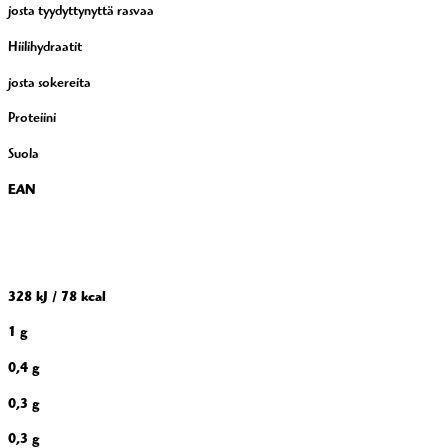
josta tyydyttynyttä rasvaa
Hiilihydraatit
josta sokereita
Proteiini
Suola
EAN
328 kJ / 78 kcal
1 g
0,4 g
0,3 g
0,3 g