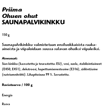
Priima
Ohuen ohut
SAUNAPALVIKINKKU
150 g
Saunapalvikinkku valmistetaan ensiluokkaisista raaka-
aineista ja viipaloidaan suussa sulavan ohuiksi viipaleiksi.
Ainesosat:
Sian kinkku (kasvatettu ja teurastettu: EU), vesi, suola, stabilointiaineet
(E450, E451), dekstroosi, hapettumisenestoaine (E316), säilöntäaine
(natriumnitriitti). Lihapitoisuus 99 %. Savustettu.
Ravintoarvo /
100 g
Energia
Rasva