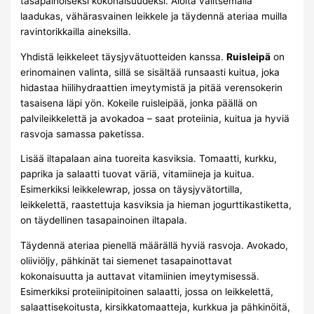
tasapainoiseksi kokonaisuudeksi. Aloita valitsemalla
laadukas, vähärasvainen leikkele ja täydennä ateriaa muilla
ravintorikkailla aineksilla.
Yhdistä leikkeleet täysjyvätuotteiden kanssa.
Ruisleipä
on
erinomainen valinta, sillä se sisältää runsaasti kuitua, joka
hidastaa hiilihydraattien imeytymistä ja pitää verensokerin
tasaisena läpi yön. Kokeile ruisleipää, jonka päällä on
palvileikkelettä ja avokadoa – saat proteiinia, kuitua ja hyviä
rasvoja samassa paketissa.
Lisää iltapalaan aina tuoreita kasviksia. Tomaatti, kurkku,
paprika ja salaatti tuovat väriä, vitamiineja ja kuitua.
Esimerkiksi leikkelewrap, jossa on täysjyvätortilla,
leikkelettä, raastettuja kasviksia ja hieman jogurttikastiketta,
on täydellinen tasapainoinen iltapala.
Täydennä ateriaa pienellä määrällä hyviä rasvoja. Avokado,
oliiviöljy, pähkinät tai siemenet tasapainottavat
kokonaisuutta ja auttavat vitamiinien imeytymisessä.
Esimerkiksi proteiinipitoinen salaatti, jossa on leikkelettä,
salaattisekoitusta, kirsikkatomaatteja, kurkkua ja pähkinöitä,