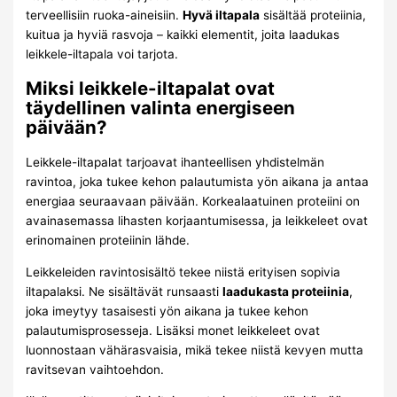
terveellisiin ruoka-aineisiin.
Hyvä iltapala
sisältää proteiinia,
kuitua ja hyviä rasvoja – kaikki elementit, joita laadukas
leikkele-iltapala voi tarjota.
Miksi leikkele-iltapalat ovat
täydellinen valinta energiseen
päivään?
Leikkele-iltapalat tarjoavat ihanteellisen yhdistelmän
ravintoa, joka tukee kehon palautumista yön aikana ja antaa
energiaa seuraavaan päivään. Korkealaatuinen proteiini on
avainasemassa lihasten korjaantumisessa, ja leikkeleet ovat
erinomainen proteiinin lähde.
Leikkeleiden ravintosisältö tekee niistä erityisen sopivia
iltapalaksi. Ne sisältävät runsaasti
laadukasta proteiinia
,
joka imeytyy tasaisesti yön aikana ja tukee kehon
palautumisprosesseja. Lisäksi monet leikkeleet ovat
luonnostaan vähärasvaisia, mikä tekee niistä kevyen mutta
ravitsevan vaihtoehdon.