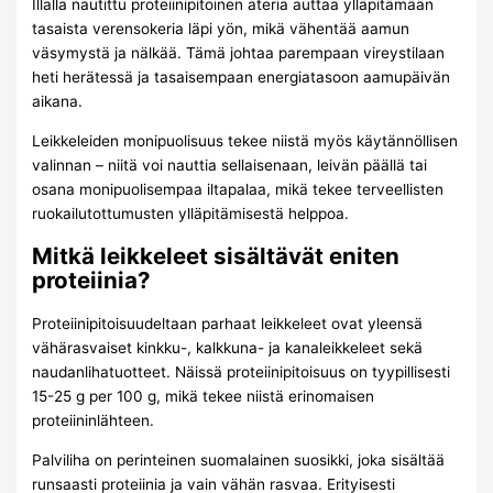
Illalla nautittu proteiinipitoinen ateria auttaa ylläpitämään
tasaista verensokeria läpi yön, mikä vähentää aamun
väsymystä ja nälkää. Tämä johtaa parempaan vireystilaan
heti herätessä ja tasaisempaan energiatasoon aamupäivän
aikana.
Leikkeleiden monipuolisuus tekee niistä myös käytännöllisen
valinnan – niitä voi nauttia sellaisenaan, leivän päällä tai
osana monipuolisempaa iltapalaa, mikä tekee terveellisten
ruokailutottumusten ylläpitämisestä helppoa.
Mitkä leikkeleet sisältävät eniten
proteiinia?
Proteiinipitoisuudeltaan parhaat leikkeleet ovat yleensä
vähärasvaiset kinkku-, kalkkuna- ja kanaleikkeleet sekä
naudanlihatuotteet. Näissä proteiinipitoisuus on tyypillisesti
15-25 g per 100 g, mikä tekee niistä erinomaisen
proteiininlähteen.
Palviliha on perinteinen suomalainen suosikki, joka sisältää
runsaasti proteiinia ja vain vähän rasvaa. Erityisesti