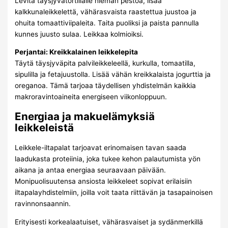
Levitä täysjyvätortillalle hieman pestoa, lisää
kalkkunaleikkelettä, vähärasvaista raastettua juustoa ja
ohuita tomaattiviipaleita. Taita puoliksi ja paista pannulla
kunnes juusto sulaa. Leikkaa kolmioiksi.
Perjantai: Kreikkalainen leikkelepita
Täytä täysjyväpita palvileikkeleellä, kurkulla, tomaatilla,
sipulilla ja fetajuustolla. Lisää vähän kreikkalaista jogurttia ja
oreganoa. Tämä tarjoaa täydellisen yhdistelmän kaikkia
makroravintoaineita energiseen viikonloppuun.
Energiaa ja makuelämyksiä
leikkeleistä
Leikkele-iltapalat tarjoavat erinomaisen tavan saada
laadukasta proteiinia, joka tukee kehon palautumista yön
aikana ja antaa energiaa seuraavaan päivään.
Monipuolisuutensa ansiosta leikkeleet sopivat erilaisiin
iltapalayhdistelmiin, joilla voit taata riittävän ja tasapainoisen
ravinnonsaannin.
Erityisesti korkealaatuiset, vähärasvaiset ja sydänmerkillä