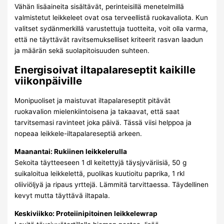
Vähän lisäaineita sisältävät, perinteisillä menetelmillä
valmistetut leikkeleet ovat osa terveellistä ruokavaliota. Kun
valitset sydänmerkillä varustettuja tuotteita, voit olla varma,
että ne täyttävät ravitsemukselliset kriteerit rasvan laadun
ja määrän sekä suolapitoisuuden suhteen.
Energisoivat iltapalareseptit kaikille
viikonpäiville
Monipuoliset ja maistuvat iltapalareseptit pitävät
ruokavalion mielenkiintoisena ja takaavat, että saat
tarvitsemasi ravinteet joka päivä. Tässä viisi helppoa ja
nopeaa leikkele-iltapalareseptiä arkeen.
Maanantai: Rukiinen leikkelerulla
Sekoita täytteeseen 1 dl keitettyjä täysjyväriisiä, 50 g
suikaloitua leikkelettä, puolikas kuutioitu paprika, 1 rkl
oliiviöljyä ja ripaus yrttejä. Lämmitä tarvittaessa. Täydellinen
kevyt mutta täyttävä iltapala.
Keskiviikko: Proteiinipitoinen leikkelewrap