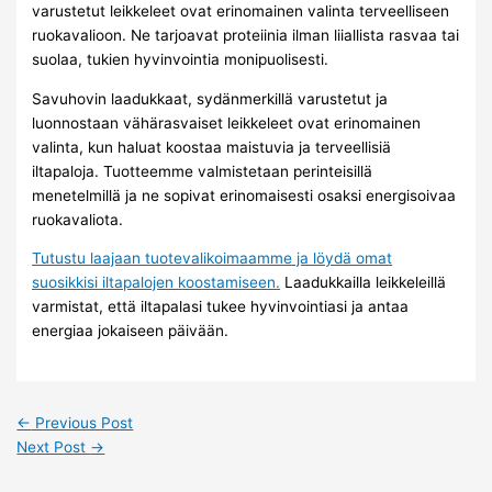
varustetut leikkeleet ovat erinomainen valinta terveelliseen
ruokavalioon. Ne tarjoavat proteiinia ilman liiallista rasvaa tai
suolaa, tukien hyvinvointia monipuolisesti.
Savuhovin laadukkaat, sydänmerkillä varustetut ja
luonnostaan vähärasvaiset leikkeleet ovat erinomainen
valinta, kun haluat koostaa maistuvia ja terveellisiä
iltapaloja. Tuotteemme valmistetaan perinteisillä
menetelmillä ja ne sopivat erinomaisesti osaksi energisoivaa
ruokavaliota.
Tutustu laajaan tuotevalikoimaamme ja löydä omat
suosikkisi iltapalojen koostamiseen.
Laadukkailla leikkeleillä
varmistat, että iltapalasi tukee hyvinvointiasi ja antaa
energiaa jokaiseen päivään.
←
Previous Post
Next Post
→