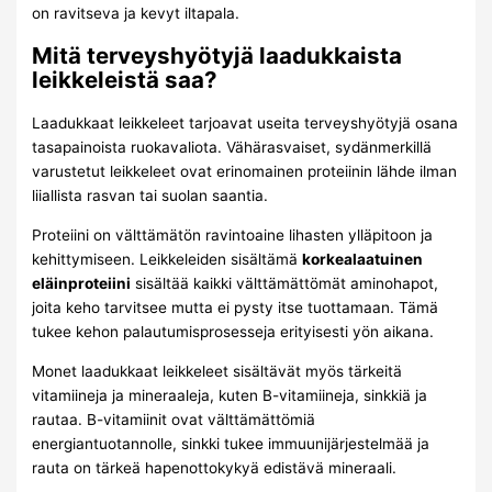
on ravitseva ja kevyt iltapala.
Mitä terveyshyötyjä laadukkaista
leikkeleistä saa?
Laadukkaat leikkeleet tarjoavat useita terveyshyötyjä osana
tasapainoista ruokavaliota. Vähärasvaiset, sydänmerkillä
varustetut leikkeleet ovat erinomainen proteiinin lähde ilman
liiallista rasvan tai suolan saantia.
Proteiini on välttämätön ravintoaine lihasten ylläpitoon ja
kehittymiseen. Leikkeleiden sisältämä
korkealaatuinen
eläinproteiini
sisältää kaikki välttämättömät aminohapot,
joita keho tarvitsee mutta ei pysty itse tuottamaan. Tämä
tukee kehon palautumisprosesseja erityisesti yön aikana.
Monet laadukkaat leikkeleet sisältävät myös tärkeitä
vitamiineja ja mineraaleja, kuten B-vitamiineja, sinkkiä ja
rautaa. B-vitamiinit ovat välttämättömiä
energiantuotannolle, sinkki tukee immuunijärjestelmää ja
rauta on tärkeä hapenottokykyä edistävä mineraali.