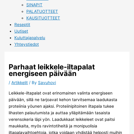
SINAPIT
PALATUOTTEET
KAUSITUOTTEET
Reseptit
Uutiset
Kuluttajapalvelu
Yhteystiedot
Parhaat leikkele-iltapalat
energiseen päivään
/
Artikkelit
/ By
Savuhovi
Leikkele-iltapalat ovat erinomainen valinta energiseen
päivään, sillä ne tarjoavat kehon tarvitsemaa laadukasta
proteiinia yöunen ajaksi. Proteiinipitoinen iltapala tukee
lihasten palautumista ja auttaa ylläpitämään tasaista
verensokeria läpi yön. Laadukkaat leikkeleet ovat paitsi
maukkaita, myös ravintotiheitä ja monipuolisia
iltapalavaihtoehtoja, jotka voidaan yhdistää helposti muihin