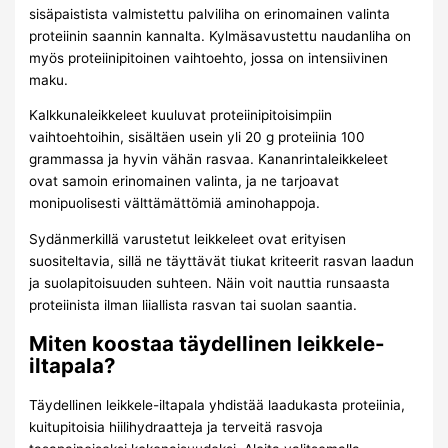
sisäpaistista valmistettu palviliha on erinomainen valinta
proteiinin saannin kannalta. Kylmäsavustettu naudanliha on
myös proteiinipitoinen vaihtoehto, jossa on intensiivinen
maku.
Kalkkunaleikkeleet kuuluvat proteiinipitoisimpiin
vaihtoehtoihin, sisältäen usein yli 20 g proteiinia 100
grammassa ja hyvin vähän rasvaa. Kananrintaleikkeleet
ovat samoin erinomainen valinta, ja ne tarjoavat
monipuolisesti välttämättömiä aminohappoja.
Sydänmerkillä varustetut leikkeleet ovat erityisen
suositeltavia, sillä ne täyttävät tiukat kriteerit rasvan laadun
ja suolapitoisuuden suhteen. Näin voit nauttia runsaasta
proteiinista ilman liiallista rasvan tai suolan saantia.
Miten koostaa täydellinen leikkele-
iltapala?
Täydellinen leikkele-iltapala yhdistää laadukasta proteiinia,
kuitupitoisia hiilihydraatteja ja terveitä rasvoja