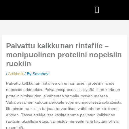
Skip
to
content
Palvattu kalkkunan rintafile –
monipuolinen proteiini nopeisiin
ruokiin
/
Artikkelit
/ By
Savuhovi
Palvattu kalkkunan rintafilee on erinomainen proteiininlähde
nopeisiin arkiruokiin. Palvaamisprosessi säilyttää lihan korkean
proteiinipitoisuuden ja vähentää samalla rasvan määrää.
Vähärasvainen kalkkunaleikkele sopii monipuolisesti salaateista
lämpimiin ruokiin ja tarjoaa terveellisen vaihtoehdon kiireiseen
arkeen. Tässä artikkelissa käsittelemme palvatun kalkkunan
ravitsemuksellisia etuja, valmistusmenetelmiä ja käytännöllisiä
reseptejä.