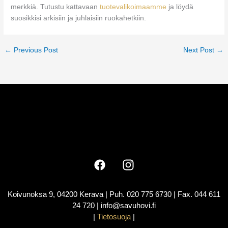
merkkiä. Tutustu kattavaan
tuotevalikoimaamme
ja löydä
suosikkisi arkisiin ja juhlaisiin ruokahetkiin.
←
Previous Post
Next Post
→
Koivunoksa 9, 04200 Kerava | Puh. 020 775 6730 | Fax. 044 611
24 720 | info@savuhovi.fi
|
Tietosuoja
|