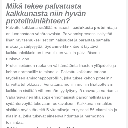
Mikä tekee palvatusta
kalkkunasta niin hyvän
proteiininlähteen?
Palvattu kalkkuna sisältää runsaasti
laadukasta proteiinia
ja
on luonnostaan vähärasvaista. Palvaamisprosessi säilyttää
lihan ravitsemukselliset ominaisuudet ja parantaa samalla
makua ja säilyvyyttä. Sydänmerkki-kriteerit täyttävä
kalkkunaleikkele on terveellinen valinta päivittäiseen
ruokavalioon.
Proteiinipitoinen ruoka on välttämätöntä lihasten ylläpidolle ja
kehon normaalille toiminnalle. Palvattu kalkkuna tarjoaa
täydellisen aminohappoprofiilin, joka tukee kehon proteiinin
tarvetta tehokkaasti. Verrattuna moniin muihin lihatuotteisiin
kalkkuna sisältää vähemmän tyydyttynyttä rasvaa ja natriumia.
Vähärasvainen liha sopii erinomaisesti painonhallintaan ja
sydänterveyttä tukevaan ruokavalioon. Kalkkunan rintafilee
sisältää myös tärkeitä B-vitamiineja, erityisesti B6-vitamiinia ja
niasiinia, jotka tukevat aineenvaihduntaa ja hermoston
toimintaa.