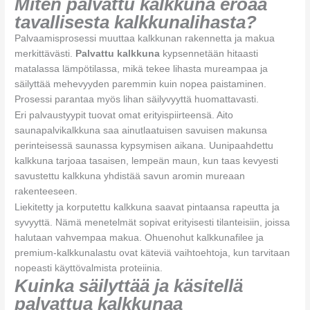
Miten palvattu kalkkuna eroaa
tavallisesta kalkkunalihasta?
Palvaamisprosessi muuttaa kalkkunan rakennetta ja makua
merkittävästi.
Palvattu kalkkuna
kypsennetään hitaasti
matalassa lämpötilassa, mikä tekee lihasta mureampaa ja
säilyttää mehevyyden paremmin kuin nopea paistaminen.
Prosessi parantaa myös lihan säilyvyyttä huomattavasti.
Eri palvaustyypit tuovat omat erityispiirteensä. Aito
saunapalvikalkkuna saa ainutlaatuisen savuisen makunsa
perinteisessä saunassa kypsymisen aikana. Uunipaahdettu
kalkkuna tarjoaa tasaisen, lempeän maun, kun taas kevyesti
savustettu kalkkuna yhdistää savun aromin mureaan
rakenteeseen.
Liekitetty ja korputettu kalkkuna saavat pintaansa rapeutta ja
syvyyttä. Nämä menetelmät sopivat erityisesti tilanteisiin, joissa
halutaan vahvempaa makua. Ohuenohut kalkkunafilee ja
premium-kalkkunalastu ovat käteviä vaihtoehtoja, kun tarvitaan
nopeasti käyttövalmista proteiinia.
Kuinka säilyttää ja käsitellä
palvattua kalkkunaa