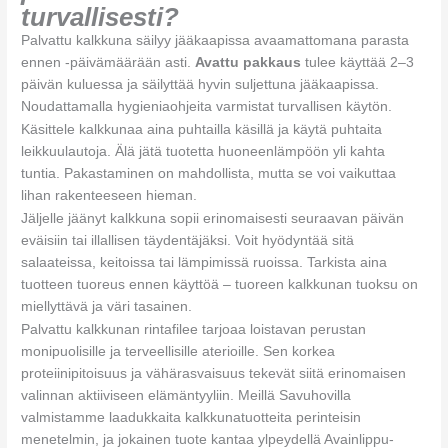
turvallisesti?
Palvattu kalkkuna säilyy jääkaapissa avaamattomana parasta
ennen -päivämäärään asti.
Avattu pakkaus
tulee käyttää 2–3
päivän kuluessa ja säilyttää hyvin suljettuna jääkaapissa.
Noudattamalla hygieniaohjeita varmistat turvallisen käytön.
Käsittele kalkkunaa aina puhtailla käsillä ja käytä puhtaita
leikkuulautoja. Älä jätä tuotetta huoneenlämpöön yli kahta
tuntia. Pakastaminen on mahdollista, mutta se voi vaikuttaa
lihan rakenteeseen hieman.
Jäljelle jäänyt kalkkuna sopii erinomaisesti seuraavan päivän
eväisiin tai illallisen täydentäjäksi. Voit hyödyntää sitä
salaateissa, keitoissa tai lämpimissä ruoissa. Tarkista aina
tuotteen tuoreus ennen käyttöä – tuoreen kalkkunan tuoksu on
miellyttävä ja väri tasainen.
Palvattu kalkkunan rintafilee tarjoaa loistavan perustan
monipuolisille ja terveellisille aterioille. Sen korkea
proteiinipitoisuus ja vähärasvaisuus tekevät siitä erinomaisen
valinnan aktiiviseen elämäntyyliin. Meillä Savuhovilla
valmistamme laadukkaita kalkkunatuotteita perinteisin
menetelmin, ja jokainen tuote kantaa ylpeydellä Avainlippu-