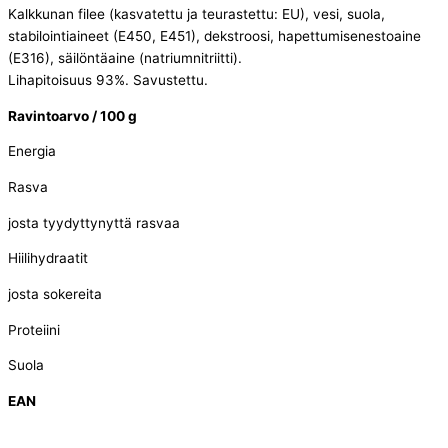
Kalkkunan filee (kasvatettu ja teurastettu: EU), vesi, suola,
stabilointiaineet (E450, E451), dekstroosi, hapettumisenestoaine
(E316), säilöntäaine (natriumnitriitti).
Lihapitoisuus 93%. Savustettu.
Ravintoarvo /
100 g
Energia
Rasva
josta tyydyttynyttä rasvaa
Hiilihydraatit
josta sokereita
Proteiini
Suola
EAN