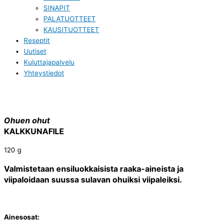
SINAPIT
PALATUOTTEET
KAUSITUOTTEET
Reseptit
Uutiset
Kuluttajapalvelu
Yhteystiedot
Ohuen ohut
KALKKUNAFILE
120 g
Valmistetaan ensiluokkaisista raaka-aineista ja
viipaloidaan suussa sulavan ohuiksi viipaleiksi.
Ainesosat: