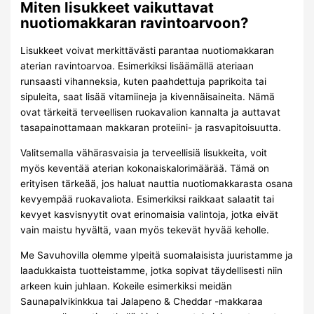
Miten lisukkeet vaikuttavat
nuotiomakkaran ravintoarvoon?
Lisukkeet voivat merkittävästi parantaa nuotiomakkaran
aterian ravintoarvoa. Esimerkiksi lisäämällä ateriaan
runsaasti vihanneksia, kuten paahdettuja paprikoita tai
sipuleita, saat lisää vitamiineja ja kivennäisaineita. Nämä
ovat tärkeitä terveellisen ruokavalion kannalta ja auttavat
tasapainottamaan makkaran proteiini- ja rasvapitoisuutta.
Valitsemalla vähärasvaisia ja terveellisiä lisukkeita, voit
myös keventää aterian kokonaiskalorimäärää. Tämä on
erityisen tärkeää, jos haluat nauttia nuotiomakkarasta osana
kevyempää ruokavaliota. Esimerkiksi raikkaat salaatit tai
kevyet kasvisnyytit ovat erinomaisia valintoja, jotka eivät
vain maistu hyvältä, vaan myös tekevät hyvää keholle.
Me Savuhovilla olemme ylpeitä suomalaisista juuristamme ja
laadukkaista tuotteistamme, jotka sopivat täydellisesti niin
arkeen kuin juhlaan. Kokeile esimerkiksi meidän
Saunapalvikinkkua tai Jalapeno & Cheddar -makkaraa