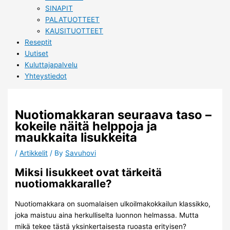
SINAPIT
PALATUOTTEET
KAUSITUOTTEET
Reseptit
Uutiset
Kuluttajapalvelu
Yhteystiedot
Nuotiomakkaran seuraava taso –
kokeile näitä helppoja ja
maukkaita lisukkeita
/
Artikkelit
/ By
Savuhovi
Miksi lisukkeet ovat tärkeitä
nuotiomakkaralle?
Nuotiomakkara on suomalaisen ulkoilmakokkailun klassikko,
joka maistuu aina herkulliselta luonnon helmassa. Mutta
mikä tekee tästä yksinkertaisesta ruoasta erityisen?