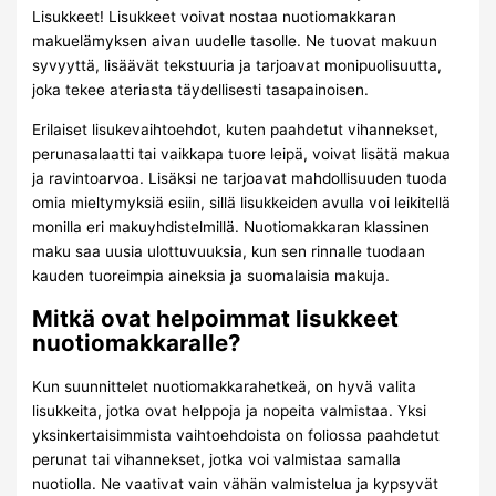
Lisukkeet! Lisukkeet voivat nostaa nuotiomakkaran
makuelämyksen aivan uudelle tasolle. Ne tuovat makuun
syvyyttä, lisäävät tekstuuria ja tarjoavat monipuolisuutta,
joka tekee ateriasta täydellisesti tasapainoisen.
Erilaiset lisukevaihtoehdot, kuten paahdetut vihannekset,
perunasalaatti tai vaikkapa tuore leipä, voivat lisätä makua
ja ravintoarvoa. Lisäksi ne tarjoavat mahdollisuuden tuoda
omia mieltymyksiä esiin, sillä lisukkeiden avulla voi leikitellä
monilla eri makuyhdistelmillä. Nuotiomakkaran klassinen
maku saa uusia ulottuvuuksia, kun sen rinnalle tuodaan
kauden tuoreimpia aineksia ja suomalaisia makuja.
Mitkä ovat helpoimmat lisukkeet
nuotiomakkaralle?
Kun suunnittelet nuotiomakkarahetkeä, on hyvä valita
lisukkeita, jotka ovat helppoja ja nopeita valmistaa. Yksi
yksinkertaisimmista vaihtoehdoista on foliossa paahdetut
perunat tai vihannekset, jotka voi valmistaa samalla
nuotiolla. Ne vaativat vain vähän valmistelua ja kypsyvät