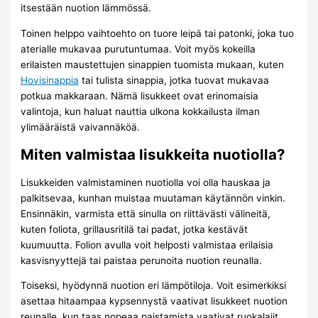
itsestään nuotion lämmössä.
Toinen helppo vaihtoehto on tuore leipä tai patonki, joka tuo
aterialle mukavaa purutuntumaa. Voit myös kokeilla
erilaisten maustettujen sinappien tuomista mukaan, kuten
Hovisinappia
tai tulista sinappia, jotka tuovat mukavaa
potkua makkaraan. Nämä lisukkeet ovat erinomaisia
valintoja, kun haluat nauttia ulkona kokkailusta ilman
ylimääräistä vaivannäköä.
Miten valmistaa lisukkeita nuotiolla?
Lisukkeiden valmistaminen nuotiolla voi olla hauskaa ja
palkitsevaa, kunhan muistaa muutaman käytännön vinkin.
Ensinnäkin, varmista että sinulla on riittävästi välineitä,
kuten foliota, grillausritilä tai padat, jotka kestävät
kuumuutta. Folion avulla voit helposti valmistaa erilaisia
kasvisnyyttejä tai paistaa perunoita nuotion reunalla.
Toiseksi, hyödynnä nuotion eri lämpötiloja. Voit esimerkiksi
asettaa hitaampaa kypsennystä vaativat lisukkeet nuotion
reunalle, kun taas nopeaa paistamista vaativat ruokalajit