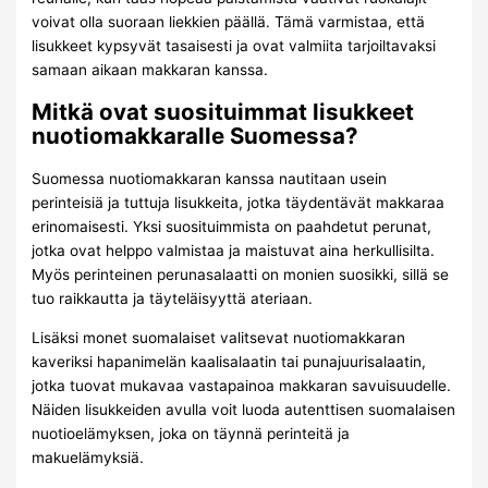
voivat olla suoraan liekkien päällä. Tämä varmistaa, että
lisukkeet kypsyvät tasaisesti ja ovat valmiita tarjoiltavaksi
samaan aikaan makkaran kanssa.
Mitkä ovat suosituimmat lisukkeet
nuotiomakkaralle Suomessa?
Suomessa nuotiomakkaran kanssa nautitaan usein
perinteisiä ja tuttuja lisukkeita, jotka täydentävät makkaraa
erinomaisesti. Yksi suosituimmista on paahdetut perunat,
jotka ovat helppo valmistaa ja maistuvat aina herkullisilta.
Myös perinteinen perunasalaatti on monien suosikki, sillä se
tuo raikkautta ja täyteläisyyttä ateriaan.
Lisäksi monet suomalaiset valitsevat nuotiomakkaran
kaveriksi hapanimelän kaalisalaatin tai punajuurisalaatin,
jotka tuovat mukavaa vastapainoa makkaran savuisuudelle.
Näiden lisukkeiden avulla voit luoda autenttisen suomalaisen
nuotioelämyksen, joka on täynnä perinteitä ja
makuelämyksiä.