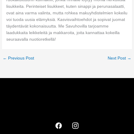
lisukkeita. Perinteiset lisukkeet, kuten sinappi ja perunasalaatti,
ovat aina varma valinta, mutta rohkea makuyhdistelmien kokeilu
voi tuoda uusia elämyksiä. Kasvisvaihtoehdot ja sopivat juomat
täydentävät kokonaisuutta. Me Savuhovilla tarjoamme
laadukkaita leikkeleitä ja makkaroita, joita kannattaa kokeilla
seuraavalla nuotioretkellä!
←
Previous Post
Next Post
→