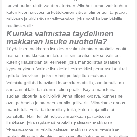
tuovat uuden ulottuvuuden ateriaan. Alkoholittomat vaihtoehdot,
kuten kivennäisvesi tai kotitekoinen sitruunalimonadi, tarjoavat
raikkaan ja virkistävän vaihtoehdon, joka sopii kaikenikäisille
nuotiovieraille.
Kuinka valmistaa täydellinen
makkaran lisuke nuotiolla?
Täydellisen makkaran lisukkeen valmistaminen nuotiolla vaatii
hieman ennakkosuunnittelua. Ensin tarvitset oikeat välineet,
kuten grillausritilän tai -telineen, joka mahdollistaa tasaisen
kypsennyksen. Valitse lisukkeiksi esimerkiksi perunasalaatti tai
grillatut kasvikset, jotka on helppo kuljettaa mukana.
Valmista grillatut kasvikset kuumalla nuotiolla, asettamalla ne
suoraan ritilälle tai alumiinifolion päälle. Käytä mausteina
suolaa, pippuria ja oliiviöljyä. Anna niiden kypsyä, kunnes ne
ovat pehmeitä ja saaneet kauniin grillivärin. Viimeistele annos
maustetulla voilla tai tuoreilla yrteillä, kuten timjamilla tai
persiljalla. Näin loihdit helposti maukkaan ja ravitsevan
lisukkeen, joka täydentää nuotiolla paistetun makkaran.
Yhteenvetona, nuotiolla paistettu makkara on suomalaisen
ruokakulttuurin kulmakivi, jonka rinnalle löytyy monia herkullisia