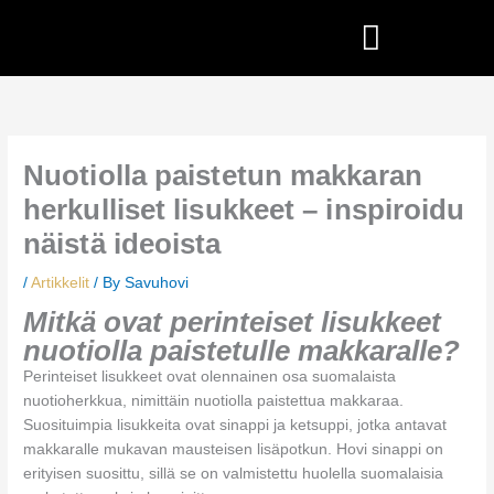
Skip
to
content
Nuotiolla paistetun makkaran
herkulliset lisukkeet – inspiroidu
näistä ideoista
/
Artikkelit
/ By
Savuhovi
Mitkä ovat perinteiset lisukkeet
nuotiolla paistetulle makkaralle?
Perinteiset lisukkeet ovat olennainen osa suomalaista
nuotioherkkua, nimittäin nuotiolla paistettua makkaraa.
Suosituimpia lisukkeita ovat sinappi ja ketsuppi, jotka antavat
makkaralle mukavan mausteisen lisäpotkun. Hovi sinappi on
erityisen suosittu, sillä se on valmistettu huolella suomalaisia