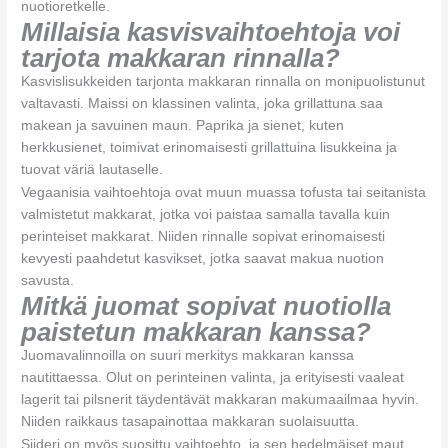
nuotioretkelle.
Millaisia kasvisvaihtoehtoja voi
tarjota makkaran rinnalla?
Kasvislisukkeiden tarjonta makkaran rinnalla on monipuolistunut
valtavasti. Maissi on klassinen valinta, joka grillattuna saa
makean ja savuinen maun. Paprika ja sienet, kuten
herkkusienet, toimivat erinomaisesti grillattuina lisukkeina ja
tuovat väriä lautaselle.
Vegaanisia vaihtoehtoja ovat muun muassa tofusta tai seitanista
valmistetut makkarat, jotka voi paistaa samalla tavalla kuin
perinteiset makkarat. Niiden rinnalle sopivat erinomaisesti
kevyesti paahdetut kasvikset, jotka saavat makua nuotion
savusta.
Mitkä juomat sopivat nuotiolla
paistetun makkaran kanssa?
Juomavalinnoilla on suuri merkitys makkaran kanssa
nautittaessa. Olut on perinteinen valinta, ja erityisesti vaaleat
lagerit tai pilsnerit täydentävät makkaran makumaailmaa hyvin.
Niiden raikkaus tasapainottaa makkaran suolaisuutta.
Siideri on myös suosittu vaihtoehto, ja sen hedelmäiset maut