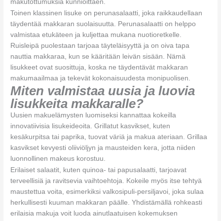
makutottumuksia kunnioittaen.
Toinen klassinen lisuke on perunasalaatti, joka raikkaudellaan
täydentää makkaran suolaisuutta. Perunasalaatti on helppo
valmistaa etukäteen ja kuljettaa mukana nuotioretkelle.
Ruisleipä puolestaan tarjoaa täyteläisyyttä ja on oiva tapa
nauttia makkaraa, kun se kääritään leivän sisään. Nämä
lisukkeet ovat suosittuja, koska ne täydentävät makkaran
makumaailmaa ja tekevät kokonaisuudesta monipuolisen.
Miten valmistaa uusia ja luovia
lisukkeita makkaralle?
Uusien makuelämysten luomiseksi kannattaa kokeilla
innovatiivisia lisukeideoita. Grillatut kasvikset, kuten
kesäkurpitsa tai paprika, tuovat väriä ja makua ateriaan. Grillaa
kasvikset kevyesti oliiviöljyn ja mausteiden kera, jotta niiden
luonnollinen makeus korostuu.
Erilaiset salaatit, kuten quinoa- tai papusalaatti, tarjoavat
terveellisiä ja ravitsevia vaihtoehtoja. Kokeile myös itse tehtyä
maustettua voita, esimerkiksi valkosipuli-persiljavoi, joka sulaa
herkullisesti kuuman makkaran päälle. Yhdistämällä rohkeasti
erilaisia makuja voit luoda ainutlaatuisen kokemuksen