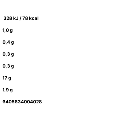
328 kJ / 78 kcal
1,0 g
0,4 g
0,3 g
0,3 g
17 g
1,9 g
6405834004028