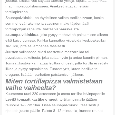
juustoa. Lisäksi voit käyttää tuoreita yrttejä, sipulia tai paprikaa
maun monipuolistamiseen. Ainekset riittävät neljään
tortillapizzaan.
Saunapalvikinkku on täydellinen valinta tortillapizzaan, koska
sen mehevä rakenne ja savuinen maku täydentävät
tortillapohjan rapeutta. Valitse
vähärasvaista
saunapalvikinkkua
, joka pysyy mehevänä paistamisen aikana
eikä kuivu uunissa. Kinkku kannattaa viipaloida keskipaksuiksi
siivuiksi, jotta se lämpenee tasaisesti.
Juuston valinnassa suosi raastettua mozzarellaa tai
pizzajuustosekoitusta, joka sulaa hyvin ja antaa kauniin pinnan.
Tomaattikastike kannattaa levittää ohuesti, jotta tortilla ei vetisty
liikaa ja pysyy rapsakkana. Tuoreet yrtit, kuten basilika tai
oregano, lisätään parhaiten paistamisen jälkeen.
Miten tortillapizza valmistetaan
vaihe vaiheelta?
Kuumenna uuni 220 asteeseen ja aseta tortillat leivinpaperille.
Levitä tomaattikastike ohuesti
tortillan pinnalle jättäen
reunoille 1–2 cm tilaa. Lisää saunapalvikinkku tasaisesti ja
ripottele juusto päälle. Paista 8–12 minuuttia, kunnes reunat