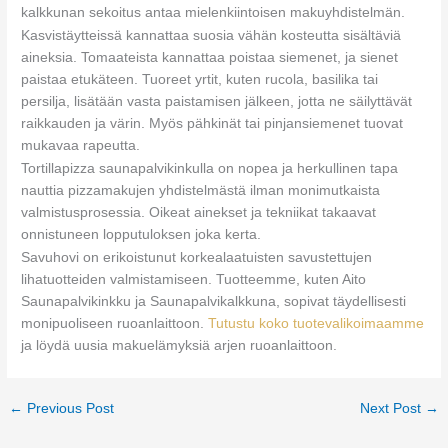
kalkkunan sekoitus antaa mielenkiintoisen makuyhdistelmän.
Kasvistäytteissä kannattaa suosia vähän kosteutta sisältäviä
aineksia. Tomaateista kannattaa poistaa siemenet, ja sienet
paistaa etukäteen. Tuoreet yrtit, kuten rucola, basilika tai
persilja, lisätään vasta paistamisen jälkeen, jotta ne säilyttävät
raikkauden ja värin. Myös pähkinät tai pinjansiemenet tuovat
mukavaa rapeutta.
Tortillapizza saunapalvikinkulla on nopea ja herkullinen tapa
nauttia pizzamakujen yhdistelmästä ilman monimutkaista
valmistusprosessia. Oikeat ainekset ja tekniikat takaavat
onnistuneen lopputuloksen joka kerta.
Savuhovi on erikoistunut korkealaatuisten savustettujen
lihatuotteiden valmistamiseen. Tuotteemme, kuten Aito
Saunapalvikinkku ja Saunapalvikalkkuna, sopivat täydellisesti
monipuoliseen ruoanlaittoon.
Tutustu koko tuotevalikoimaamme
ja löydä uusia makuelämyksiä arjen ruoanlaittoon.
←
Previous Post
Next Post
→