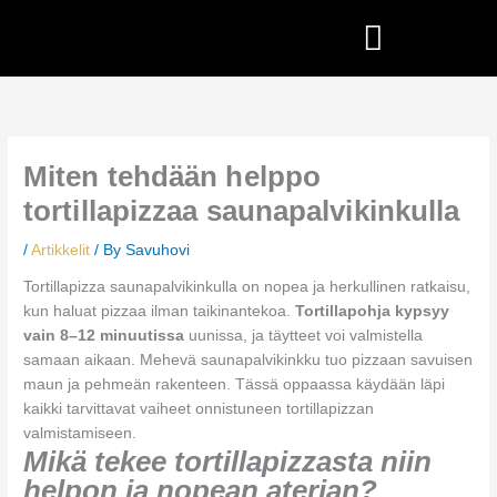
Skip
to
content
Miten tehdään helppo
tortillapizzaa saunapalvikinkulla
/
Artikkelit
/ By
Savuhovi
Tortillapizza saunapalvikinkulla on nopea ja herkullinen ratkaisu,
kun haluat pizzaa ilman taikinantekoa.
Tortillapohja kypsyy
vain 8–12 minuutissa
uunissa, ja täytteet voi valmistella
samaan aikaan. Mehevä saunapalvikinkku tuo pizzaan savuisen
maun ja pehmeän rakenteen. Tässä oppaassa käydään läpi
kaikki tarvittavat vaiheet onnistuneen tortillapizzan
valmistamiseen.
Mikä tekee tortillapizzasta niin
helpon ja nopean aterian?