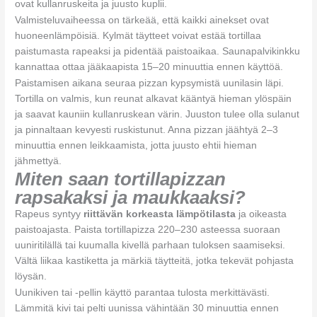
ovat kullanruskeita ja juusto kuplii.
Valmisteluvaiheessa on tärkeää, että kaikki ainekset ovat
huoneenlämpöisiä. Kylmät täytteet voivat estää tortillaa
paistumasta rapeaksi ja pidentää paistoaikaa. Saunapalvikinkku
kannattaa ottaa jääkaapista 15–20 minuuttia ennen käyttöä.
Paistamisen aikana seuraa pizzan kypsymistä uunilasin läpi.
Tortilla on valmis, kun reunat alkavat kääntyä hieman ylöspäin
ja saavat kauniin kullanruskean värin. Juuston tulee olla sulanut
ja pinnaltaan kevyesti ruskistunut. Anna pizzan jäähtyä 2–3
minuuttia ennen leikkaamista, jotta juusto ehtii hieman
jähmettyä.
Miten saan tortillapizzan
rapsakaksi ja maukkaaksi?
Rapeus syntyy
riittävän korkeasta lämpötilasta
ja oikeasta
paistoajasta. Paista tortillapizza 220–230 asteessa suoraan
uuniritilällä tai kuumalla kivellä parhaan tuloksen saamiseksi.
Vältä liikaa kastiketta ja märkiä täytteitä, jotka tekevät pohjasta
löysän.
Uunikiven tai -pellin käyttö parantaa tulosta merkittävästi.
Lämmitä kivi tai pelti uunissa vähintään 30 minuuttia ennen