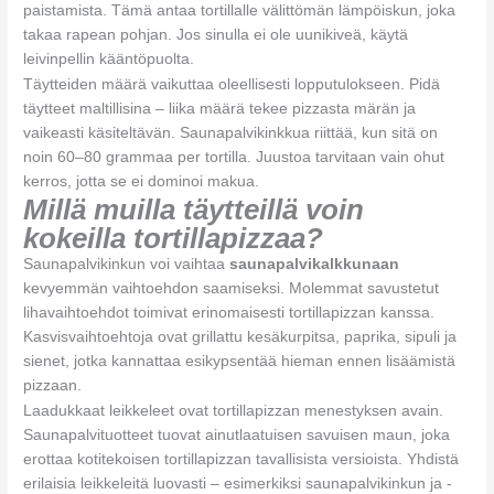
paistamista. Tämä antaa tortillalle välittömän lämpöiskun, joka
takaa rapean pohjan. Jos sinulla ei ole uunikiveä, käytä
leivinpellin kääntöpuolta.
Täytteiden määrä vaikuttaa oleellisesti lopputulokseen. Pidä
täytteet maltillisina – liika määrä tekee pizzasta märän ja
vaikeasti käsiteltävän. Saunapalvikinkkua riittää, kun sitä on
noin 60–80 grammaa per tortilla. Juustoa tarvitaan vain ohut
kerros, jotta se ei dominoi makua.
Millä muilla täytteillä voin
kokeilla tortillapizzaa?
Saunapalvikinkun voi vaihtaa
saunapalvikalkkunaan
kevyemmän vaihtoehdon saamiseksi. Molemmat savustetut
lihavaihtoehdot toimivat erinomaisesti tortillapizzan kanssa.
Kasvisvaihtoehtoja ovat grillattu kesäkurpitsa, paprika, sipuli ja
sienet, jotka kannattaa esikypsentää hieman ennen lisäämistä
pizzaan.
Laadukkaat leikkeleet ovat tortillapizzan menestyksen avain.
Saunapalvituotteet tuovat ainutlaatuisen savuisen maun, joka
erottaa kotitekoisen tortillapizzan tavallisista versioista. Yhdistä
erilaisia leikkeleitä luovasti – esimerkiksi saunapalvikinkun ja -