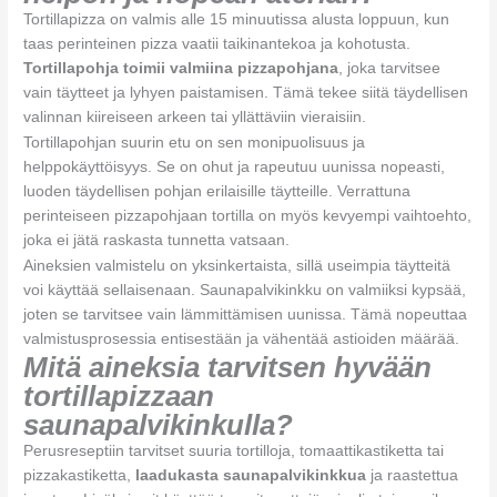
Tortillapizza on valmis alle 15 minuutissa alusta loppuun, kun
taas perinteinen pizza vaatii taikinantekoa ja kohotusta.
Tortillapohja toimii valmiina pizzapohjana
, joka tarvitsee
vain täytteet ja lyhyen paistamisen. Tämä tekee siitä täydellisen
valinnan kiireiseen arkeen tai yllättäviin vieraisiin.
Tortillapohjan suurin etu on sen monipuolisuus ja
helppokäyttöisyys. Se on ohut ja rapeutuu uunissa nopeasti,
luoden täydellisen pohjan erilaisille täytteille. Verrattuna
perinteiseen pizzapohjaan tortilla on myös kevyempi vaihtoehto,
joka ei jätä raskasta tunnetta vatsaan.
Aineksien valmistelu on yksinkertaista, sillä useimpia täytteitä
voi käyttää sellaisenaan. Saunapalvikinkku on valmiiksi kypsää,
joten se tarvitsee vain lämmittämisen uunissa. Tämä nopeuttaa
valmistusprosessia entisestään ja vähentää astioiden määrää.
Mitä aineksia tarvitsen hyvään
tortillapizzaan
saunapalvikinkulla?
Perusreseptiin tarvitset suuria tortilloja, tomaattikastiketta tai
pizzakastiketta,
laadukasta saunapalvikinkkua
ja raastettua