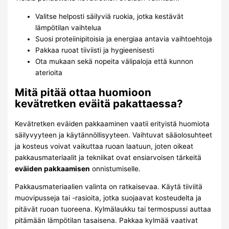
Valitse helposti säilyviä ruokia, jotka kestävät
lämpötilan vaihtelua
Suosi proteiinipitoisia ja energiaa antavia vaihtoehtoja
Pakkaa ruoat tiiviisti ja hygieenisesti
Ota mukaan sekä nopeita välipaloja että kunnon
aterioita
Mitä pitää ottaa huomioon
kevätretken eväitä pakattaessa?
Kevätretken eväiden pakkaaminen vaatii erityistä huomiota
säilyvyyteen ja käytännöllisyyteen. Vaihtuvat sääolosuhteet
ja kosteus voivat vaikuttaa ruoan laatuun, joten oikeat
pakkausmateriaalit ja tekniikat ovat ensiarvoisen tärkeitä
eväiden pakkaamisen
onnistumiselle.
Pakkausmateriaalien valinta on ratkaisevaa. Käytä tiiviitä
muovipusseja tai -rasioita, jotka suojaavat kosteudelta ja
pitävät ruoan tuoreena. Kylmälaukku tai termospussi auttaa
pitämään lämpötilan tasaisena. Pakkaa kylmää vaativat