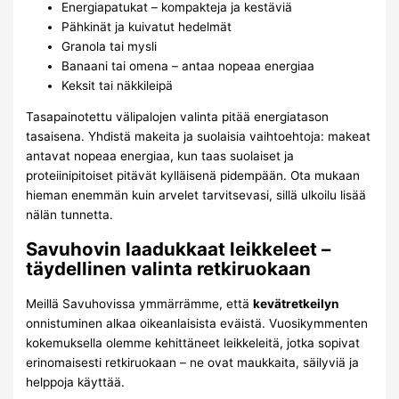
Energiapatukat – kompakteja ja kestäviä
Pähkinät ja kuivatut hedelmät
Granola tai mysli
Banaani tai omena – antaa nopeaa energiaa
Keksit tai näkkileipä
Tasapainotettu välipalojen valinta pitää energiatason
tasaisena. Yhdistä makeita ja suolaisia vaihtoehtoja: makeat
antavat nopeaa energiaa, kun taas suolaiset ja
proteiinipitoiset pitävät kylläisenä pidempään. Ota mukaan
hieman enemmän kuin arvelet tarvitsevasi, sillä ulkoilu lisää
nälän tunnetta.
Savuhovin laadukkaat leikkeleet –
täydellinen valinta retkiruokaan
Meillä Savuhovissa ymmärrämme, että
kevätretkeilyn
onnistuminen alkaa oikeanlaisista eväistä. Vuosikymmenten
kokemuksella olemme kehittäneet leikkeleitä, jotka sopivat
erinomaisesti retkiruokaan – ne ovat maukkaita, säilyviä ja
helppoja käyttää.