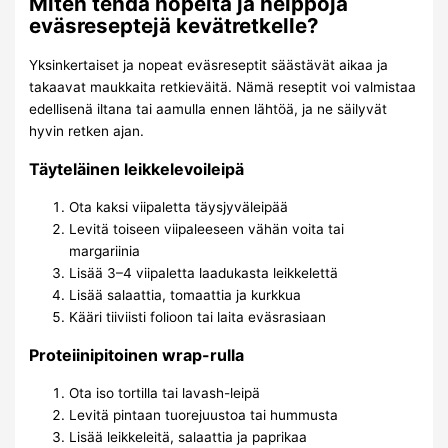
Miten tehdä nopeita ja helppoja
eväsreseptejä kevätretkelle?
Yksinkertaiset ja nopeat eväsreseptit säästävät aikaa ja
takaavat maukkaita retkieväitä. Nämä reseptit voi valmistaa
edellisenä iltana tai aamulla ennen lähtöä, ja ne säilyvät
hyvin retken ajan.
Täyteläinen leikkelevoileipä
Ota kaksi viipaletta täysjyväleipää
Levitä toiseen viipaleeseen vähän voita tai
margariinia
Lisää 3–4 viipaletta laadukasta leikkelettä
Lisää salaattia, tomaattia ja kurkkua
Kääri tiiviisti folioon tai laita eväsrasiaan
Proteiinipitoinen wrap-rulla
Ota iso tortilla tai lavash-leipä
Levitä pintaan tuorejuustoa tai hummusta
Lisää leikkeleitä, salaattia ja paprikaa