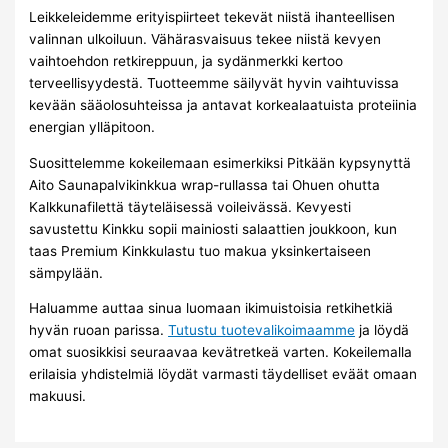
Leikkeleidemme erityispiirteet tekevät niistä ihanteellisen
valinnan ulkoiluun. Vähärasvaisuus tekee niistä kevyen
vaihtoehdon retkireppuun, ja sydänmerkki kertoo
terveellisyydestä. Tuotteemme säilyvät hyvin vaihtuvissa
kevään sääolosuhteissa ja antavat korkealaatuista proteiinia
energian ylläpitoon.
Suosittelemme kokeilemaan esimerkiksi Pitkään kypsynyttä
Aito Saunapalvikinkkua wrap-rullassa tai Ohuen ohutta
Kalkkunafilettä täyteläisessä voileivässä. Kevyesti
savustettu Kinkku sopii mainiosti salaattien joukkoon, kun
taas Premium Kinkkulastu tuo makua yksinkertaiseen
sämpylään.
Haluamme auttaa sinua luomaan ikimuistoisia retkihetkiä
hyvän ruoan parissa.
Tutustu tuotevalikoimaamme
ja löydä
omat suosikkisi seuraavaa kevätretkeä varten. Kokeilemalla
erilaisia yhdistelmiä löydät varmasti täydelliset eväät omaan
makuusi.