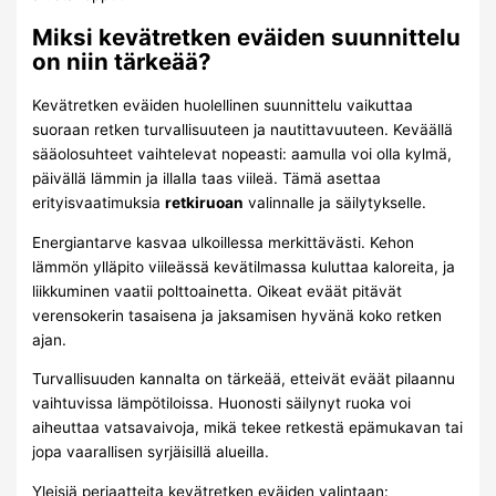
Miksi kevätretken eväiden suunnittelu
on niin tärkeää?
Kevätretken eväiden huolellinen suunnittelu vaikuttaa
suoraan retken turvallisuuteen ja nautittavuuteen. Keväällä
sääolosuhteet vaihtelevat nopeasti: aamulla voi olla kylmä,
päivällä lämmin ja illalla taas viileä. Tämä asettaa
erityisvaatimuksia
retkiruoan
valinnalle ja säilytykselle.
Energiantarve kasvaa ulkoillessa merkittävästi. Kehon
lämmön ylläpito viileässä kevätilmassa kuluttaa kaloreita, ja
liikkuminen vaatii polttoainetta. Oikeat eväät pitävät
verensokerin tasaisena ja jaksamisen hyvänä koko retken
ajan.
Turvallisuuden kannalta on tärkeää, etteivät eväät pilaannu
vaihtuvissa lämpötiloissa. Huonosti säilynyt ruoka voi
aiheuttaa vatsavaivoja, mikä tekee retkestä epämukavan tai
jopa vaarallisen syrjäisillä alueilla.
Yleisiä periaatteita kevätretken eväiden valintaan: