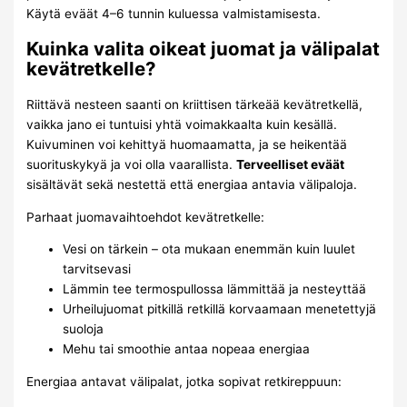
Käytä eväät 4–6 tunnin kuluessa valmistamisesta.
Kuinka valita oikeat juomat ja välipalat
kevätretkelle?
Riittävä nesteen saanti on kriittisen tärkeää kevätretkellä,
vaikka jano ei tuntuisi yhtä voimakkaalta kuin kesällä.
Kuivuminen voi kehittyä huomaamatta, ja se heikentää
suorituskykyä ja voi olla vaarallista.
Terveelliset eväät
sisältävät sekä nestettä että energiaa antavia välipaloja.
Parhaat juomavaihtoehdot kevätretkelle:
Vesi on tärkein – ota mukaan enemmän kuin luulet
tarvitsevasi
Lämmin tee termospullossa lämmittää ja nesteyttää
Urheilujuomat pitkillä retkillä korvaamaan menetettyjä
suoloja
Mehu tai smoothie antaa nopeaa energiaa
Energiaa antavat välipalat, jotka sopivat retkireppuun: