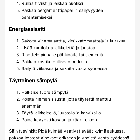
Rullaa tiiviisti ja leikkaa puoliksi
Pakkaa pergamenttipaperiin säilyvyyden
parantamiseksi
Energiasalaatti
Sekoita vihersalaattia, kirsikkatomaatteja ja kurkkua
Lisää kuutioitua leikkelettä ja juustoa
Ripottele pinnalle pähkinöitä tai siemeniä
Pakkaa kastike erilliseen purkkiin
Säilytä viileässä ja sekoita vasta syödessä
Täytteinen sämpylä
Halkaise tuore sämpylä
Poista hieman sisusta, jotta täytettä mahtuu
enemmän
Täytä leikkeleellä, juustolla ja kasviksilla
Paina kevyesti kasaan ja kääri folioon
Säilytysvinkit: Pidä kylmää vaativat eväät kylmälaukussa,
pakkaa kosteat ainekset erikseen ja yhdistä vasta syödessä.