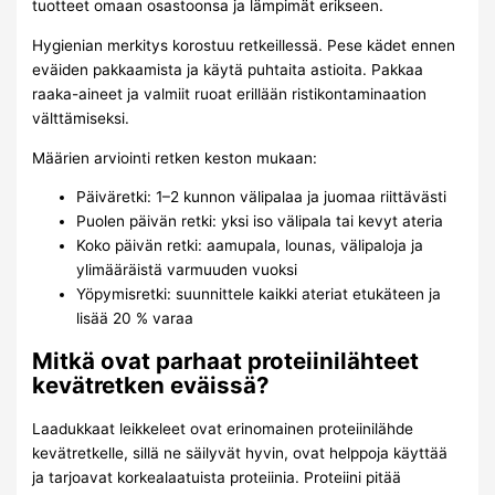
tuotteet omaan osastoonsa ja lämpimät erikseen.
Hygienian merkitys korostuu retkeillessä. Pese kädet ennen
eväiden pakkaamista ja käytä puhtaita astioita. Pakkaa
raaka-aineet ja valmiit ruoat erillään ristikontaminaation
välttämiseksi.
Määrien arviointi retken keston mukaan:
Päiväretki: 1–2 kunnon välipalaa ja juomaa riittävästi
Puolen päivän retki: yksi iso välipala tai kevyt ateria
Koko päivän retki: aamupala, lounas, välipaloja ja
ylimääräistä varmuuden vuoksi
Yöpymisretki: suunnittele kaikki ateriat etukäteen ja
lisää 20 % varaa
Mitkä ovat parhaat proteiinilähteet
kevätretken eväissä?
Laadukkaat leikkeleet ovat erinomainen proteiinilähde
kevätretkelle, sillä ne säilyvät hyvin, ovat helppoja käyttää
ja tarjoavat korkealaatuista proteiinia. Proteiini pitää