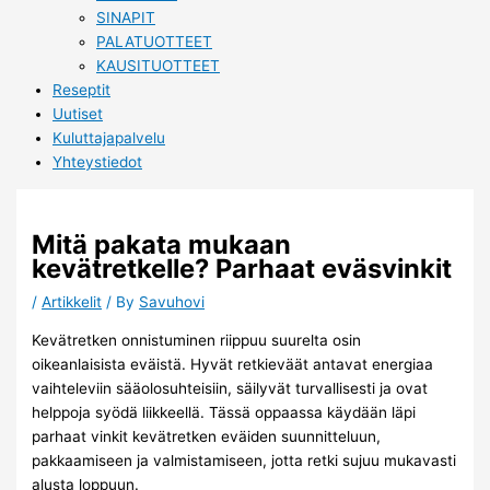
SINAPIT
PALATUOTTEET
KAUSITUOTTEET
Reseptit
Uutiset
Kuluttajapalvelu
Yhteystiedot
Mitä pakata mukaan
kevätretkelle? Parhaat eväsvinkit
/
Artikkelit
/ By
Savuhovi
Kevätretken onnistuminen riippuu suurelta osin
oikeanlaisista eväistä. Hyvät retkieväät antavat energiaa
vaihteleviin sääolosuhteisiin, säilyvät turvallisesti ja ovat
helppoja syödä liikkeellä. Tässä oppaassa käydään läpi
parhaat vinkit kevätretken eväiden suunnitteluun,
pakkaamiseen ja valmistamiseen, jotta retki sujuu mukavasti
alusta loppuun.