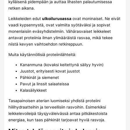
kylläisenä pidempään ja auttaa lihasten palautumisessa
retken aikana.
Leikkeleiden edut
ulkoiluruoassa
ovat moninaiset. Ne eivät
vaadi kypsennystä, ovat valmiita syötäväksi ja sopivat
monenlaisiin eväsyhdistelmiin. Vähärasvaiset leikkeleet
antavat proteiinia ilman ylimääräistä rasvaa, mikä tekee
niistä kevyen vaihtoehdon retkireppuun.
Muita käytännöllisiä proteiinilähteitä:
Kananmuna (kovaksi keitettynä säilyy hyvin)
Juustot, erityisesti kovat juustot
Pähkinät ja siemenet
Pavut ja linssit salaateissa
Kalasäilykkeet
Tasapainoisen aterian luomiseksi yhdistä proteiini
hiilihydraatteihin ja terveellisiin rasvoihin. Esimerkiksi
leikkelevoileipä täysjyväleivässä antaa pitkäkestoista
energiaa, kun taas pähkinät tarjoavat hyviä rasvoja.