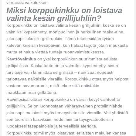
vieraisiisi vaikutuksen.
Miksi korppukinkku on loistava
valinta kesän grillijuhliin?
Korppukinkku on loistava valinta kesän grillijuhliin, koska se on
valmiiksi kypsennetty, monipuolinen ja herkullinen raaka-aine,
joka sopii lukuisiin grilliruokiin. Tämä tekee siitä erityisen
kätevän kiireisiin kesäpäiviin, kun haluat tarjota jotain maukasta
mutta et halua viettää tunteja ruoanvalmistuksessa.
Käyttövalmius
on yksi korppukinkun suurimmista eduista
grillijuhlissa. Koska tuote on jo valmiiksi kypsennetty, sinun
tarvitsee vain lämmittää se grillissä – näin saat nopeasti
tarjottavaa nälkäisille vieraille. Korppukinkku ottaa myös helposti
vastaan savun aromit, mikä tekee siitä entistäkin
maukkaamman grillattuna.
Ravintosisällöltään korppukinkku on varsin kevyt vaihtoehto
grillijuhliin. Se on luonnostaan vähärasvainen proteiininlähde,
joka sopii mainiosti myös terveystietoisille vieraille. Voit yhdistää
sen tuoreisiin kasviksiin, hedelmiin tai täysjyvätuotteisiin
luodaksesi tasapainoisia ja terveellisiä aterioita.
Korppukinkku toimii myös loistavasti erilaisten makujen kanssa