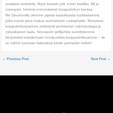
suolaisia vivahteita. Myös tuoreet yrtit, kuten basilika, tilli ja
rosmariini, toimivat erinomaisesti korppukinkun kanssa.
Me Savuhovilla olemme ylpeitä laadukkaista tuotteistamme,
jotka tuovat aitoa makua suomalaisiin ruokapöytiin. Mureassa
korppukinkussamme yhdistyvät perinteinen valmistustapa ja
nykyaikainen laatu. Seuraaviin grillijuhliisi suosittelemme
lämpimästi kokeilemaan monipuolista korppukinkkuamme – se
on valmis tuomaan lisämakua kesän parhaisiin hetkiin!
←
Previous Post
Next Post
→