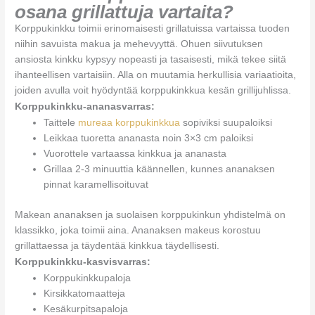
osana grillattuja vartaita?
Korppukinkku toimii erinomaisesti grillatuissa vartaissa tuoden
niihin savuista makua ja mehevyyttä. Ohuen siivutuksen
ansiosta kinkku kypsyy nopeasti ja tasaisesti, mikä tekee siitä
ihanteellisen vartaisiin. Alla on muutamia herkullisia variaatioita,
joiden avulla voit hyödyntää korppukinkkua kesän grillijuhlissa.
Korppukinkku-ananasvarras:
Taittele
mureaa korppukinkkua
sopiviksi suupaloiksi
Leikkaa tuoretta ananasta noin 3×3 cm paloiksi
Vuorottele vartaassa kinkkua ja ananasta
Grillaa 2-3 minuuttia käännellen, kunnes ananaksen
pinnat karamellisoituvat
Makean ananaksen ja suolaisen korppukinkun yhdistelmä on
klassikko, joka toimii aina. Ananaksen makeus korostuu
grillattaessa ja täydentää kinkkua täydellisesti.
Korppukinkku-kasvisvarras:
Korppukinkkupaloja
Kirsikkatomaatteja
Kesäkurpitsapaloja