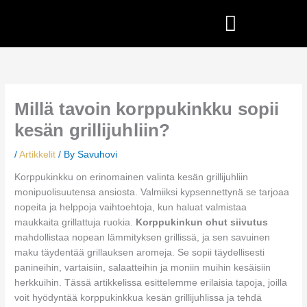
Skip
to
content
Millä tavoin korppukinkku sopii
kesän grillijuhliin?
/
Artikkelit
/ By
Savuhovi
Korppukinkku on erinomainen valinta kesän grillijuhliin
monipuolisuutensa ansiosta. Valmiiksi kypsennettynä se tarjoaa
nopeita ja helppoja vaihtoehtoja, kun haluat valmistaa
maukkaita grillattuja ruokia.
Korppukinkun ohut siivutus
mahdollistaa nopean lämmityksen grillissä, ja sen savuinen
maku täydentää grillauksen aromeja. Se sopii täydellisesti
panineihin, vartaisiin, salaatteihin ja moniin muihin kesäisiin
herkkuihin. Tässä artikkelissa esittelemme erilaisia tapoja, joilla
voit hyödyntää korppukinkkua kesän grillijuhlissa ja tehdä