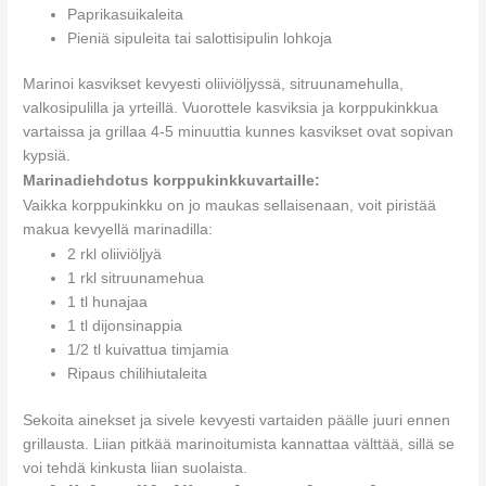
Paprikasuikaleita
Pieniä sipuleita tai salottisipulin lohkoja
Marinoi kasvikset kevyesti oliiviöljyssä, sitruunamehulla,
valkosipulilla ja yrteillä. Vuorottele kasviksia ja korppukinkkua
vartaissa ja grillaa 4-5 minuuttia kunnes kasvikset ovat sopivan
kypsiä.
Marinadiehdotus korppukinkkuvartaille:
Vaikka korppukinkku on jo maukas sellaisenaan, voit piristää
makua kevyellä marinadilla:
2 rkl oliiviöljyä
1 rkl sitruunamehua
1 tl hunajaa
1 tl dijonsinappia
1/2 tl kuivattua timjamia
Ripaus chilihiutaleita
Sekoita ainekset ja sivele kevyesti vartaiden päälle juuri ennen
grillausta. Liian pitkää marinoitumista kannattaa välttää, sillä se
voi tehdä kinkusta liian suolaista.