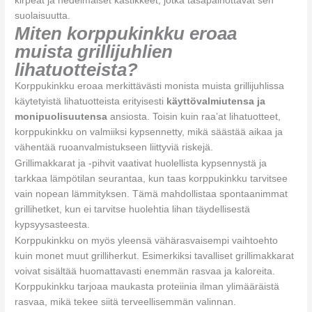
kirpeät ja hedelmäiset kastikkeet, jotka tasapainottavat sen
suolaisuutta.
Miten korppukinkku eroaa
muista grillijuhlien
lihatuotteista?
Korppukinkku eroaa merkittävästi monista muista grillijuhlissa
käytetyistä lihatuotteista erityisesti
käyttövalmiutensa ja
monipuolisuutensa
ansiosta. Toisin kuin raa’at lihatuotteet,
korppukinkku on valmiiksi kypsennetty, mikä säästää aikaa ja
vähentää ruoanvalmistukseen liittyviä riskejä.
Grillimakkarat ja -pihvit vaativat huolellista kypsennystä ja
tarkkaa lämpötilan seurantaa, kun taas korppukinkku tarvitsee
vain nopean lämmityksen. Tämä mahdollistaa spontaanimmat
grillihetket, kun ei tarvitse huolehtia lihan täydellisestä
kypsyysasteesta.
Korppukinkku on myös yleensä vähärasvaisempi vaihtoehto
kuin monet muut grilliherkut. Esimerkiksi tavalliset grillimakkarat
voivat sisältää huomattavasti enemmän rasvaa ja kaloreita.
Korppukinkku tarjoaa maukasta proteiinia ilman ylimääräistä
rasvaa, mikä tekee siitä terveellisemmän valinnan.