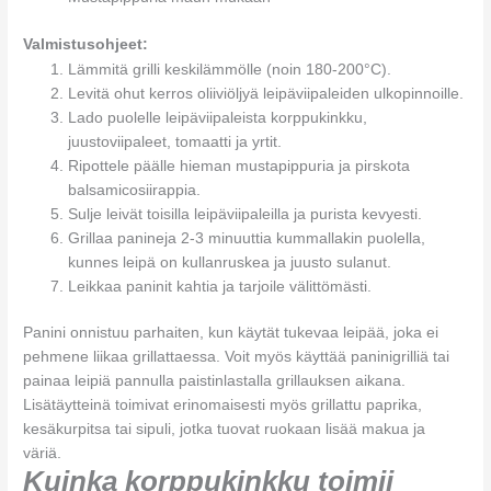
Valmistusohjeet:
Lämmitä grilli keskilämmölle (noin 180-200°C).
Levitä ohut kerros oliiviöljyä leipäviipaleiden ulkopinnoille.
Lado puolelle leipäviipaleista korppukinkku,
juustoviipaleet, tomaatti ja yrtit.
Ripottele päälle hieman mustapippuria ja pirskota
balsamicosiirappia.
Sulje leivät toisilla leipäviipaleilla ja purista kevyesti.
Grillaa panineja 2-3 minuuttia kummallakin puolella,
kunnes leipä on kullanruskea ja juusto sulanut.
Leikkaa paninit kahtia ja tarjoile välittömästi.
Panini onnistuu parhaiten, kun käytät tukevaa leipää, joka ei
pehmene liikaa grillattaessa. Voit myös käyttää paninigrilliä tai
painaa leipiä pannulla paistinlastalla grillauksen aikana.
Lisätäytteinä toimivat erinomaisesti myös grillattu paprika,
kesäkurpitsa tai sipuli, jotka tuovat ruokaan lisää makua ja
väriä.
Kuinka korppukinkku toimii