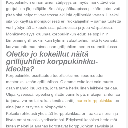
Korppukinkun erinomainen säilyvyys on myös merkittävä etu
grillijuhlien järjestäjälle. Se säilyy jääkaapissa pitkään, joten voit
pitää sitä helposti varastossa äkillisiä grillihetkiä varten. Lisäksi
sitä voi käyttää monipuolisesti eri ruokalajeihin – samaa tuotetta
voi hyödyntää alkupaloissa, pääruoissa ja jopa välipaloissa.
Monikäyttöisyys kruunaa korppukinkun edut: se sopii niin
lämpimiin grilliruokiin kuin kylmiin salaatteihin, mikä tekee siitä
korvaamattoman ainesosan grillijuhlien menun suunnittelussa.
Oletko jo kokeillut näitä
grillijuhlien korppukinkku-
ideoita?
Korppukinkku osoittautuu todelliseksi monipuolisuuden
mestariksi kesän grillijuhlissa. Olemme esitelleet vain murto-
osan mahdollisuuksista, joita tämä herkullinen leikkele tarjoaa.
Olipa kyseessä rapeaksi grillattu paninileipä, makujen sinfoniaa
tarjoava varras tai raikas kesäsalaatti,
murea korppukinkku
tuo
aina jotain erityistä ruokapöytään.
Kokeile rohkeasti yhdistää korppukinkkua eri raaka-aineisiin ja
löydä omat suosikkiyhdistelmäsi. Erityisesti kesäiset hedelmät
kuten meloni ja ananas korostavat korppukinkun savuisia ja