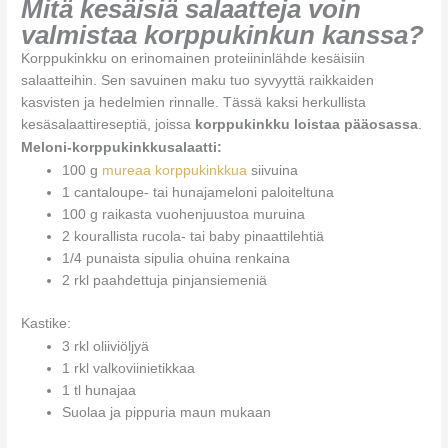
Mitä kesäisiä salaatteja voin
valmistaa korppukinkun kanssa?
Korppukinkku on erinomainen proteiininlähde kesäisiin
salaatteihin. Sen savuinen maku tuo syvyyttä raikkaiden
kasvisten ja hedelmien rinnalle. Tässä kaksi herkullista
kesäsalaattireseptiä, joissa
korppukinkku loistaa pääosassa
.
Meloni-korppukinkkusalaatti:
100 g
mureaa korppukinkkua
siivuina
1 cantaloupe- tai hunajameloni paloiteltuna
100 g raikasta vuohenjuustoa muruina
2 kourallista rucola- tai baby pinaattilehtiä
1/4 punaista sipulia ohuina renkaina
2 rkl paahdettuja pinjansiemeniä
Kastike:
3 rkl oliiviöljyä
1 rkl valkoviinietikkaa
1 tl hunajaa
Suolaa ja pippuria maun mukaan