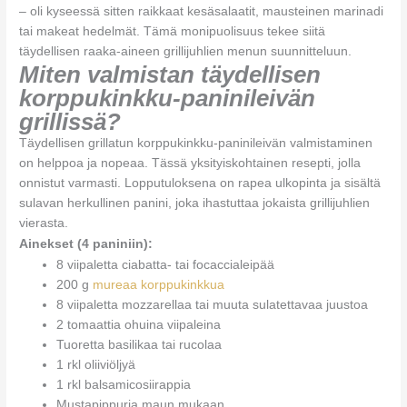
– oli kyseessä sitten raikkaat kesäsalaatit, mausteinen marinadi
tai makeat hedelmät. Tämä monipuolisuus tekee siitä
täydellisen raaka-aineen grillijuhlien menun suunnitteluun.
Miten valmistan täydellisen
korppukinkku-paninileivän
grillissä?
Täydellisen grillatun korppukinkku-paninileivän valmistaminen
on helppoa ja nopeaa. Tässä yksityiskohtainen resepti, jolla
onnistut varmasti. Lopputuloksena on rapea ulkopinta ja sisältä
sulavan herkullinen panini, joka ihastuttaa jokaista grillijuhlien
vierasta.
Ainekset (4 paniniin):
8 viipaletta ciabatta- tai focaccialeipää
200 g
mureaa korppukinkkua
8 viipaletta mozzarellaa tai muuta sulatettavaa juustoa
2 tomaattia ohuina viipaleina
Tuoretta basilikaa tai rucolaa
1 rkl oliiviöljyä
1 rkl balsamicosiirappia
Mustapippuria maun mukaan