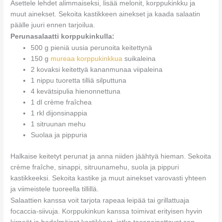
Asettele lehdet alimmaiseksi, lisää melonit, korppukinkku ja
muut ainekset. Sekoita kastikkeen ainekset ja kaada salaatin
päälle juuri ennen tarjoilua.
Perunasalaatti korppukinkulla:
500 g pieniä uusia perunoita keitettynä
150 g
mureaa korppukinkkua
suikaleina
2 kovaksi keitettyä kananmunaa viipaleina
1 nippu tuoretta tilliä silputtuna
4 kevätsipulia hienonnettuna
1 dl crème fraîchea
1 rkl dijonsinappia
1 sitruunan mehu
Suolaa ja pippuria
Halkaise keitetyt perunat ja anna niiden jäähtyä hieman. Sekoita
crème fraîche, sinappi, sitruunamehu, suola ja pippuri
kastikkeeksi. Sekoita kastike ja muut ainekset varovasti yhteen
ja viimeistele tuoreella tillillä.
Salaattien kanssa voit tarjota rapeaa leipää tai grillattuaja
focaccia-siivuja. Korppukinkun kanssa toimivat erityisen hyvin