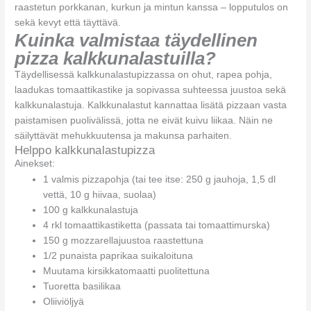
raastetun porkkanan, kurkun ja mintun kanssa – lopputulos on
sekä kevyt että täyttävä.
Kuinka valmistaa täydellinen
pizza kalkkunalastuilla?
Täydellisessä kalkkunalastupizzassa on ohut, rapea pohja,
laadukas tomaattikastike ja sopivassa suhteessa juustoa sekä
kalkkunalastuja. Kalkkunalastut kannattaa lisätä pizzaan vasta
paistamisen puolivälissä, jotta ne eivät kuivu liikaa. Näin ne
säilyttävät mehukkuutensa ja makunsa parhaiten.
Helppo kalkkunalastupizza
Ainekset:
1 valmis pizzapohja (tai tee itse: 250 g jauhoja, 1,5 dl
vettä, 10 g hiivaa, suolaa)
100 g kalkkunalastuja
4 rkl tomaattikastiketta (passata tai tomaattimurska)
150 g mozzarellajuustoa raastettuna
1/2 punaista paprikaa suikaloituna
Muutama kirsikkatomaatti puolitettuna
Tuoretta basilikaa
Oliiviöljyä