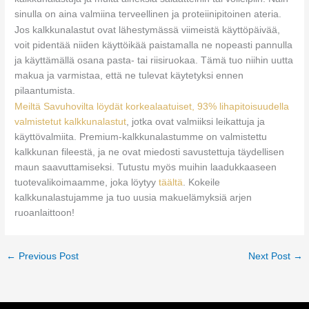
sinulla on aina valmiina terveellinen ja proteiinipitoinen ateria.
Jos kalkkunalastut ovat lähestymässä viimeistä käyttöpäivää,
voit pidentää niiden käyttöikää paistamalla ne nopeasti pannulla
ja käyttämällä osana pasta- tai riisiruokaa. Tämä tuo niihin uutta
makua ja varmistaa, että ne tulevat käytetyksi ennen
pilaantumista.
Meiltä Savuhovilta löydät korkealaatuiset, 93% lihapitoisuudella
valmistetut kalkkunalastut
, jotka ovat valmiiksi leikattuja ja
käyttövalmiita. Premium-kalkkunalastumme on valmistettu
kalkkunan fileestä, ja ne ovat miedosti savustettuja täydellisen
maun saavuttamiseksi. Tutustu myös muihin laadukkaaseen
tuotevalikoimaamme, joka löytyy
täältä
. Kokeile
kalkkunalastujamme ja tuo uusia makuelämyksiä arjen
ruoanlaittoon!
←
Previous Post
Next Post
→