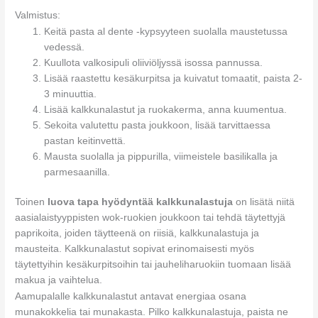
Valmistus:
Keitä pasta al dente -kypsyyteen suolalla maustetussa
vedessä.
Kuullota valkosipuli oliiviöljyssä isossa pannussa.
Lisää raastettu kesäkurpitsa ja kuivatut tomaatit, paista 2-
3 minuuttia.
Lisää kalkkunalastut ja ruokakerma, anna kuumentua.
Sekoita valutettu pasta joukkoon, lisää tarvittaessa
pastan keitinvettä.
Mausta suolalla ja pippurilla, viimeistele basilikalla ja
parmesaanilla.
Toinen
luova tapa hyödyntää kalkkunalastuja
on lisätä niitä
aasialaistyyppisten wok-ruokien joukkoon tai tehdä täytettyjä
paprikoita, joiden täytteenä on riisiä, kalkkunalastuja ja
mausteita. Kalkkunalastut sopivat erinomaisesti myös
täytettyihin kesäkurpitsoihin tai jauheliharuokiin tuomaan lisää
makua ja vaihtelua.
Aamupalalle kalkkunalastut antavat energiaa osana
munakokkelia tai munakasta. Pilko kalkkunalastuja, paista ne