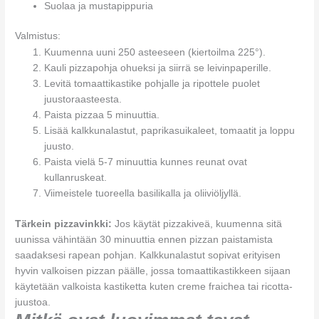
Suolaa ja mustapippuria
Valmistus:
Kuumenna uuni 250 asteeseen (kiertoilma 225°).
Kauli pizzapohja ohueksi ja siirrä se leivinpaperille.
Levitä tomaattikastike pohjalle ja ripottele puolet
juustoraasteesta.
Paista pizzaa 5 minuuttia.
Lisää kalkkunalastut, paprikasuikaleet, tomaatit ja loppu
juusto.
Paista vielä 5-7 minuuttia kunnes reunat ovat
kullanruskeat.
Viimeistele tuoreella basilikalla ja oliiviöljyllä.
Tärkein pizzavinkki:
Jos käytät pizzakiveä, kuumenna sitä
uunissa vähintään 30 minuuttia ennen pizzan paistamista
saadaksesi rapean pohjan. Kalkkunalastut sopivat erityisen
hyvin valkoisen pizzan päälle, jossa tomaattikastikkeen sijaan
käytetään valkoista kastiketta kuten creme fraichea tai ricotta-
juustoa.