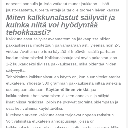
nopeasti pannulla ja lisää vatkatut munat joukkoon. Lisää
juustoraastetta, tuoreita yrttejä ja tarjoile tuoreen leivän kanssa.
Miten kalkkunalastut säilyvät ja
kuinka niitä voi hyödyntää
tehokkaasti?
Kalkkunalastut säilyvät avaamattomina jääkaapissa niiden
pakkauksessa ilmoitettuun päivämäärään asti, yleensä noin 2-3
viikkoa. Avattuina ne tulisi käyttää 3-5 päivän sisällä parhaan
laadun takaamiseksi. Kalkkunalastuja voi myös pakastaa jopa
1-2 kuukaudeksi tiiviissä pakkauksessa, mikä pidentää niiden
säilyvyyttä.
Tehokkainta kalkkunalastujen käyttö on, kun suunnittelet ateriat
etukäteen. Yhdestä 300 gramman pakkauksesta riittää aineksia
useampaan ateriaan.
Käytännöllinen vinkki:
jaa
kalkkunalastut heti avaamisen jälkeen annoksiin ja säilytä
ilmatiiviissä rasioissa, jolloin ne pysyvät tuoreina pidempään ja
ovat heti valmiina käytettäväksi.
Kiireiseen arkeen kalkkunalastut tarjoavat nopean ratkaisun.
Voit valmistaa etukäteen annospusseja, joissa on
kalkkunalastuja ja muita aineksia salaatteihin tai voileipiin. Näin