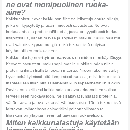
ne ovat monipuolinen ruoka-
aine?
Kalkkunalastut ovat kalkkunan fileestä leikattuja ohuita siivuja,
jotka on kypsytetty ja usein miedosti savustettu. Ne ovat
korkealaatuista proteiininlähdettä, jossa on tyypillisesti korkea
lihapitoisuus, vähän rasvaa ja sopivasti makua. Kalkkunalastut
ovat valmiiksi kypsennettyjä, mikä tekee niistä erityisen
käytännöllisen raaka-aineen.
Kalkkunalastujen
erityinen vahvuus
on niiden monikäyttöisyys.
Kevyesti savustettu maku sopii moniin ruokiin tuoden niihin
proteiinia ilman liiallista rasvan määrää. Niiden rakenne säilyy
hyvin sekä kylmissä että lämpimissä ruoissa, mikä tekee niistä
ihanteellisen lisän niin salaatteihin kuin kypsennettäviin ruokiin.
Ravitsemuksellisesti kalkkunalastut ovat erinomainen valinta
terveelliseen ruokavalioon. Ne sisältävät runsaasti proteiinia,
vähän rasvaa ja ovat yleensä vähäsuolaisia. Tämä tekee niistä
loistavan vaihtoehdon esimerkiksi painonhallintaan tai
lihaskunnon ylläpitämiseen tähtäävään ruokavalioon.
Miten kalkkunalastuja käytetään