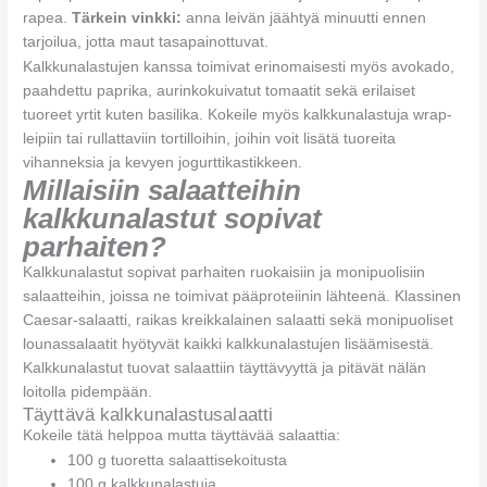
rapea.
Tärkein vinkki:
anna leivän jäähtyä minuutti ennen
tarjoilua, jotta maut tasapainottuvat.
Kalkkunalastujen kanssa toimivat erinomaisesti myös avokado,
paahdettu paprika, aurinkokuivatut tomaatit sekä erilaiset
tuoreet yrtit kuten basilika. Kokeile myös kalkkunalastuja wrap-
leipiin tai rullattaviin tortilloihin, joihin voit lisätä tuoreita
vihanneksia ja kevyen jogurttikastikkeen.
Millaisiin salaatteihin
kalkkunalastut sopivat
parhaiten?
Kalkkunalastut sopivat parhaiten ruokaisiin ja monipuolisiin
salaatteihin, joissa ne toimivat pääproteiinin lähteenä. Klassinen
Caesar-salaatti, raikas kreikkalainen salaatti sekä monipuoliset
lounassalaatit hyötyvät kaikki kalkkunalastujen lisäämisestä.
Kalkkunalastut tuovat salaattiin täyttävyyttä ja pitävät nälän
loitolla pidempään.
Täyttävä kalkkunalastusalaatti
Kokeile tätä helppoa mutta täyttävää salaattia:
100 g tuoretta salaattisekoitusta
100 g kalkkunalastuja