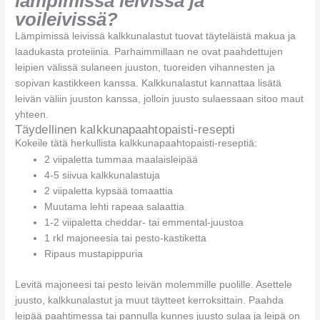
lämpimissä leivissä ja
voileivissä?
Lämpimissä leivissä kalkkunalastut tuovat täyteläistä makua ja
laadukasta proteiinia. Parhaimmillaan ne ovat paahdettujen
leipien välissä sulaneen juuston, tuoreiden vihannesten ja
sopivan kastikkeen kanssa. Kalkkunalastut kannattaa lisätä
leivän väliin juuston kanssa, jolloin juusto sulaessaan sitoo maut
yhteen.
Täydellinen kalkkunapaahtopaisti-resepti
Kokeile tätä herkullista kalkkunapaahtopaisti-reseptiä:
2 viipaletta tummaa maalaisleipää
4-5 siivua kalkkunalastuja
2 viipaletta kypsää tomaattia
Muutama lehti rapeaa salaattia
1-2 viipaletta cheddar- tai emmental-juustoa
1 rkl majoneesia tai pesto-kastiketta
Ripaus mustapippuria
Levitä majoneesi tai pesto leivän molemmille puolille. Asettele
juusto, kalkkunalastut ja muut täytteet kerroksittain. Paahda
leipää paahtimessa tai pannulla kunnes juusto sulaa ja leipä on