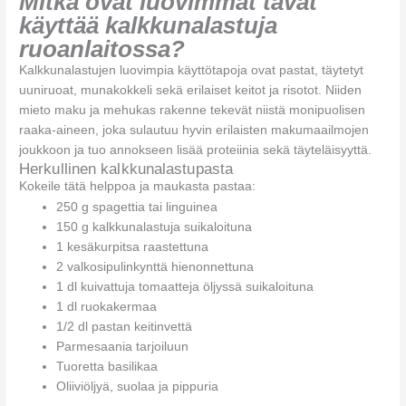
Mitkä ovat luovimmat tavat
käyttää kalkkunalastuja
ruoanlaitossa?
Kalkkunalastujen luovimpia käyttötapoja ovat pastat, täytetyt
uuniruoat, munakokkeli sekä erilaiset keitot ja risotot. Niiden
mieto maku ja mehukas rakenne tekevät niistä monipuolisen
raaka-aineen, joka sulautuu hyvin erilaisten makumaailmojen
joukkoon ja tuo annokseen lisää proteiinia sekä täyteläisyyttä.
Herkullinen kalkkunalastupasta
Kokeile tätä helppoa ja maukasta pastaa:
250 g spagettia tai linguinea
150 g kalkkunalastuja suikaloituna
1 kesäkurpitsa raastettuna
2 valkosipulinkynttä hienonnettuna
1 dl kuivattuja tomaatteja öljyssä suikaloituna
1 dl ruokakermaa
1/2 dl pastan keitinvettä
Parmesaania tarjoiluun
Tuoretta basilikaa
Oliiviöljyä, suolaa ja pippuria