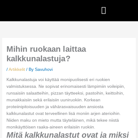
Skip
to
content
Mihin ruokaan laittaa
kalkkunalastuja?
/
Artikkelit
/ By
Savuhovi
Kalkkunalastuja voi käyttää monipuolisesti eri ruokien
valmistuksessa. Ne sopivat erinomaisesti lämpimiin voileipiin,
runsaisiin salaatteihin, pizzan täytteeksi, pastoihin, keittoihin,
munakkaisiin sekä erilaisiin uuniruokiin. Korkean
proteiinipitoisuuden ja vähärasvaisuuden ansiosta
kalkkunalastut ovat terveellinen lisä moniin arjen aterioihin.
Niiden maku on mieto mutta täyteläinen, mikä tekee niistä
monikäyttöisen raaka-aineen erilaisiin ruokiin.
Mitä kalkkunalastut ovat ja miksi