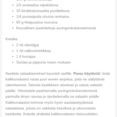
1/2 avokadoa viipaloituna
10 kirsikkatomaattia puolitettuna
1/4 punasipulia ohuina renkaina
50 g fetajuustoa muruina
Kourallinen paahdettuja auringonkukansiemeniä
Kastike:
2 rkl oliiviöljyä
1 rkl valkoviinietikkaa
1 tl hunajaa
Suolaa ja pippuria maun mukaan
Asettele salaattiainekset kauniisti vadille.
Paras käytäntö:
lisää
kalkkunalastut vasta juuri ennen tarjoilua, jotta ne säilyttävät
rakenteensa. Sekoita kastikkeen ainekset ja valuta salaatin
päälle. Viimeistele paahtamalla auringonkukansiemeniä
pannulla ilman rasvaa ja ripottelemalla ne salaatin päälle.
Kalkkunalastut toimivat myös hyvin aasialaistyylisissä
salaateissa, joissa on raikkaita kasviksia ja sitruunaista
kastiketta. Kokeile yhdistää kalkkunalastut riisinuudelien,