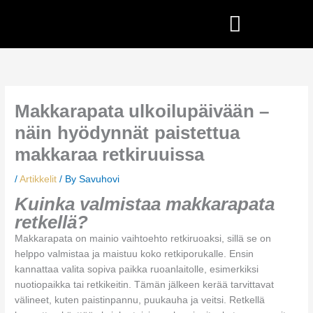
Skip
to
content
Makkarapata ulkoilupäivään –
näin hyödynnät paistettua
makkaraa retkiruuissa
/
Artikkelit
/ By
Savuhovi
Kuinka valmistaa makkarapata
retkellä?
Makkarapata on mainio vaihtoehto retkiruoaksi, sillä se on
helppo valmistaa ja maistuu koko retkiporukalle. Ensin
kannattaa valita sopiva paikka ruoanlaitolle, esimerkiksi
nuotiopaikka tai retkikeitin. Tämän jälkeen kerää tarvittavat
välineet, kuten paistinpannu, puukauha ja veitsi. Retkellä