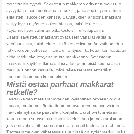
monestakin syystä. Savustetun makkaran erityinen maku tuo
syvyyttä ja monimuotoisuutta ruokiin, ja se sopii hyvin yhteen
erilaisten lisukkeiden kanssa. Savustuksen ansiosta makkara
säilyy hyvin myös retkiolosuhteissa, mikä tekee siitä
käytännöllisen valinnan pitkäkestoisiin ulkoilupäiviin.
Lisäksi savustetut makkarat ovat usein vähärasvaisia ja
vähäsuolaisia, mikä tekee niistä terveellisemmän vaihtoehdon
retkieväiden joukossa. Tämä on erityisen tärkeää, kun halutaan
pitää retkiruoka kevyenä mutta maukkaana. Savustetun
makkaran käyttö retkiruokailussa tuo perinteisiä suomalaisia
makuja luonnon keskelle, mikä tekee retkestä entistäkin
nautinnollisemman kokemuksen.
Mistä ostaa parhaat makkarat
retkelle?
Laadukkaiden makkaratuotteiden löytäminen retkelle voi olla
haaste, mutta meidän tuotteemme ovat erinomainen valinta
makuelämyksiä kaipaavalle ulkoilijalle. Savuhovi tunnetaan
kautta maan suussa sulavista leikkeleistään ja makkaroistaan,
jotka on valmistettu suomalaisella ammattitaidolla ja intohimolla.
Tuotteemme ovat vähärasvaisia ja niissä on sydänmerkki, mikä