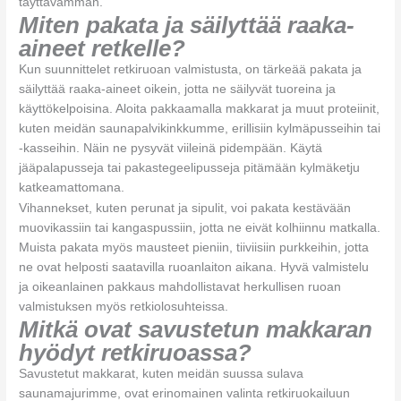
täyttävämmän.
Miten pakata ja säilyttää raaka-
aineet retkelle?
Kun suunnittelet retkiruoan valmistusta, on tärkeää pakata ja
säilyttää raaka-aineet oikein, jotta ne säilyvät tuoreina ja
käyttökelpoisina. Aloita pakkaamalla makkarat ja muut proteiinit,
kuten meidän saunapalvikinkkumme, erillisiin kylmäpusseihin tai
-kasseihin. Näin ne pysyvät viileinä pidempään. Käytä
jääpalapusseja tai pakastegeelipusseja pitämään kylmäketju
katkeamattomana.
Vihannekset, kuten perunat ja sipulit, voi pakata kestävään
muovikassiin tai kangaspussiin, jotta ne eivät kolhiinnu matkalla.
Muista pakata myös mausteet pieniin, tiiviisiin purkkeihin, jotta
ne ovat helposti saatavilla ruoanlaiton aikana. Hyvä valmistelu
ja oikeanlainen pakkaus mahdollistavat herkullisen ruoan
valmistuksen myös retkiolosuhteissa.
Mitkä ovat savustetun makkaran
hyödyt retkiruoassa?
Savustetut makkarat, kuten meidän suussa sulava
saunamajurimme, ovat erinomainen valinta retkiruokailuun