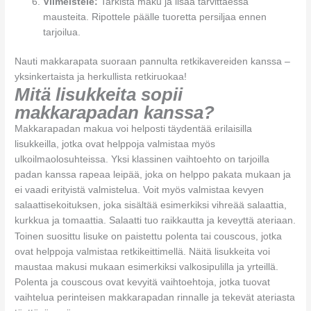
Viimeistele:
Tarkista maku ja lisää tarvittaessa
mausteita. Ripottele päälle tuoretta persiljaa ennen
tarjoilua.
Nauti makkarapata suoraan pannulta retkikavereiden kanssa –
yksinkertaista ja herkullista retkiruokaa!
Mitä lisukkeita sopii
makkarapadan kanssa?
Makkarapadan makua voi helposti täydentää erilaisilla
lisukkeilla, jotka ovat helppoja valmistaa myös
ulkoilmaolosuhteissa. Yksi klassinen vaihtoehto on tarjoilla
padan kanssa rapeaa leipää, joka on helppo pakata mukaan ja
ei vaadi erityistä valmistelua. Voit myös valmistaa kevyen
salaattisekoituksen, joka sisältää esimerkiksi vihreää salaattia,
kurkkua ja tomaattia. Salaatti tuo raikkautta ja keveyttä ateriaan.
Toinen suosittu lisuke on paistettu polenta tai couscous, jotka
ovat helppoja valmistaa retkikeittimellä. Näitä lisukkeita voi
maustaa makusi mukaan esimerkiksi valkosipulilla ja yrteillä.
Polenta ja couscous ovat kevyitä vaihtoehtoja, jotka tuovat
vaihtelua perinteisen makkarapadan rinnalle ja tekevät ateriasta