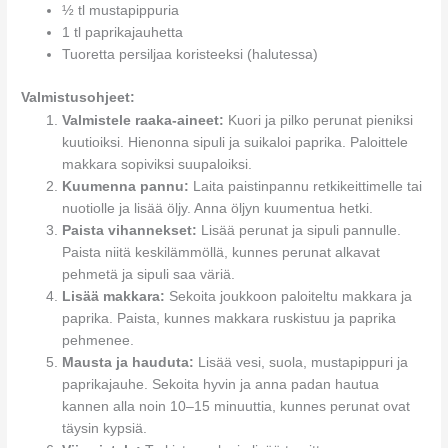
½ tl mustapippuria
1 tl paprikajauhetta
Tuoretta persiljaa koristeeksi (halutessa)
Valmistusohjeet:
Valmistele raaka-aineet:
Kuori ja pilko perunat pieniksi
kuutioiksi. Hienonna sipuli ja suikaloi paprika. Paloittele
makkara sopiviksi suupaloiksi.
Kuumenna pannu:
Laita paistinpannu retkikeittimelle tai
nuotiolle ja lisää öljy. Anna öljyn kuumentua hetki.
Paista vihannekset:
Lisää perunat ja sipuli pannulle.
Paista niitä keskilämmöllä, kunnes perunat alkavat
pehmetä ja sipuli saa väriä.
Lisää makkara:
Sekoita joukkoon paloiteltu makkara ja
paprika. Paista, kunnes makkara ruskistuu ja paprika
pehmenee.
Mausta ja hauduta:
Lisää vesi, suola, mustapippuri ja
paprikajauhe. Sekoita hyvin ja anna padan hautua
kannen alla noin 10–15 minuuttia, kunnes perunat ovat
täysin kypsiä.