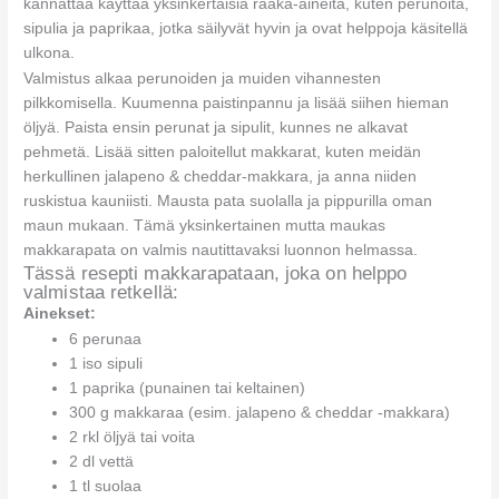
kannattaa käyttää yksinkertaisia raaka-aineita, kuten perunoita,
sipulia ja paprikaa, jotka säilyvät hyvin ja ovat helppoja käsitellä
ulkona.
Valmistus alkaa perunoiden ja muiden vihannesten
pilkkomisella. Kuumenna paistinpannu ja lisää siihen hieman
öljyä. Paista ensin perunat ja sipulit, kunnes ne alkavat
pehmetä. Lisää sitten paloitellut makkarat, kuten meidän
herkullinen jalapeno & cheddar-makkara, ja anna niiden
ruskistua kauniisti. Mausta pata suolalla ja pippurilla oman
maun mukaan. Tämä yksinkertainen mutta maukas
makkarapata on valmis nautittavaksi luonnon helmassa.
Tässä resepti makkarapataan, joka on helppo
valmistaa retkellä:
Ainekset:
6 perunaa
1 iso sipuli
1 paprika (punainen tai keltainen)
300 g makkaraa (esim. jalapeno & cheddar -makkara)
2 rkl öljyä tai voita
2 dl vettä
1 tl suolaa