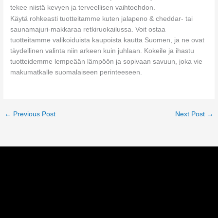
tekee niistä kevyen ja terveellisen vaihtoehdon.
Käytä rohkeasti tuotteitamme kuten jalapeno & cheddar- tai
saunamajuri-makkaraa retkiruokailussa. Voit ostaa
tuotteitamme valikoiduista kaupoista kautta Suomen, ja ne ovat
täydellinen valinta niin arkeen kuin juhlaan. Kokeile ja ihastu
tuotteidemme lempeään lämpöön ja sopivaan savuun, joka vie
makumatkalle suomalaiseen perinteeseen.
←
Previous Post
Next Post
→