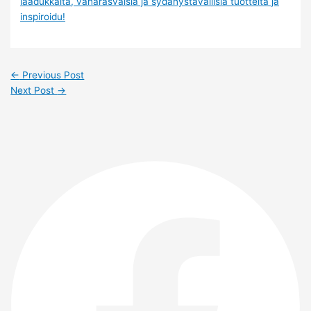
laadukkaita, vähärasvaisia ja sydänystävällisiä tuotteita ja
inspiroidu!
←
Previous Post
Next Post
→