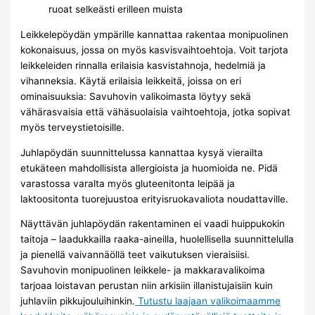
ruoat selkeästi erilleen muista
Leikkelepöydän ympärille kannattaa rakentaa monipuolinen
kokonaisuus, jossa on myös kasvisvaihtoehtoja. Voit tarjota
leikkeleiden rinnalla erilaisia kasvistahnoja, hedelmiä ja
vihanneksia. Käytä erilaisia leikkeitä, joissa on eri
ominaisuuksia: Savuhovin valikoimasta löytyy sekä
vähärasvaisia että vähäsuolaisia vaihtoehtoja, jotka sopivat
myös terveystietoisille.
Juhlapöydän suunnittelussa kannattaa kysyä vierailta
etukäteen mahdollisista allergioista ja huomioida ne. Pidä
varastossa varalta myös gluteenitonta leipää ja
laktoositonta tuorejuustoa erityisruokavaliota noudattaville.
Näyttävän juhlapöydän rakentaminen ei vaadi huippukokin
taitoja – laadukkailla raaka-aineilla, huolellisella suunnittelulla
ja pienellä vaivannäöllä teet vaikutuksen vieraisiisi.
Savuhovin monipuolinen leikkele- ja makkara­valikoima
tarjoaa loistavan perustan niin arkisiin illanistujaisiin kuin
juhlaviin pikkujouluihinkin.
Tutustu laajaan valikoimaamme