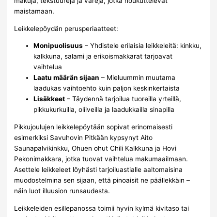
makuja, tekstuureja ja värejä, jotka houkuttelevat
maistamaan.
Leikkelepöydän perusperiaatteet:
Monipuolisuus
– Yhdistele erilaisia leikkeleitä: kinkku,
kalkkuna, salami ja erikoismakkarat tarjoavat
vaihtelua
Laatu määrän sijaan
– Mieluummin muutama
laadukas vaihtoehto kuin paljon keskinkertaista
Lisäkkeet
– Täydennä tarjoilua tuoreilla yrteillä,
pikkukurkuilla, oliiveilla ja laadukkailla sinapilla
Pikkujoulujen leikkelepöytään sopivat erinomaisesti
esimerkiksi Savuhovin Pitkään kypsynyt Aito
Saunapalvikinkku, Ohuen ohut Chili Kalkkuna ja Hovi
Pekonimakkara, jotka tuovat vaihtelua makumaailmaan.
Asettele leikkeleet löyhästi tarjoiluastialle aaltomaisina
muodostelmina sen sijaan, että pinoaisit ne päällekkäin –
näin luot illuusion runsaudesta.
Leikkeleiden esillepanossa toimii hyvin kylmä kivitaso tai