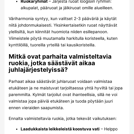
Ruokaryhmät
– Järjestä ruoat loogisiin ryhmiin:
alkupalat, pääruoat ja jälkiruoat omille alueilleen.
Väriharmonia syntyy, kun valitset 2-3 pääväriä ja käytät
niitä johdonmukaisesti. Yksinkertaisetkin ruoat näyttävät
ylellisiltä, kun kiinnität huomiota niiden esillepanoon.
Viimeistele pöytä muutamalla harkitulla koristeella, kuten
kynttilöillä, tuoreilla yrteillä tai kausikoristeilla.
Mitkä ovat parhaita valmisteltavia
ruokia, jotka säästävät aikaa
juhlajärjestelyissä?
Parhaat aikaa säästävät juhlaruoat voidaan valmistaa
etukäteen ja ne maistuvat tarjoiltaessa yhtä hyviltä tai jopa
paremmilta. Kylmät tarjoilut ovat ihanteellisia, sillä ne voi
valmistaa jopa päiviä etukäteen ja tuoda pöytään juuri
ennen vieraiden saapumista.
Ennalta valmisteltavia ruokia, jotka tekevät vaikutuksen:
Laadukkaista leikkeleistä koostuva vati
– Helppo