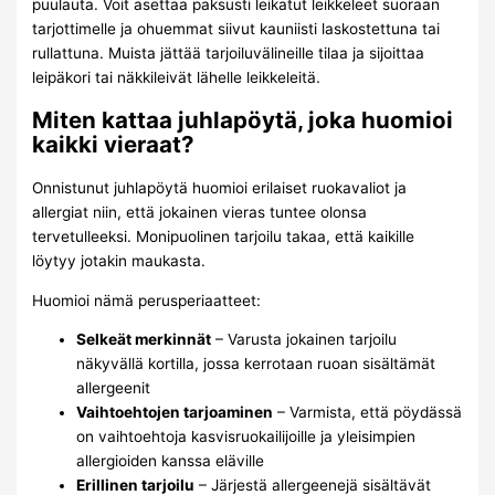
puulauta. Voit asettaa paksusti leikatut leikkeleet suoraan
tarjottimelle ja ohuemmat siivut kauniisti laskostettuna tai
rullattuna. Muista jättää tarjoiluvälineille tilaa ja sijoittaa
leipäkori tai näkkileivät lähelle leikkeleitä.
Miten kattaa juhlapöytä, joka huomioi
kaikki vieraat?
Onnistunut juhlapöytä huomioi erilaiset ruokavaliot ja
allergiat niin, että jokainen vieras tuntee olonsa
tervetulleeksi. Monipuolinen tarjoilu takaa, että kaikille
löytyy jotakin maukasta.
Huomioi nämä perusperiaatteet:
Selkeät merkinnät
– Varusta jokainen tarjoilu
näkyvällä kortilla, jossa kerrotaan ruoan sisältämät
allergeenit
Vaihtoehtojen tarjoaminen
– Varmista, että pöydässä
on vaihtoehtoja kasvisruokailijoille ja yleisimpien
allergioiden kanssa eläville
Erillinen tarjoilu
– Järjestä allergeenejä sisältävät