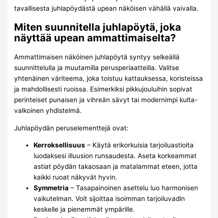
tavallisesta juhlapöydästä upean näköisen vähällä vaivalla.
Miten suunnitella juhlapöytä, joka
näyttää upean ammattimaiselta?
Ammattimaisen näköinen juhlapöytä syntyy selkeällä
suunnittelulla ja muutamilla perusperiaatteilla. Valitse
yhtenäinen väriteema, joka toistuu kattauksessa, koristeissa
ja mahdollisesti ruoissa. Esimerkiksi pikkujouluihin sopivat
perinteiset punaisen ja vihreän sävyt tai modernimpi kulta-
valkoinen yhdistelmä.
Juhlapöydän peruselementtejä ovat:
Kerroksellisuus
– Käytä erikorkuisia tarjoiluastioita
luodaksesi illuusion runsaudesta. Aseta korkeammat
astiat pöydän takaosaan ja matalammat eteen, jotta
kaikki ruoat näkyvät hyvin.
Symmetria
– Tasapainoinen asettelu luo harmonisen
vaikutelman. Voit sijoittaa isoimman tarjoiluvadin
keskelle ja pienemmät ympärille.