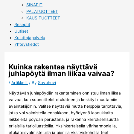
SINAPIT
PALATUOTTEET
KAUSITUOTTEET
Reseptit
Uutiset
Kuluttajapalvelu
Yhteystiedot
Kuinka rakentaa näyttävä
juhlapöytä ilman liikaa vaivaa?
/
Artikkelit
/ By
Savuhovi
Näyttävän juhlapöydän rakentaminen onnistuu ilman liikaa
vaivaa, kun suunnittelet etukäteen ja keskityt muutamiin
avaintekijöihin. Valitse näyttäviä mutta helppoja tarjottavia,
jotka voi valmistella ennakkoon, hyödynnä laadukkaita
leikkeleitä pöydän perustana, ja rakenna kerroksellisuutta
erilaisilla tarjoiluastioilla. Yksinkertaisella väriharmonialla,
etukäteisvalmisteluilla ja pienillä yksityiskohdilla teet