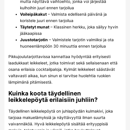
mutta näyttävä vaihtoehto, jonka voi järjestää
kulhoihin juuri ennen tarjoilua
Voileipäkakut
– Valmista edellisenä päivänä ja
koristele juuri ennen tarjoilua
Täytetyt munat
– Klassinen herkku, joka säilyy hyvin
jääkaapissa
Juustotarjotin
– Valmistele tarjotin valmiiksi ja ota
huoneenlämpöön 30 minuuttia ennen tarjoilua
Pikkujoulutarjottavissa kannattaa hyödyntää erityisesti
laadukkaat leikkeleet, jotka toimivat sekä sellaisenaan että
osana erilaisia cocktailpaloja. Kylmät leikkeleet säästävät
valtavasti aikaa, kun sinun ei tarvitse huolehtia ruokien
lämpimänä pitämisestä.
Kuinka koota täydellinen
leikkelepöytä erilaisiin juhliin?
Täydellinen leikkelepöytä on juhlapöydän kulmakivi, joka
tarjoaa makuelämyksiä ja näyttävyyttä ilman suurta
vaivannäköä. Hyvä leikkelepöytä sisältää erityyppisiä