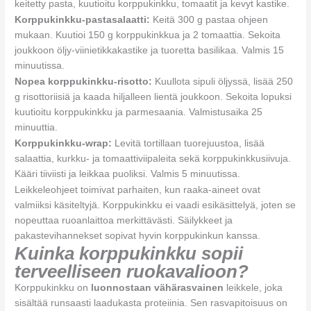
keitetty pasta, kuutioitu korppukinkku, tomaatit ja kevyt kastike.
Korppukinkku-pastasalaatti:
Keitä 300 g pastaa ohjeen
mukaan. Kuutioi 150 g korppukinkkua ja 2 tomaattia. Sekoita
joukkoon öljy-viinietikkakastike ja tuoretta basilikaa. Valmis 15
minuutissa.
Nopea korppukinkku-risotto:
Kuullota sipuli öljyssä, lisää 250
g risottoriisiä ja kaada hiljalleen lientä joukkoon. Sekoita lopuksi
kuutioitu korppukinkku ja parmesaania. Valmistusaika 25
minuuttia.
Korppukinkku-wrap:
Levitä tortillaan tuorejuustoa, lisää
salaattia, kurkku- ja tomaattiviipaleita sekä korppukinkkusiivuja.
Kääri tiiviisti ja leikkaa puoliksi. Valmis 5 minuutissa.
Leikkeleohjeet toimivat parhaiten, kun raaka-aineet ovat
valmiiksi käsiteltyjä. Korppukinkku ei vaadi esikäsittelyä, joten se
nopeuttaa ruoanlaittoa merkittävästi. Säilykkeet ja
pakastevihannekset sopivat hyvin korppukinkun kanssa.
Kuinka korppukinkku sopii
terveelliseen ruokavalioon?
Korppukinkku on
luonnostaan vähärasvainen
leikkele, joka
sisältää runsaasti laadukasta proteiinia. Sen rasvapitoisuus on