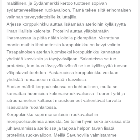
maltillinen, ja Sydänmerkki kertoo tuotteen sopivan
sydänterveelliseen ruokavalioon. Tämä tekee siitä erinomaisen
valinnan terveystietoisille kuluttajille.
Arjessa korppukinkku auttaa lisäämään aterioihin kylläisyyttä
ilman liiallisia kaloreita. Proteiini auttaa ylläpitämään
lihasmassaa ja pitää nälän loitolla pidempään. Verrattuna
moniin muihin lihatuotteisiin korppukinkku on kevyt valinta.
Tasapainoisen aterian luomiseksi korppukinkku kannattaa
yhdistää kasviksiin ja täysjyväviljaan. Salaateissa se tuo
proteiinia, kun taas täysjyväleivässä se luo kylläisyyttä tuovan
välipalavaihtoehdon. Pastaruoissa korppukinkku voidaan
yhdistää runsaaseen määrään kasviksia.
Suolan määrä korppukinkussa on kohtuullinen, mutta se
kannattaa huomioida kokonaisruokavaliossa. Tuoreet yrtit ja
sitruunamehun kaltaiset mausteaineet vähentävät tarvetta
lisäsuolalle ruoanlaitossa.
Korppukinkku sopii monenlaisiin ruokavalioihin
monipuolisuutensa ansiosta. Se toimii hyvin sekä arkisissa että
juhlavammissa aterioissa ja tarjoaa helpon tavan lisätä
proteiinia ruokavalioon. Meillä Savuhovilla valmistamme