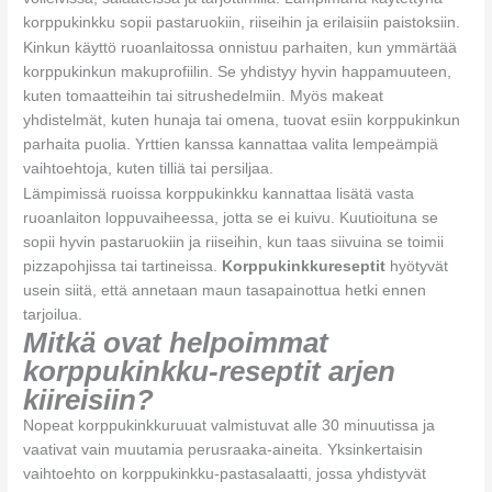
korppukinkku sopii pastaruokiin, riiseihin ja erilaisiin paistoksiin.
Kinkun käyttö ruoanlaitossa onnistuu parhaiten, kun ymmärtää
korppukinkun makuprofiilin. Se yhdistyy hyvin happamuuteen,
kuten tomaatteihin tai sitrushedelmiin. Myös makeat
yhdistelmät, kuten hunaja tai omena, tuovat esiin korppukinkun
parhaita puolia. Yrttien kanssa kannattaa valita lempeämpiä
vaihtoehtoja, kuten tilliä tai persiljaa.
Lämpimissä ruoissa korppukinkku kannattaa lisätä vasta
ruoanlaiton loppuvaiheessa, jotta se ei kuivu. Kuutioituna se
sopii hyvin pastaruokiin ja riiseihin, kun taas siivuina se toimii
pizzapohjissa tai tartineissa.
Korppukinkkureseptit
hyötyvät
usein siitä, että annetaan maun tasapainottua hetki ennen
tarjoilua.
Mitkä ovat helpoimmat
korppukinkku-reseptit arjen
kiireisiin?
Nopeat korppukinkkuruuat valmistuvat alle 30 minuutissa ja
vaativat vain muutamia perusraaka-aineita. Yksinkertaisin
vaihtoehto on korppukinkku-pastasalaatti, jossa yhdistyvät