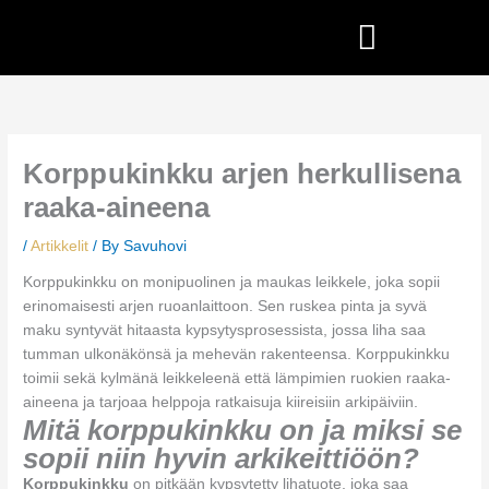
Skip
to
content
Korppukinkku arjen herkullisena
raaka-aineena
/
Artikkelit
/ By
Savuhovi
Korppukinkku on monipuolinen ja maukas leikkele, joka sopii
erinomaisesti arjen ruoanlaittoon. Sen ruskea pinta ja syvä
maku syntyvät hitaasta kypsytysprosessista, jossa liha saa
tumman ulkonäkönsä ja mehevän rakenteensa. Korppukinkku
toimii sekä kylmänä leikkeleenä että lämpimien ruokien raaka-
aineena ja tarjoaa helppoja ratkaisuja kiireisiin arkipäiviin.
Mitä korppukinkku on ja miksi se
sopii niin hyvin arkikeittiöön?
Korppukinkku
on pitkään kypsytetty lihatuote, joka saa