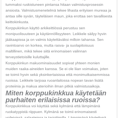
tummaksi ruskistuneen pintansa hitaan valmistusprosessin
ansiosta. Valmistusmenetelmä tekee lihasta erityisen mureaa ja
antaa sille syvän, täyteläisen maun, joka erottaa sen tavallisesta
keittokinkusta.
Korppukinkun käyttö arkikeittiössä perustuu sen
monipuolisuuteen ja käytännöllisyyteen. Leikkele säilyy hyvin
jääkaapissa ja on valmis käytettäväksi milloin tahansa. Sen
ravintoarvo on korkea, mutta rasva- ja suolapitoisuus
maltillinen, mikä tekee siitä erinomaisen valinnan
terveystietoisille kuluttajille.
Korppukinkun makuominaisuudet sopivat yhteen monien
muiden raaka-aineiden kanssa. Se ei ole liian voimakas, joten
se toimii hyvin sekä yksinkertaisissa että monimutkaisemmissa
ruoissa. Leikkele tarjoaa ruoanlaitossa nopean tavan lisätä
proteiinia ja makua aterioihin ilman pitkiä valmistusaikoja.
Miten korppukinkkua käytetään
parhaiten erilaisissa ruoissa?
Korppukinkkua voi käyttää sekä kylmänä että lämpimänä
ruokatyypistä riippuen. Kylmänä se toimii erinomaisesti
voileivissä, salaateissa ja tarjottimilla. Lämpimänä käytettynä