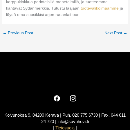
korppukinkkua perinteisillä menetelmillä, ja tuotteemme
kantavat Sydänmerkkiä. Tutustu laajaan
tuotevalikoimaamme
ja
löydä oma suosikkisi arjen ruoanlaittoon.
←
Previous Post
Next Post
→
Koivunoksa 9, 04200 Kerava | Puh. 020 775 6730 | Fax. 044 611
24 720 | info@savuhovi.fi
|
Tietosuoja
|