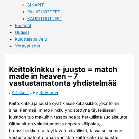
SINAPIT
PALATUOTTEET
KAUSITUOTTEET
Reseptit
Uutiset
Kuluttajapalvelu
Yhteystiedot
Keittokinkku + juusto = match
made in heaven – 7
vastustamatonta yhdistelmää
/
Artikkelit
/ By
Savuhovi
Keittokinkku ja juusto ovat klassikkokaksikko, joka toimii
aina. Pehmeä, mieto kinkku yhdistettynä täyteläiseen
juustoon tuo makuihin tasapainoa ja herkullista suolaisuutta.
Olitpa sitten valmistamassa nopeaa välipalaa,
brunssiherkkua tai täyttävää päivällistä, tässä seitsemän
vastustamatonta tapaa yhdistää keittokinkku ja juusto.