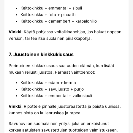
Keittokinkku + emmental + sipuli
Keittokinkku + feta + pinaatti
Keittokinkku + camembert + karpalohillo
Vinkki:
Käytä pohjassa voitaikinapohjaa, jos haluat nopean
version, tai tee itse suolainen piirakkapohja.
7. Juustoinen kinkkukiusaus
Perinteinen kinkkukiusaus saa uuden elämän, kun lisäät
mukaan reilusti juustoa. Parhaat vaihtoehdot:
Keittokinkku + edam + kerma
Keittokinkku + savujuusto + purjo
Keittokinkku + emmental + valkosipuli
Vinkki:
Ripottele pinnalle juustoraastetta ja paista uunissa,
kunnes pinta on kullanruskea ja rapea.
Savuhovi on suomalainen yritys, joka on erikoistunut
korkealaatuisten savustettujen tuotteiden valmistukseen.