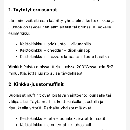
1. Täytetyt croissantit
Lämmin, voitaikinaan kääritty yhdistelmä keittokinkkua ja
juustoa on täydellinen aamiaisella tai brunssilla. Kokeile
esimerkiksi:
Keittokinkku + briejuusto + viikunahillo
Keittokinkku + cheddar + dijon-sinappi
Keittokinkku + mozzarellaraaste + tuore basilika
Vinkki:
Paista croissantteja uunissa 200°C:ssa noin 5–7
minuuttia, jotta juusto sulaa täydellisesti.
2. Kinkku-juustomuffinit
Suolaiset muffinit ovat loistava vaihtoehto lounaalle tai
välipalaksi. Täytä muffinit keittokinkulla, juustolla ja
ripauksella yrttejä. Parhaita yhdistelmiä ovat:
Keittokinkku + feta + aurinkokuivatut tomaatit
Keittokinkku + emmental + ruohosipuli