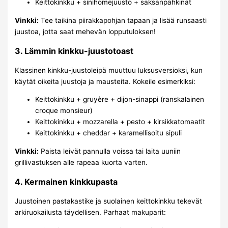
Keittokinkku + sinihomejuusto + saksanpähkinät
Vinkki:
Tee taikina piirakkapohjan tapaan ja lisää runsaasti
juustoa, jotta saat mehevän lopputuloksen!
3. Lämmin kinkku-juustotoast
Klassinen kinkku-juustoleipä muuttuu luksusversioksi, kun
käytät oikeita juustoja ja mausteita. Kokeile esimerkiksi:
Keittokinkku + gruyère + dijon-sinappi (ranskalainen
croque monsieur)
Keittokinkku + mozzarella + pesto + kirsikkatomaatit
Keittokinkku + cheddar + karamellisoitu sipuli
Vinkki:
Paista leivät pannulla voissa tai laita uuniin
grillivastuksen alle rapeaa kuorta varten.
4. Kermainen kinkkupasta
Juustoinen pastakastike ja suolainen keittokinkku tekevät
arkiruokailusta täydellisen. Parhaat makuparit: