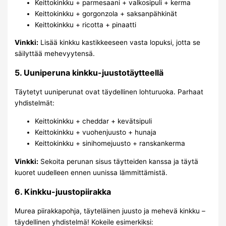
Keittokinkku + parmesaani + valkosipuli + kerma
Keittokinkku + gorgonzola + saksanpähkinät
Keittokinkku + ricotta + pinaatti
Vinkki:
Lisää kinkku kastikkeeseen vasta lopuksi, jotta se
säilyttää mehevyytensä.
5. Uuniperuna kinkku-juustotäytteellä
Täytetyt uuniperunat ovat täydellinen lohturuoka. Parhaat
yhdistelmät:
Keittokinkku + cheddar + kevätsipuli
Keittokinkku + vuohenjuusto + hunaja
Keittokinkku + sinihomejuusto + ranskankerma
Vinkki:
Sekoita perunan sisus täytteiden kanssa ja täytä
kuoret uudelleen ennen uunissa lämmittämistä.
6. Kinkku-juustopiirakka
Murea piirakkapohja, täyteläinen juusto ja mehevä kinkku –
täydellinen yhdistelmä! Kokeile esimerkiksi: