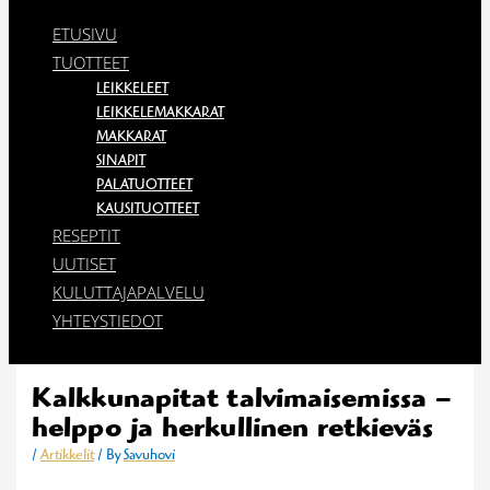
ETUSIVU
TUOTTEET
LEIKKELEET
LEIKKELEMAKKARAT
MAKKARAT
SINAPIT
PALATUOTTEET
KAUSITUOTTEET
RESEPTIT
UUTISET
KULUTTAJAPALVELU
YHTEYSTIEDOT
Kalkkunapitat talvimaisemissa –
helppo ja herkullinen retkieväs
/
Artikkelit
/ By
Savuhovi