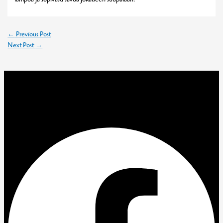
lämpöä ja sopivasti savua jokaiseen suupalaan.
←
Previous Post
Next Post
→