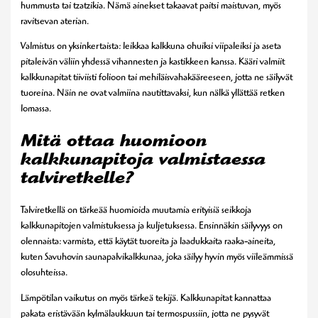
hummusta tai tzatzikia. Nämä ainekset takaavat paitsi maistuvan, myös
ravitsevan aterian.
Valmistus on yksinkertaista: leikkaa kalkkuna ohuiksi viipaleiksi ja aseta
pitaleivän väliin yhdessä vihannesten ja kastikkeen kanssa. Kääri valmiit
kalkkunapitat tiiviisti folioon tai mehiläisvahakääreeseen, jotta ne säilyvät
tuoreina. Näin ne ovat valmiina nautittavaksi, kun nälkä yllättää retken
lomassa.
Mitä ottaa huomioon
kalkkunapitoja valmistaessa
talviretkelle?
Talviretkellä on tärkeää huomioida muutamia erityisiä seikkoja
kalkkunapitojen valmistuksessa ja kuljetuksessa. Ensinnäkin säilyvyys on
olennaista: varmista, että käytät tuoreita ja laadukkaita raaka-aineita,
kuten Savuhovin saunapalvikalkkunaa, joka säilyy hyvin myös viileämmissä
olosuhteissa.
Lämpötilan vaikutus on myös tärkeä tekijä. Kalkkunapitat kannattaa
pakata eristävään kylmälaukkuun tai termospussiin, jotta ne pysyvät