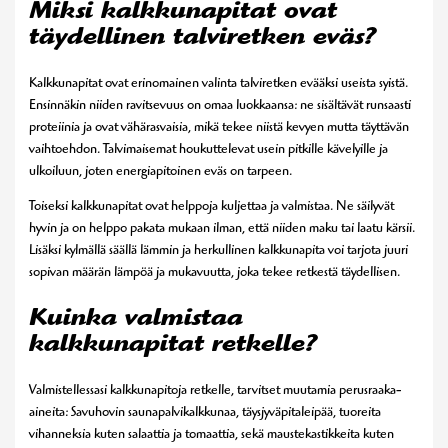
Miksi kalkkunapitat ovat
täydellinen talviretken eväs?
Kalkkunapitat ovat erinomainen valinta talviretken evääksi useista syistä.
Ensinnäkin niiden ravitsevuus on omaa luokkaansa: ne sisältävät runsaasti
proteiinia ja ovat vähärasvaisia, mikä tekee niistä kevyen mutta täyttävän
vaihtoehdon. Talvimaisemat houkuttelevat usein pitkille kävelyille ja
ulkoiluun, joten energiapitoinen eväs on tarpeen.
Toiseksi kalkkunapitat ovat helppoja kuljettaa ja valmistaa. Ne säilyvät
hyvin ja on helppo pakata mukaan ilman, että niiden maku tai laatu kärsii.
Lisäksi kylmällä säällä lämmin ja herkullinen kalkkunapita voi tarjota juuri
sopivan määrän lämpöä ja mukavuutta, joka tekee retkestä täydellisen.
Kuinka valmistaa
kalkkunapitat retkelle?
Valmistellessasi kalkkunapitoja retkelle, tarvitset muutamia perusraaka-
aineita: Savuhovin saunapalvikalkkunaa, täysjyväpitaleipää, tuoreita
vihanneksia kuten salaattia ja tomaattia, sekä maustekastikkeita kuten