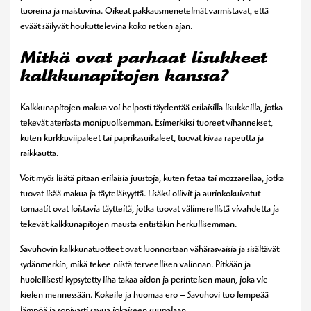
tuoreina ja maistuvina. Oikeat pakkausmenetelmät varmistavat, että
eväät säilyvät houkuttelevina koko retken ajan.
Mitkä ovat parhaat lisukkeet
kalkkunapitojen kanssa?
Kalkkunapitojen makua voi helposti täydentää erilaisilla lisukkeilla, jotka
tekevät ateriasta monipuolisemman. Esimerkiksi tuoreet vihannekset,
kuten kurkkuviipaleet tai paprikasuikaleet, tuovat kivaa rapeutta ja
raikkautta.
Voit myös lisätä pitaan erilaisia juustoja, kuten fetaa tai mozzarellaa, jotka
tuovat lisää makua ja täyteläisyyttä. Lisäksi oliivit ja aurinkokuivatut
tomaatit ovat loistavia täytteitä, jotka tuovat välimerellistä vivahdetta ja
tekevät kalkkunapitojen mausta entistäkin herkullisemman.
Savuhovin kalkkunatuotteet ovat luonnostaan vähärasvaisia ja sisältävät
sydänmerkin, mikä tekee niistä terveellisen valinnan. Pitkään ja
huolellisesti kypsytetty liha takaa aidon ja perinteisen maun, joka vie
kielen mennessään. Kokeile ja huomaa ero – Savuhovi tuo lempeää