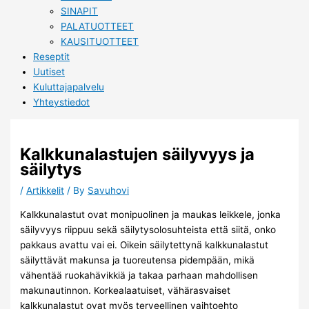
SINAPIT
PALATUOTTEET
KAUSITUOTTEET
Reseptit
Uutiset
Kuluttajapalvelu
Yhteystiedot
Kalkkunalastujen säilyvyys ja
säilytys
/
Artikkelit
/ By
Savuhovi
Kalkkunalastut ovat monipuolinen ja maukas leikkele, jonka
säilyvyys riippuu sekä säilytysolosuhteista että siitä, onko
pakkaus avattu vai ei. Oikein säilytettynä kalkkunalastut
säilyttävät makunsa ja tuoreutensa pidempään, mikä
vähentää ruokahävikkiä ja takaa parhaan mahdollisen
makunautinnon. Korkealaatuiset, vähärasvaiset
kalkkunalastut ovat myös terveellinen vaihtoehto