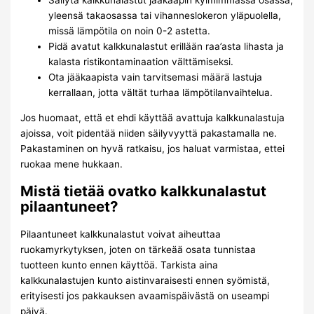
Säilytä kalkkunalastut jääkaapin kylmimmässä osassa,
yleensä takaosassa tai vihanneslokeron yläpuolella,
missä lämpötila on noin 0-2 astetta.
Pidä avatut kalkkunalastut erillään raa’asta lihasta ja
kalasta ristikontaminaation välttämiseksi.
Ota jääkaapista vain tarvitsemasi määrä lastuja
kerrallaan, jotta vältät turhaa lämpötilanvaihtelua.
Jos huomaat, että et ehdi käyttää avattuja kalkkunalastuja
ajoissa, voit pidentää niiden säilyvyyttä pakastamalla ne.
Pakastaminen on hyvä ratkaisu, jos haluat varmistaa, ettei
ruokaa mene hukkaan.
Mistä tietää ovatko kalkkunalastut
pilaantuneet?
Pilaantuneet kalkkunalastut voivat aiheuttaa
ruokamyrkytyksen, joten on tärkeää osata tunnistaa
tuotteen kunto ennen käyttöä. Tarkista aina
kalkkunalastujen kunto aistinvaraisesti ennen syömistä,
erityisesti jos pakkauksen avaamispäivästä on useampi
päivä.