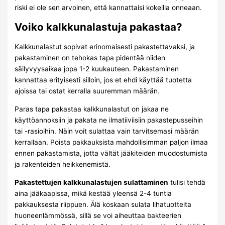
riski ei ole sen arvoinen, että kannattaisi kokeilla onneaan.
Voiko kalkkunalastuja pakastaa?
Kalkkunalastut sopivat erinomaisesti pakastettavaksi, ja
pakastaminen on tehokas tapa pidentää niiden
säilyvyysaikaa jopa 1-2 kuukauteen. Pakastaminen
kannattaa erityisesti silloin, jos et ehdi käyttää tuotetta
ajoissa tai ostat kerralla suuremman määrän.
Paras tapa pakastaa kalkkunalastut on jakaa ne
käyttöannoksiin ja pakata ne ilmatiiviisiin pakastepusseihin
tai -rasioihin. Näin voit sulattaa vain tarvitsemasi määrän
kerrallaan. Poista pakkauksista mahdollisimman paljon ilmaa
ennen pakastamista, jotta vältät jääkiteiden muodostumista
ja rakenteiden heikkenemistä.
Pakastettujen kalkkunalastujen sulattaminen
tulisi tehdä
aina jääkaapissa, mikä kestää yleensä 2-4 tuntia
pakkauksesta riippuen. Älä koskaan sulata lihatuotteita
huoneenlämmössä, sillä se voi aiheuttaa bakteerien