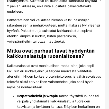
lisääntymistä. Sulatetut kalkkunalastut kannattaa käyttää 1-
2 päivän kuluessa, eikä niitä suositella pakastettavaksi
uudelleen.
Pakastaminen voi vaikuttaa hieman kalkkunalastujen
rakenteeseen ja mehukkuuteen, mutta maku säilyy yleensä
hyvänä. Pakastetut ja sulatetut kalkkunalastut sopivat
etenkin lämpimiin ruokiin, kuten pastaruokiin,
voileipägrilleihin tai pizzan täytteeksi.
Mitkä ovat parhaat tavat hyödyntää
kalkkunalastuja ruoanlaitossa?
Kalkkunalastut ovat monipuolinen raaka-aine, joka sopii
lukuisiin eri ruokalajeihin ja tarjoaa maukasta vaihtelua
aterioihin. Niiden korkea proteiinipitoisuus ja vähärasvaisuus
tekevät niistä terveellisen vaihtoehdon, joka sopii hyvin
myös painonhallintaan.
Helpot voileivät ja wrapit
: Kokoa täyttävä lounas tai
välipala yhdistämällä kalkkunalastuja tuoreiden
kasvisten ja levitteen kanssa. Erityisen herkullinen on