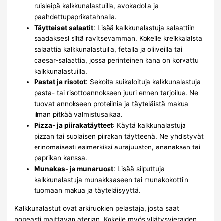
ruisleipä kalkkunalastuilla, avokadolla ja
paahdettupaprikatahnalla.
Täytteiset salaatit
: Lisää kalkkunalastuja salaattiin
saadaksesi siitä ravitsevamman. Kokeile kreikkalaista
salaattia kalkkunalastuilla, fetalla ja oliiveilla tai
caesar-salaattia, jossa perinteinen kana on korvattu
kalkkunalastuilla.
Pastat ja risotot
: Sekoita suikaloituja kalkkunalastuja
pasta- tai risottoannokseen juuri ennen tarjoilua. Ne
tuovat annokseen proteiinia ja täyteläistä makua
ilman pitkää valmistusaikaa.
Pizza- ja piirakatäytteet
: Käytä kalkkunalastuja
pizzan tai suolaisen piirakan täytteenä. Ne yhdistyvät
erinomaisesti esimerkiksi aurajuuston, ananaksen tai
paprikan kanssa.
Munakas- ja munaruoat
: Lisää silputtuja
kalkkunalastuja munakkaaseen tai munakokottiin
tuomaan makua ja täyteläisyyttä.
Kalkkunalastut ovat arkiruokien pelastaja, josta saat
nopeasti maittavan aterian. Kokeile myös yllätysvieraiden