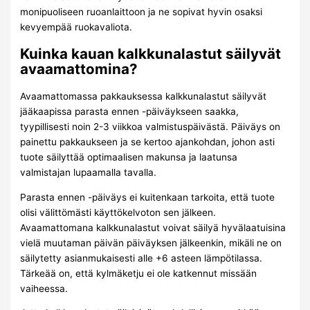
monipuoliseen ruoanlaittoon ja ne sopivat hyvin osaksi
kevyempää ruokavaliota.
Kuinka kauan kalkkunalastut säilyvät
avaamattomina?
Avaamattomassa pakkauksessa kalkkunalastut säilyvät
jääkaapissa parasta ennen -päiväykseen saakka,
tyypillisesti noin 2-3 viikkoa valmistuspäivästä. Päiväys on
painettu pakkaukseen ja se kertoo ajankohdan, johon asti
tuote säilyttää optimaalisen makunsa ja laatunsa
valmistajan lupaamalla tavalla.
Parasta ennen -päiväys ei kuitenkaan tarkoita, että tuote
olisi välittömästi käyttökelvoton sen jälkeen.
Avaamattomana kalkkunalastut voivat säilyä hyvälaatuisina
vielä muutaman päivän päiväyksen jälkeenkin, mikäli ne on
säilytetty asianmukaisesti alle +6 asteen lämpötilassa.
Tärkeää on, että kylmäketju ei ole katkennut missään
vaiheessa.