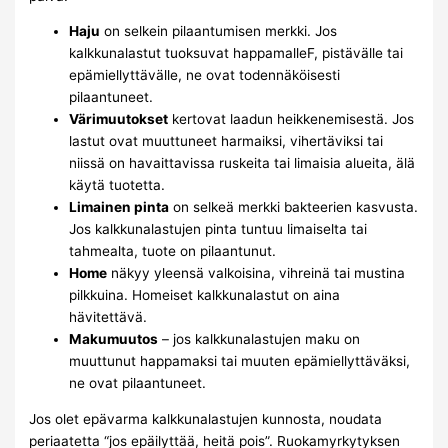
Haju
on selkein pilaantumisen merkki. Jos
kalkkunalastut tuoksuvat happamalleF, pistävälle tai
epämiellyttävälle, ne ovat todennäköisesti
pilaantuneet.
Värimuutokset
kertovat laadun heikkenemisestä. Jos
lastut ovat muuttuneet harmaiksi, vihertäviksi tai
niissä on havaittavissa ruskeita tai limaisia alueita, älä
käytä tuotetta.
Limainen pinta
on selkeä merkki bakteerien kasvusta.
Jos kalkkunalastujen pinta tuntuu limaiselta tai
tahmealta, tuote on pilaantunut.
Home
näkyy yleensä valkoisina, vihreinä tai mustina
pilkkuina. Homeiset kalkkunalastut on aina
hävitettävä.
Makumuutos
– jos kalkkunalastujen maku on
muuttunut happamaksi tai muuten epämiellyttäväksi,
ne ovat pilaantuneet.
Jos olet epävarma kalkkunalastujen kunnosta, noudata
periaatetta “jos epäilyttää, heitä pois”. Ruokamyrkytyksen