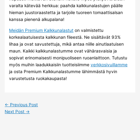
varalta kätevää herkkua: paahda kalkkunalastujen päälle
hieman juustoraastetta ja tarjoile tuoreen tomaattisalsan
kanssa pienenä alkupalana!
Meidän Premium Kalkkunalastut
on valmistettu
korkealaatuisesta kalkkunan fileestä. Ne sisältävät 93%
lihaa ja ovat savustettuja, mikä antaa niille ainutlaatuisen
maun. Kaikki kalkkunalastumme ovat vähärasvaisia ja
sopivat erinomaisesti monipuoliseen ruoanlaittoon. Tutustu
myös muihin laadukkaisiin tuotteisiimme
verkkosivuillamme
ja osta Premium Kalkkunalastumme lähimmästä hyvin
varustetusta ruokakaupasta!
←
Previous Post
Next Post
→