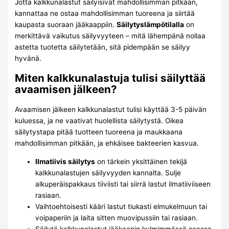
Jotta kalkkunalastut säilyisivät mahdollisimman pitkään,
kannattaa ne ostaa mahdollisimman tuoreena ja siirtää
kaupasta suoraan jääkaappiin.
Säilytyslämpötilalla
on
merkittävä vaikutus säilyvyyteen – mitä lähempänä nollaa
astetta tuotetta säilytetään, sitä pidempään se säilyy
hyvänä.
Miten kalkkunalastuja tulisi säilyttää
avaamisen jälkeen?
Avaamisen jälkeen kalkkunalastut tulisi käyttää 3-5 päivän
kuluessa, ja ne vaativat huolellista säilytystä. Oikea
säilytystapa pitää tuotteen tuoreena ja maukkaana
mahdollisimman pitkään, ja ehkäisee bakteerien kasvua.
Ilmatiivis säilytys
on tärkein yksittäinen tekijä
kalkkunalastujen säilyvyyden kannalta. Sulje
alkuperäispakkaus tiiviisti tai siirrä lastut ilmatiiviiseen
rasiaan.
Vaihtoehtoisesti kääri lastut tiukasti elmukelmuun tai
voipaperiin ja laita sitten muovipussiin tai rasiaan.