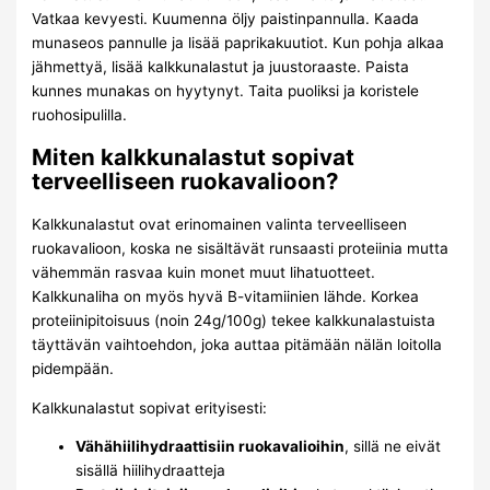
Vatkaa kevyesti. Kuumenna öljy paistinpannulla. Kaada
munaseos pannulle ja lisää paprikakuutiot. Kun pohja alkaa
jähmettyä, lisää kalkkunalastut ja juustoraaste. Paista
kunnes munakas on hyytynyt. Taita puoliksi ja koristele
ruohosipulilla.
Miten kalkkunalastut sopivat
terveelliseen ruokavalioon?
Kalkkunalastut ovat erinomainen valinta terveelliseen
ruokavalioon, koska ne sisältävät runsaasti proteiinia mutta
vähemmän rasvaa kuin monet muut lihatuotteet.
Kalkkunaliha on myös hyvä B-vitamiinien lähde. Korkea
proteiinipitoisuus (noin 24g/100g) tekee kalkkunalastuista
täyttävän vaihtoehdon, joka auttaa pitämään nälän loitolla
pidempään.
Kalkkunalastut sopivat erityisesti:
Vähähiilihydraattisiin ruokavalioihin
, sillä ne eivät
sisällä hiilihydraatteja