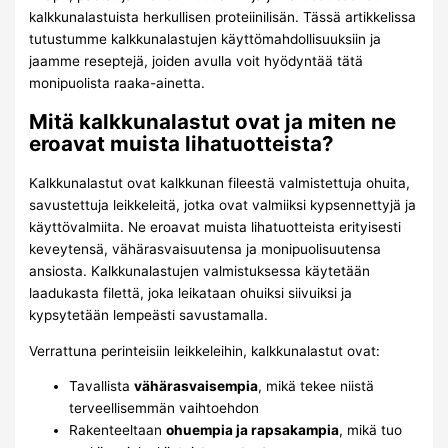
kalkkunalastuista herkullisen proteiinilisän. Tässä artikkelissa
tutustumme kalkkunalastujen käyttömahdollisuuksiin ja
jaamme reseptejä, joiden avulla voit hyödyntää tätä
monipuolista raaka-ainetta.
Mitä kalkkunalastut ovat ja miten ne
eroavat muista lihatuotteista?
Kalkkunalastut ovat kalkkunan fileestä valmistettuja ohuita,
savustettuja leikkeleitä, jotka ovat valmiiksi kypsennettyjä ja
käyttövalmiita. Ne eroavat muista lihatuotteista erityisesti
keveytensä, vähärasvaisuutensa ja monipuolisuutensa
ansiosta. Kalkkunalastujen valmistuksessa käytetään
laadukasta filettä, joka leikataan ohuiksi siivuiksi ja
kypsytetään lempeästi savustamalla.
Verrattuna perinteisiin leikkeleihin, kalkkunalastut ovat:
Tavallista
vähärasvaisempia
, mikä tekee niistä
terveellisemmän vaihtoehdon
Rakenteeltaan
ohuempia ja rapsakampia
, mikä tuo