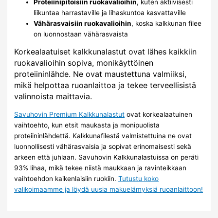
Proteiinipitoisiin ruokavalioihin
, kuten aktiivisesti
liikuntaa harrastaville ja lihaskuntoa kasvattaville
Vähärasvaisiin ruokavalioihin
, koska kalkkunan filee
on luonnostaan vähärasvaista
Korkealaatuiset kalkkunalastut ovat lähes kaikkiin
ruokavalioihin sopiva, monikäyttöinen
proteiininlähde. Ne ovat maustettuna valmiiksi,
mikä helpottaa ruoanlaittoa ja tekee terveellisistä
valinnoista maittavia.
Savuhovin Premium Kalkkunalastut
ovat korkealaatuinen
vaihtoehto, kun etsit maukasta ja monipuolista
proteiininlähdettä. Kalkkunafilestä valmistettuina ne ovat
luonnollisesti vähärasvaisia ja sopivat erinomaisesti sekä
arkeen että juhlaan. Savuhovin Kalkkunalastuissa on peräti
93% lihaa, mikä tekee niistä maukkaan ja ravinteikkaan
vaihtoehdon kaikenlaisiin ruokiin.
Tutustu koko
valikoimaamme ja löydä uusia makuelämyksiä ruoanlaittoon!