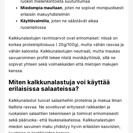
ruokiin mielenkiintoista suutuntumaa
Miedompia maultaan
, joten ne sopivat monipuolisesti
erilaisiin makuyhdistelmiin
Käyttövalmiita
, joten ne säästävät aikaa
ruoanlaitossa
Kalkkunalastujen ravintoarvot ovat erinomaiset: niissä on
korkea proteiinipitoisuus ( 20g/100g), mutta vähän rasvaa ja
vähän kaloreita. Kalkkunalastujen neutraali, mutta maukas
savuarominen profiili tekee niistä monikäyttöisiä, sillä ne
sopivat yhteen sekä voimakkaiden että mietojen makujen
kanssa.
Miten kalkkunalastuja voi käyttää
erilaisissa salaateissa?
Kalkkunalastut tuovat salaatteihin proteiinia ja makua ilman
liiallista rasvaa. Ne soveltuvat erityisesti raikkaiden ja
ruokaisien salaattien tekemiseen ja toimivat erinomaisesti
sekä pääruoka- että lisukesalaateissa. Kalkkunalastujen
miedon savuinen maku yhdistyy hyvin erilaisten kasvisten,