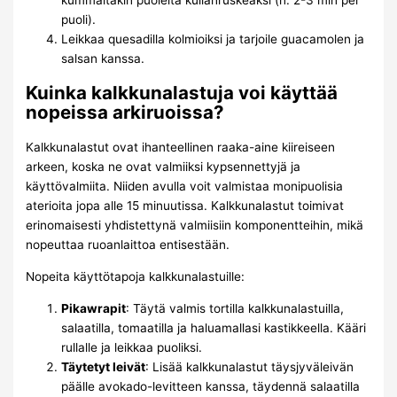
kummaltakin puolelta kullanruskeaksi (n. 2-3 min per
puoli).
Leikkaa quesadilla kolmioiksi ja tarjoile guacamolen ja
salsan kanssa.
Kuinka kalkkunalastuja voi käyttää
nopeissa arkiruoissa?
Kalkkunalastut ovat ihanteellinen raaka-aine kiireiseen
arkeen, koska ne ovat valmiiksi kypsennettyjä ja
käyttövalmiita. Niiden avulla voit valmistaa monipuolisia
aterioita jopa alle 15 minuutissa. Kalkkunalastut toimivat
erinomaisesti yhdistettynä valmiisiin komponentteihin, mikä
nopeuttaa ruoanlaittoa entisestään.
Nopeita käyttötapoja kalkkunalastuille:
Pikawrapit
: Täytä valmis tortilla kalkkunalastuilla,
salaatilla, tomaatilla ja haluamallasi kastikkeella. Kääri
rullalle ja leikkaa puoliksi.
Täytetyt leivät
: Lisää kalkkunalastut täysjyväleivän
päälle avokado-levitteen kanssa, täydennä salaatilla