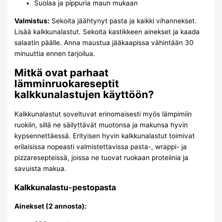
Suolaa ja pippuria maun mukaan
Valmistus:
Sekoita jäähtynyt pasta ja kaikki vihannekset.
Lisää kalkkunalastut. Sekoita kastikkeen ainekset ja kaada
salaatin päälle. Anna maustua jääkaapissa vähintään 30
minuuttia ennen tarjoilua.
Mitkä ovat parhaat
lämminruokareseptit
kalkkunalastujen käyttöön?
Kalkkunalastut soveltuvat erinomaisesti myös lämpimiin
ruokiin, sillä ne säilyttävät muotonsa ja makunsa hyvin
kypsennettäessä. Erityisen hyvin kalkkunalastut toimivat
erilaisissa nopeasti valmistettavissa pasta-, wrappi- ja
pizzaresepteissä, joissa ne tuovat ruokaan proteiinia ja
savuista makua.
Kalkkunalastu-pestopasta
Ainekset (2 annosta):