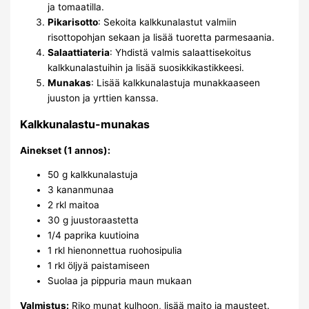
ja tomaatilla.
Pikarisotto
: Sekoita kalkkunalastut valmiin
risottopohjan sekaan ja lisää tuoretta parmesaania.
Salaattiateria
: Yhdistä valmis salaattisekoitus
kalkkunalastuihin ja lisää suosikkikastikkeesi.
Munakas
: Lisää kalkkunalastuja munakkaaseen
juuston ja yrttien kanssa.
Kalkkunalastu-munakas
Ainekset (1 annos):
50 g kalkkunalastuja
3 kananmunaa
2 rkl maitoa
30 g juustoraastetta
1/4 paprika kuutioina
1 rkl hienonnettua ruohosipulia
1 rkl öljyä paistamiseen
Suolaa ja pippuria maun mukaan
Valmistus:
Riko munat kulhoon, lisää maito ja mausteet.