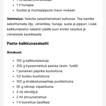
1 tl hunajaa
Suolaa ja mustapippuria maun mukaan
Valmistus:
Sekoita salaattiainekset kulhossa. Tee kastike
sekoittamalla öljy, viinietikka, hunaja, suola ja pippuri. Lisää
kalkkunalastut salaatin päälle juuri ennen tarjoilua ja
viimeistele kastikkeella.
Pasta-kalkkunasalaatti
Ainekset:
150 g kalkkunalastuja
250 g kypsennettyä pastaa (esim. fusilli)
1 punainen paprika kuutioituna
1/2 kurkku kuutioituna
100 g kirsikkatomaatteja puolitettuina
50 g oliiveja viipaloituina
3 rkl oliiviöljyä
2 rkl sitruunamehua
1 tl kuivattua basilikaa