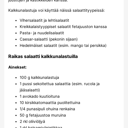
juustojen ja kastikkeiden kanssa.
Kalkkunalastuja voi käyttää näissä salaattityypeissä:
Vihersalaatit ja lehtisalaatit
Kreikkalaistyyppiset salaatit fetajuuston kanssa
Pasta- ja nuudelisalaatit
Caesar-salaatti (pekonin sijaan)
Hedelmäiset salaatit (esim. mango tai persikka)
Raikas salaatti kalkkunalastuilla
Ainekset:
100 g kalkkunalastuja
1 pussi sekoitettua salaattia (esim. rucola ja
jääsalaatti)
1 avokado kuutioituna
10 kirsikkatomaattia puolitettuina
1/4 punasipuli ohuina renkaina
50 g fetajuustoa muruina
2 rkl oliiviöljyä
1 rkl balsamiviinietikkaa