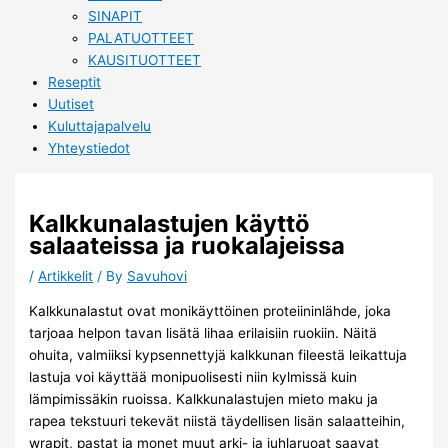
SINAPIT
PALATUOTTEET
KAUSITUOTTEET
Reseptit
Uutiset
Kuluttajapalvelu
Yhteystiedot
Kalkkunalastujen käyttö
salaateissa ja ruokalajeissa
/
Artikkelit
/ By
Savuhovi
Kalkkunalastut ovat monikäyttöinen proteiininlähde, joka
tarjoaa helpon tavan lisätä lihaa erilaisiin ruokiin. Näitä
ohuita, valmiiksi kypsennettyjä kalkkunan fileestä leikattuja
lastuja voi käyttää monipuolisesti niin kylmissä kuin
lämpimissäkin ruoissa. Kalkkunalastujen mieto maku ja
rapea tekstuuri tekevät niistä täydellisen lisän salaatteihin,
wrapit, pastat ja monet muut arki- ja juhlaruoat saavat