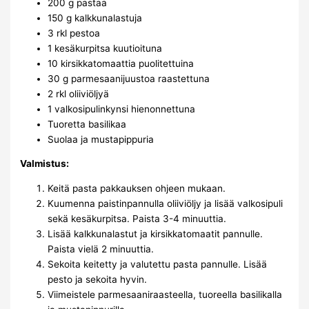
200 g pastaa
150 g kalkkunalastuja
3 rkl pestoa
1 kesäkurpitsa kuutioituna
10 kirsikkatomaattia puolitettuina
30 g parmesaanijuustoa raastettuna
2 rkl oliiviöljyä
1 valkosipulinkynsi hienonnettuna
Tuoretta basilikaa
Suolaa ja mustapippuria
Valmistus:
Keitä pasta pakkauksen ohjeen mukaan.
Kuumenna paistinpannulla oliiviöljy ja lisää valkosipuli
sekä kesäkurpitsa. Paista 3-4 minuuttia.
Lisää kalkkunalastut ja kirsikkatomaatit pannulle.
Paista vielä 2 minuuttia.
Sekoita keitetty ja valutettu pasta pannulle. Lisää
pesto ja sekoita hyvin.
Viimeistele parmesaaniraasteella, tuoreella basilikalla