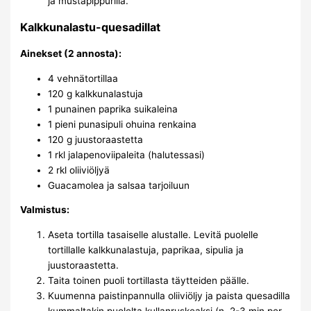
ja mustapippurilla.
Kalkkunalastu-quesadillat
Ainekset (2 annosta):
4 vehnätortillaa
120 g kalkkunalastuja
1 punainen paprika suikaleina
1 pieni punasipuli ohuina renkaina
120 g juustoraastetta
1 rkl jalapenoviipaleita (halutessasi)
2 rkl oliiviöljyä
Guacamolea ja salsaa tarjoiluun
Valmistus:
Aseta tortilla tasaiselle alustalle. Levitä puolelle
tortillalle kalkkunalastuja, paprikaa, sipulia ja
juustoraastetta.
Taita toinen puoli tortillasta täytteiden päälle.
Kuumenna paistinpannulla oliiviöljy ja paista quesadilla