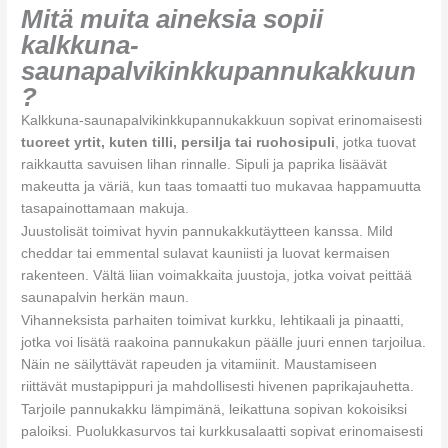
Mitä muita aineksia sopii
kalkkuna-
saunapalvikinkkupannukakkuun
?
Kalkkuna-saunapalvikinkkupannukakkuun sopivat erinomaisesti
tuoreet yrtit, kuten tilli, persilja tai ruohosipuli
, jotka tuovat
raikkautta savuisen lihan rinnalle. Sipuli ja paprika lisäävät
makeutta ja väriä, kun taas tomaatti tuo mukavaa happamuutta
tasapainottamaan makuja.
Juustolisät toimivat hyvin pannukakkutäytteen kanssa. Mild
cheddar tai emmental sulavat kauniisti ja luovat kermaisen
rakenteen. Vältä liian voimakkaita juustoja, jotka voivat peittää
saunapalvin herkän maun.
Vihanneksista parhaiten toimivat kurkku, lehtikaali ja pinaatti,
jotka voi lisätä raakoina pannukakun päälle juuri ennen tarjoilua.
Näin ne säilyttävät rapeuden ja vitamiinit. Maustamiseen
riittävät mustapippuri ja mahdollisesti hivenen paprikajauhetta.
Tarjoile pannukakku lämpimänä, leikattuna sopivan kokoisiksi
paloiksi. Puolukkasurvos tai kurkkusalaatti sopivat erinomaisesti