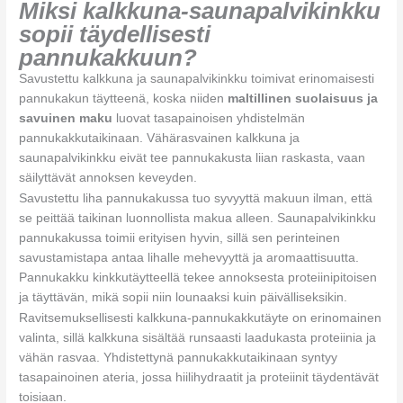
Miksi kalkkuna-saunapalvikinkku
sopii täydellisesti
pannukakkuun?
Savustettu kalkkuna ja saunapalvikinkku toimivat erinomaisesti
pannukakun täytteenä, koska niiden
maltillinen suolaisuus ja
savuinen maku
luovat tasapainoisen yhdistelmän
pannukakkutaikinaan. Vähärasvainen kalkkuna ja
saunapalvikinkku eivät tee pannukakusta liian raskasta, vaan
säilyttävät annoksen keveyden.
Savustettu liha pannukakussa tuo syvyyttä makuun ilman, että
se peittää taikinan luonnollista makua alleen. Saunapalvikinkku
pannukakussa toimii erityisen hyvin, sillä sen perinteinen
savustamistapa antaa lihalle mehevyyttä ja aromaattisuutta.
Pannukakku kinkkutäytteellä tekee annoksesta proteiinipitoisen
ja täyttävän, mikä sopii niin lounaaksi kuin päivälliseksikin.
Ravitsemuksellisesti kalkkuna-pannukakkutäyte on erinomainen
valinta, sillä kalkkuna sisältää runsaasti laadukasta proteiinia ja
vähän rasvaa. Yhdistettynä pannukakkutaikinaan syntyy
tasapainoinen ateria, jossa hiilihydraatit ja proteiinit täydentävät
toisiaan.