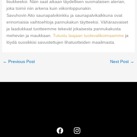
lisukkeeksi. Näin saat aikaan täydellisen suomalaisen aterian,
joka toimii niin arkena kuin viikonloppunakin.
Savuhovin Aito saunapalvikinkku ja saunapalvikalkkuna ovat
erinomaisia vaihtoehtoja pannukakun täytteeksi. Vähärasvaiset
ja laadukkaat tuotteemme tekevät jokaisesta pannukakusta
mehevän ja maukkaan.
Tutustu laajaan tuotevalikoimaamme
ja
löydä suosikkisi savustettujen lihatuotteiden maailmasta.
←
Previous Post
Next Post
→