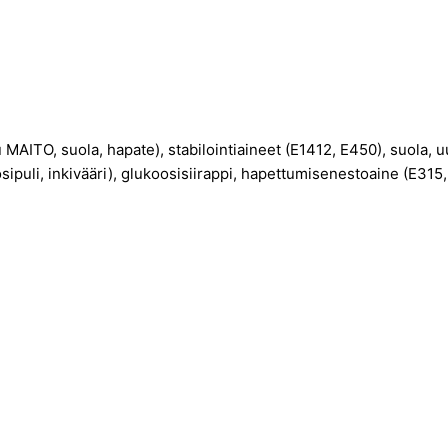
MAITO, suola, hapate), stabilointiaineet (E1412, E450), suola, uu
sipuli, inkivääri), glukoosisiirappi, hapettumisenestoaine (E315, 