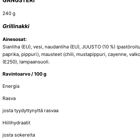
GANGSTERI
240 g
Grillinakki
Ainesosat:
Sianliha (EU), vesi, naudanliha (EU), JUUSTO (10 %) (pastöroitu 
paprika, pippuri), mausteet (chili, mustapippuri, cayenne, valko
(E250), lampaansuoli.
Ravintoarvo /
100 g
Energia
Rasva
josta tyydyttynyttä rasvaa
Hiilihydraatit
josta sokereita