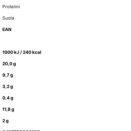
Proteiini
Suola
EAN
1000 kJ / 240 kcal
20,0 g
9,7 g
3,2 g
0,4 g
11,8 g
2 g