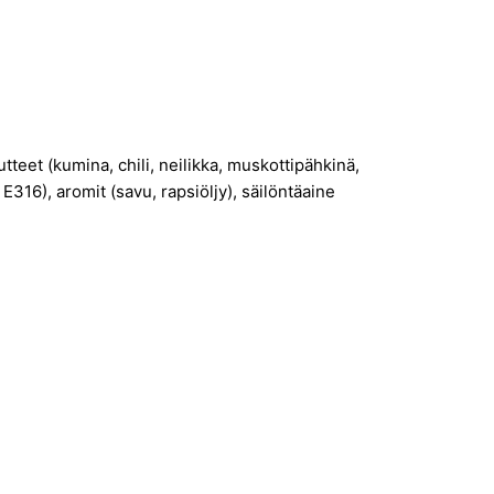
tteet (kumina, chili, neilikka, muskottipähkinä,
E316), aromit (savu, rapsiöljy), säilöntäaine