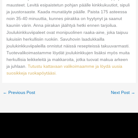
mausteet. Levitä esipaistetun pohjan päälle kinkkukuutiot, sipuli
ja juustoraaste. Kaada munatäyte päälle. Paista 175 asteessa
noin 35-40 minuuttia, kunnes piirakka on hyytynyt ja saanut
kauniin värin. Anna piirakan jäähtyä hetki ennen tarjoilua.
Joulukinkkuviipaleet ovat monipuolinen raaka-aine, joka taipuu
lukuisiin herkullisiin ruokiin. Savuhovin laadukkailla
joulukinkkuviipaleilla onnistut näissä resepteissä takuuvarmasti.
Tuotevalikoimastamme löydät joulukinkkujen lisäksi myös muita
herkullisia leikkeleitä ja makkaroita, jotka tuovat makua arkeen
ja juhlaan.
Tutustu kattavaan valikoimaamme ja löydä uusia
suosikkeja ruokapöytääsi.
←
Previous Post
Next Post
→