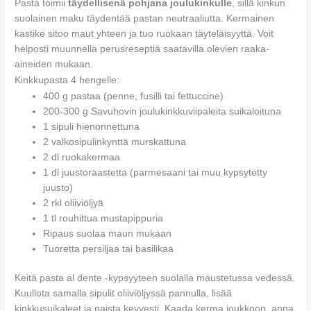
Pasta toimii
täydellisenä pohjana joulukinkulle
, sillä kinkun
suolainen maku täydentää pastan neutraaliutta. Kermainen
kastike sitoo maut yhteen ja tuo ruokaan täyteläisyyttä. Voit
helposti muunnella perusreseptiä saatavilla olevien raaka-
aineiden mukaan.
Kinkkupasta 4 hengelle:
400 g pastaa (penne, fusilli tai fettuccine)
200-300 g Savuhovin joulukinkkuviipaleita suikaloituna
1 sipuli hienonnettuna
2 valkosipulinkynttä murskattuna
2 dl ruokakermaa
1 dl juustoraastetta (parmesaani tai muu kypsytetty
juusto)
2 rkl oliiviöljyä
1 tl rouhittua mustapippuria
Ripaus suolaa maun mukaan
Tuoretta persiljaa tai basilikaa
Keitä pasta al dente -kypsyyteen suolalla maustetussa vedessä.
Kuullota samalla sipulit oliiviöljyssä pannulla, lisää
kinkkusuikaleet ja paista kevyesti. Kaada kerma joukkoon, anna