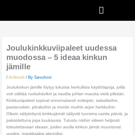
Skip
to
content
Joulukinkkuviipaleet uudessa
muodossa – 5 ideaa kinkun
jämille
/
Artikkelit
/ By
Savuhovi
Joulukinkun jämille löytyy lukuisia herkullisia käyttötapoja, joilla
voit välttää ruokahävikin ja nauttia juhlan mausta vielä pitkään.
Kinkkuviipaleet sopivat erinomaisesti voileipiin, salaatteihin,
pastaruokiin, piirakoihin ja moniin muihin arjen herkkuihin.
Oikein säilytettynä kinkkujämät säilyvät tuoreina useita päiviä, ja
pakastettuna jopa kuukausia. Tutustu näihin viiteen helposti
toteutettavaan ideaan, joiden avulla kinkun jämät muuntuvat
uusiksi, maukkaaksi aterioiksi.