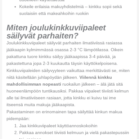
Kokeile erilaisia makuyhdistelmiä – kinkku sopii sekä
suolaisiin että makeahkoihin ruokiin
Miten joulukinkkuviipaleet
säilyvät parhaiten?
Joulukinkkuviipaleet säilyvät parhaiten ilmatiiviissä rasiassa
jääkaapin kylmimmässä osassa 2-3 °C lämpötilassa. Oikein
pakattuna tuore kinkku säilyy jääkaapissa 3-4 päivää, ja
pakastettuna jopa 2-3 kuukautta täysin käyttökelpoisena.
Kinkkuviipaleiden säilyvyyteen vaikuttaa merkittävästi se, miten
niitä käsitellään juhlapöydän jälkeen.
Viilennä kinkku
mahdollisimman nopeasti
ruokailun jälkeen – älä jätä sitä
huoneenlämpöön tuntikausiksi. Pakkaa viipaleet tiiviisti kelmun
alle tai ilmatiiviiseen rasiaan, jotta kinkku ei kuivu tai ime
itseensä muita makuja jääkaapista.
Pakastaminen on erinomainen tapa säilyttää kinkun makua
pidempään:
Jaa kinkkuviipaleet käyttöannoskokoihin
Pakkaa annokset tiiviisti kelmuun ja vielä pakastepussiin