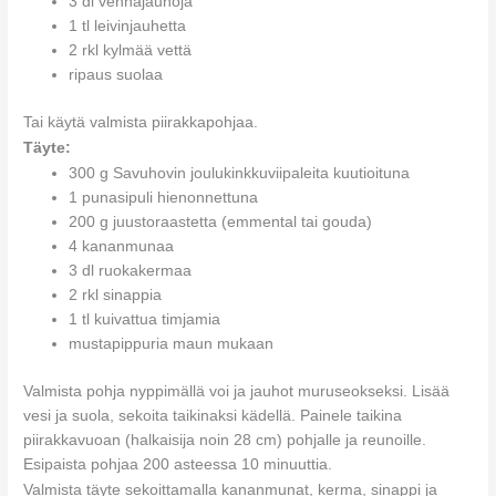
3 dl vehnäjauhoja
1 tl leivinjauhetta
2 rkl kylmää vettä
ripaus suolaa
Tai käytä valmista piirakkapohjaa.
Täyte:
300 g Savuhovin joulukinkkuviipaleita kuutioituna
1 punasipuli hienonnettuna
200 g juustoraastetta (emmental tai gouda)
4 kananmunaa
3 dl ruokakermaa
2 rkl sinappia
1 tl kuivattua timjamia
mustapippuria maun mukaan
Valmista pohja nyppimällä voi ja jauhot muruseokseksi. Lisää
vesi ja suola, sekoita taikinaksi kädellä. Painele taikina
piirakkavuoan (halkaisija noin 28 cm) pohjalle ja reunoille.
Esipaista pohjaa 200 asteessa 10 minuuttia.
Valmista täyte sekoittamalla kananmunat, kerma, sinappi ja