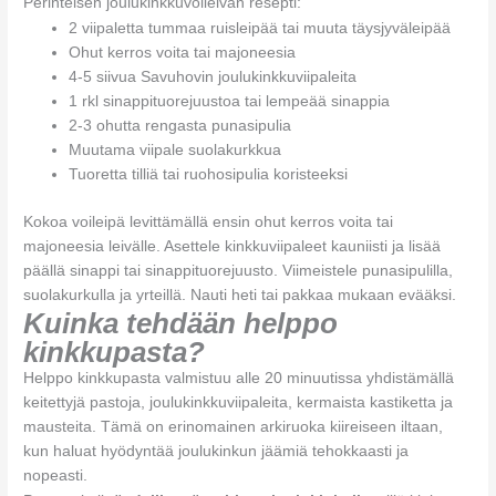
Perinteisen joulukinkkuvoileivän resepti:
2 viipaletta tummaa ruisleipää tai muuta täysjyväleipää
Ohut kerros voita tai majoneesia
4-5 siivua Savuhovin joulukinkkuviipaleita
1 rkl sinappituorejuustoa tai lempeää sinappia
2-3 ohutta rengasta punasipulia
Muutama viipale suolakurkkua
Tuoretta tilliä tai ruohosipulia koristeeksi
Kokoa voileipä levittämällä ensin ohut kerros voita tai
majoneesia leivälle. Asettele kinkkuviipaleet kauniisti ja lisää
päällä sinappi tai sinappituorejuusto. Viimeistele punasipulilla,
suolakurkulla ja yrteillä. Nauti heti tai pakkaa mukaan evääksi.
Kuinka tehdään helppo
kinkkupasta?
Helppo kinkkupasta valmistuu alle 20 minuutissa yhdistämällä
keitettyjä pastoja, joulukinkkuviipaleita, kermaista kastiketta ja
mausteita. Tämä on erinomainen arkiruoka kiireiseen iltaan,
kun haluat hyödyntää joulukinkun jäämiä tehokkaasti ja
nopeasti.