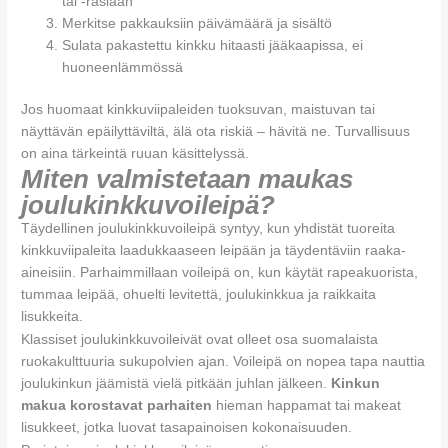
tai -rasiaan
Merkitse pakkauksiin päivämäärä ja sisältö
Sulata pakastettu kinkku hitaasti jääkaapissa, ei
huoneenlämmössä
Jos huomaat kinkkuviipaleiden tuoksuvan, maistuvan tai
näyttävän epäilyttäviltä, älä ota riskiä – hävitä ne. Turvallisuus
on aina tärkeintä ruuan käsittelyssä.
Miten valmistetaan maukas
joulukinkkuvoileipä?
Täydellinen joulukinkkuvoileipä syntyy, kun yhdistät tuoreita
kinkkuviipaleita laadukkaaseen leipään ja täydentäviin raaka-
aineisiin. Parhaimmillaan voileipä on, kun käytät rapeakuorista,
tummaa leipää, ohuelti levitettä, joulukinkkua ja raikkaita
lisukkeita.
Klassiset joulukinkkuvoileivät ovat olleet osa suomalaista
ruokakulttuuria sukupolvien ajan. Voileipä on nopea tapa nauttia
joulukinkun jäämistä vielä pitkään juhlan jälkeen.
Kinkun
makua korostavat parhaiten
hieman happamat tai makeat
lisukkeet, jotka luovat tasapainoisen kokonaisuuden.