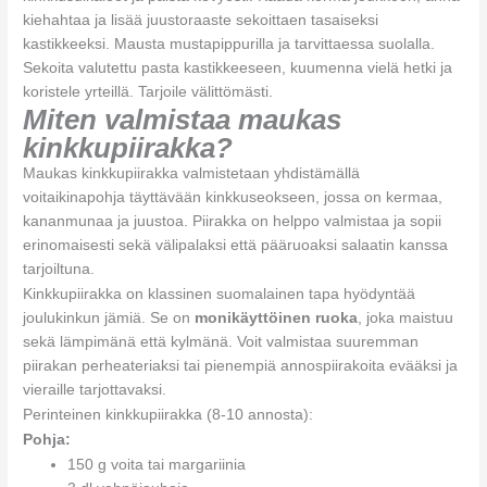
kiehahtaa ja lisää juustoraaste sekoittaen tasaiseksi
kastikkeeksi. Mausta mustapippurilla ja tarvittaessa suolalla.
Sekoita valutettu pasta kastikkeeseen, kuumenna vielä hetki ja
koristele yrteillä. Tarjoile välittömästi.
Miten valmistaa maukas
kinkkupiirakka?
Maukas kinkkupiirakka valmistetaan yhdistämällä
voitaikinapohja täyttävään kinkkuseokseen, jossa on kermaa,
kananmunaa ja juustoa. Piirakka on helppo valmistaa ja sopii
erinomaisesti sekä välipalaksi että pääruoaksi salaatin kanssa
tarjoiltuna.
Kinkkupiirakka on klassinen suomalainen tapa hyödyntää
joulukinkun jämiä. Se on
monikäyttöinen ruoka
, joka maistuu
sekä lämpimänä että kylmänä. Voit valmistaa suuremman
piirakan perheateriaksi tai pienempiä annospiirakoita evääksi ja
vieraille tarjottavaksi.
Perinteinen kinkkupiirakka (8-10 annosta):
Pohja:
150 g voita tai margariinia