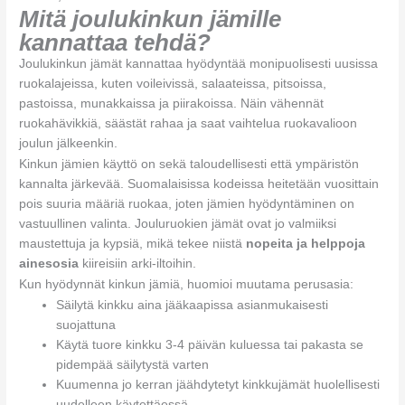
Mitä joulukinkun jämille
kannattaa tehdä?
Joulukinkun jämät kannattaa hyödyntää monipuolisesti uusissa
ruokalajeissa, kuten voileivissä, salaateissa, pitsoissa,
pastoissa, munakkaissa ja piirakoissa. Näin vähennät
ruokahävikkiä, säästät rahaa ja saat vaihtelua ruokavalioon
joulun jälkeenkin.
Kinkun jämien käyttö on sekä taloudellisesti että ympäristön
kannalta järkevää. Suomalaisissa kodeissa heitetään vuosittain
pois suuria määriä ruokaa, joten jämien hyödyntäminen on
vastuullinen valinta. Jouluruokien jämät ovat jo valmiiksi
maustettuja ja kypsiä, mikä tekee niistä
nopeita ja helppoja
ainesosia
kiireisiin arki-iltoihin.
Kun hyödynnät kinkun jämiä, huomioi muutama perusasia:
Säilytä kinkku aina jääkaapissa asianmukaisesti
suojattuna
Käytä tuore kinkku 3-4 päivän kuluessa tai pakasta se
pidempää säilytystä varten
Kuumenna jo kerran jäähdytetyt kinkkujämät huolellisesti
uudelleen käytettäessä