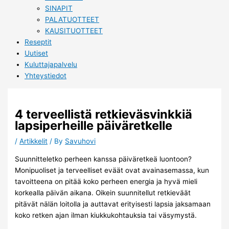
SINAPIT
PALATUOTTEET
KAUSITUOTTEET
Reseptit
Uutiset
Kuluttajapalvelu
Yhteystiedot
4 terveellistä retkieväsvinkkiä
lapsiperheille päiväretkelle
/
Artikkelit
/ By
Savuhovi
Suunnitteletko perheen kanssa päiväretkeä luontoon?
Monipuoliset ja terveelliset eväät ovat avainasemassa, kun
tavoitteena on pitää koko perheen energia ja hyvä mieli
korkealla päivän aikana. Oikein suunnitellut retkieväät
pitävät nälän loitolla ja auttavat erityisesti lapsia jaksamaan
koko retken ajan ilman kiukkukohtauksia tai väsymystä.