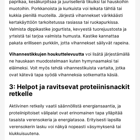
paprikaa, kesäkurpitsaa ja juuriselleriä tikuiksi tai hauskoihin
muotoihin. Porkkanoista ja kurkuista voi leikata tähtiä tai
kukkia pienillä muoteilla. Järjestä vihannekset värikkäästi
kertakäyttöön tarkoitetussa rasiassa tai ruokapurkissa.
Valmista dippikastike jogurtista, kevyestä tuorejuustosta ja
yrteistä tai tarjoa valmista humusta. Kastike kannattaa
pakata erilliseen purkkiin, jotta vihannekset säilyvät rapeina.
Vihannestikkujen houkuttelevuutta
voi lisätä järjestämällä
ne hauskaan muodostelmaan kuten hymynaamaksi tai
eläimeksi. Voit myös tehdä vihannestikuista vartaita, jotka
ovat kätevä tapa syödä vihanneksia sotkematta käsiä.
3: Helpot ja ravitsevat proteiinisnackit
retkelle
Aktiivinen retkeily vaatii säännöllistä energiansaantia, ja
proteiinipitoiset välipalat ovat erinomainen tapa ylläpitää
tasaista verensokeria ja energiatasoa. Erityisesti lapsilla
verensokerin lasku voi näkyä nopeasti väsymyksenä tai
kiukkuisuutena.