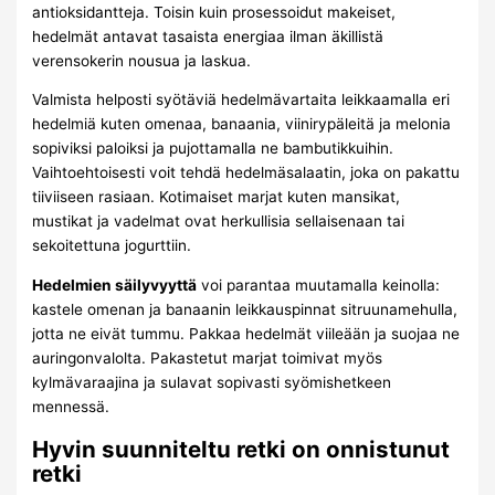
antioksidantteja. Toisin kuin prosessoidut makeiset,
hedelmät antavat tasaista energiaa ilman äkillistä
verensokerin nousua ja laskua.
Valmista helposti syötäviä hedelmävartaita leikkaamalla eri
hedelmiä kuten omenaa, banaania, viinirypäleitä ja melonia
sopiviksi paloiksi ja pujottamalla ne bambutikkuihin.
Vaihtoehtoisesti voit tehdä hedelmäsalaatin, joka on pakattu
tiiviiseen rasiaan. Kotimaiset marjat kuten mansikat,
mustikat ja vadelmat ovat herkullisia sellaisenaan tai
sekoitettuna jogurttiin.
Hedelmien säilyvyyttä
voi parantaa muutamalla keinolla:
kastele omenan ja banaanin leikkauspinnat sitruunamehulla,
jotta ne eivät tummu. Pakkaa hedelmät viileään ja suojaa ne
auringonvalolta. Pakastetut marjat toimivat myös
kylmävaraajina ja sulavat sopivasti syömishetkeen
mennessä.
Hyvin suunniteltu retki on onnistunut
retki