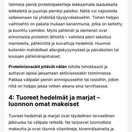
Valmista pieniä proteiinipaketteja leikkaamalla laadukkaita
leikkeleitä ja juustoja pieniksi paloiksi. Näitä voi napostella
sellaisenaan tai yhdistää täysjyväkekseihin. Toinen helppo
vaihtoehto on pakata mukaan kananmunia, jotka on keitetty
ja kuorittu valmiiksi. Myös pähkinät ja siemenet ovat
erinomaisia proteiinin lähteitä – valmista pieni sekoitus
manteleita, pähkinöitä ja kuivattuja hedelmiä. Huomioi
kuitenkin mahdolliset allergiakysymykset ja päiväkotien tai
koulujen pähkinärajoitukset.
Proteiinisnackit pitävät nälän
loitolla tehokkaasti ja
auttavat lapsia jaksamaan aktiivisessakin toiminnassa.
Pakkaa välipalat pieniin annospusseihin tai rasioihin, jolloin
niitä on helppo jakaa retken aikana aina tarvittaessa.
4: Tuoreet hedelmät ja marjat –
luonnon omat makeiset
Tuoreet hedelmät ja marjat ovat täydellinen terveellinen
jälkiruoka tai välipala retkellä. Ne tarjoavat luonnollista
makeutta ja ovat täynnä vitamiineja, kivennäisaineita ja