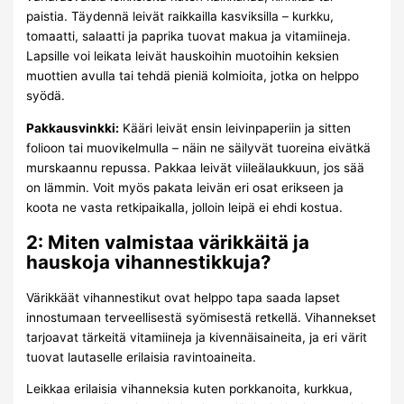
paistia. Täydennä leivät raikkailla kasviksilla – kurkku,
tomaatti, salaatti ja paprika tuovat makua ja vitamiineja.
Lapsille voi leikata leivät hauskoihin muotoihin keksien
muottien avulla tai tehdä pieniä kolmioita, jotka on helppo
syödä.
Pakkausvinkki:
Kääri leivät ensin leivinpaperiin ja sitten
folioon tai muovikelmulla – näin ne säilyvät tuoreina eivätkä
murskaannu repussa. Pakkaa leivät viileälaukkuun, jos sää
on lämmin. Voit myös pakata leivän eri osat erikseen ja
koota ne vasta retkipaikalla, jolloin leipä ei ehdi kostua.
2: Miten valmistaa värikkäitä ja
hauskoja vihannestikkuja?
Värikkäät vihannestikut ovat helppo tapa saada lapset
innostumaan terveellisestä syömisestä retkellä. Vihannekset
tarjoavat tärkeitä vitamiineja ja kivennäisaineita, ja eri värit
tuovat lautaselle erilaisia ravintoaineita.
Leikkaa erilaisia vihanneksia kuten porkkanoita, kurkkua,