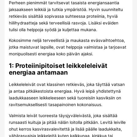
Perheen pienimmät tarvitsevat tasaista energiansaantia
jaksaakseen leikkiä ja tutkia ympäristöä. Hyvin suunniteltu
retkieväs sisältää sopivassa suhteessa proteiinia, hyviä
hiilihydraatteja sekä terveellisiä rasvoja. Lisäksi eväiden
tulisi olla helppoja syödä ja kuljettaa mukana.
Kokosimme neljä terveellistä ja maukasta eväsvaihtoehtoa,
jotka maistuvat lapsille, ovat helppoja valmistaa ja tarjoavat
monipuolisesti energiaa koko päivän ajaksi.
1: Proteiinipitoiset leikkeleleivät
energiaa antamaan
Leikkeleleivät ovat klassinen retkieväs, joka täyttää vatsan
ja antaa pitkäkestoista energiaa. Hyvä leipä yhdistettynä
laadukkaaseen leikkeleeseen sekä tuoreisiin kasviksiin on
ravitsemuksellisesti tasapainoinen kokonaisuus.
Valmista leivät tuoreesta täysjyväleivästä, joka sisältää
runsaasti kuituja ja pitää nälän loitolla pitkään. Levitä leiville
ohut kerros kasvirasvalevitettä ja lisää päälle laadukkaita,
vähärasvaisia leikkeleitä kuten kalkkunaa, kinkkua tai