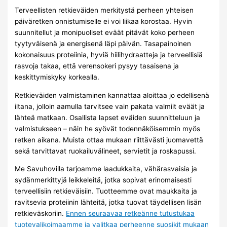
Terveellisten retkieväiden merkitystä perheen yhteisen
päiväretken onnistumiselle ei voi liikaa korostaa. Hyvin
suunnitellut ja monipuoliset eväät pitävät koko perheen
tyytyväisenä ja energisenä läpi päivän. Tasapainoinen
kokonaisuus proteiinia, hyviä hiilihydraatteja ja terveellisiä
rasvoja takaa, että verensokeri pysyy tasaisena ja
keskittymiskyky korkealla.
Retkieväiden valmistaminen kannattaa aloittaa jo edellisenä
iltana, jolloin aamulla tarvitsee vain pakata valmiit eväät ja
lähteä matkaan. Osallista lapset eväiden suunnitteluun ja
valmistukseen – näin he syövät todennäköisemmin myös
retken aikana. Muista ottaa mukaan riittävästi juomavettä
sekä tarvittavat ruokailuvälineet, servietit ja roskapussi.
Me Savuhovilla tarjoamme laadukkaita, vähärasvaisia ja
sydänmerkittyjä leikkeleitä, jotka sopivat erinomaisesti
terveellisiin retkieväisiin. Tuotteemme ovat maukkaita ja
ravitsevia proteiinin lähteitä, jotka tuovat täydellisen lisän
retkieväskoriin.
Ennen seuraavaa retkeänne tutustukaa
tuotevalikoimaamme ja valitkaa perheenne suosikit mukaan